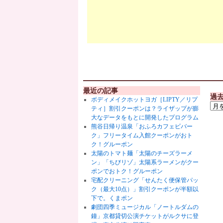
最近の記事
過
ボディメイクホットヨガ［LIPTY／リプ
ティ］割引クーポンは？ライザップが膨
大なデータをもとに開発したプログラム
熊谷日帰り温泉「おふろカフェビバー
ク」フリータイム入館クーポンがおト
ク！グルーポン
太陽のトマト麺「太陽のチーズラーメ
ン」「ちびリゾ」太陽系ラーメンがクー
ポンでおトク！グルーポン
宅配クリーニング「せんたく便保管パッ
ク（最大10点）」割引クーポンが半額以
下で。くまポン
劇団四季ミュージカル「ノートルダムの
鐘」京都貸切公演チケットがルクサに登