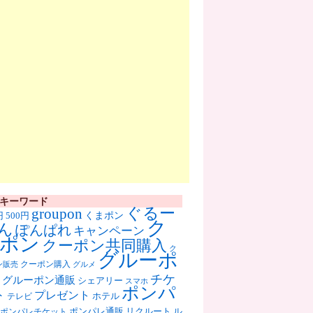
キーワード
ぐるー
groupon
くまポン
円
500円
ク
ん
ぽんぱれ
キャンペーン
ポン
クーポン共同購入
ク
グルーポ
クーポン購入
ン販売
グルメ
チケ
グルーポン通販
シェアリー
スマホ
ポンパ
ト
プレゼント
ホテル
テレビ
ポンパレ通販
リクルート
ル
ポンパレチケット