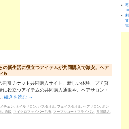
宅
1
劇
貸
完
らの新生活に役立つアイテムが共同購入で激安。ヘア
ンも
p/ リクルートの割引チケット共同購入サイト。新しい体験、プチ贅
生活に役立つアイテムの共同購入通販や、ヘアサロン・
…
続きを読む
→
メチェン
,
ネイルサロン
,
バスタオル
,
フェイスタオル
,
ヘアサロン
,
ポン
パレ通販
,
マイクロファイバー毛布
,
マーブルコートフライパン
,
共同購入
,