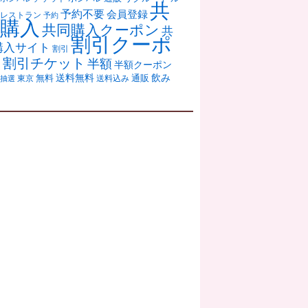
共
予約不要
会員登録
レストラン
予約
購入
共同購入クーポン
共
割引クーポ
購入サイト
割引
ン
割引チケット
半額
半額クーポン
送料無料
飲み
通販
東京
無料
抽選
送料込み