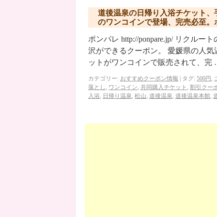
道後温泉の日帰り入浴チケット、
のワンコインで登場、完売必至。
ポンパレ http://ponpare.j
沢ができるクーポン。 愛媛県の人
ットがワンコインで販売されて、完 
カテゴリー:
おすすめクーポン情報
|
タグ:
500円
,
落とし
,
ワンコイン
,
共同購入チケット
,
割引クー
入浴
,
日帰り温泉
,
松山
,
道後温泉
,
道後温泉本館
,