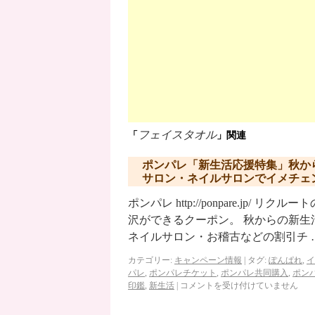
フェイスタオル
「
」関連
ポンパレ「新生活応援特集」秋か
サロン・ネイルサロンでイメチェ
ポンパレ http://ponpare.j
沢ができるクーポン。 秋からの新
ネイルサロン・お稽古などの割引チ 
カテゴリー:
キャンペーン情報
|
タグ:
ぽんぱれ
,
イ
パレ
,
ポンパレチケット
,
ポンパレ共同購入
,
ポン
印鑑
,
新生活
|
コメントを受け付けていません