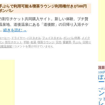
手ぶらで利用可能＆喫茶ラウンジ利用権付きが500円
ポンパレ
p/ リクルートの割引チケット共同購入サイト。新しい体験、プチ贅
気温泉地、道後温泉にある「道後館」の日帰り入浴チケ
…
続きを読む
→
コーヒー
,
ドライヤー
,
バスタオル
,
フェイスタオル
,
ポンパレ特典
,
メイク
ポン
,
割引チケット
,
半額
,
名湯
,
喫茶ラウンジ
,
完売
,
愛媛県
,
手ぶら
,
日帰り
道後温泉駅
|
コメントを受け付けていません
注目
100
ぽ
ー
ーポ
ン
ッ
レ