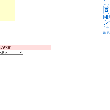
クサ
同
同
完売
放題
去の記事