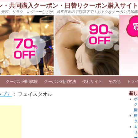
ン・共同購入クーポン・日替りクーポン購入サイ
、美容、リラク、レジャーなどが、通常料金の半額以下で！おトクなクーポン共同購
クーポン利用体験
クーポン利用方法
便利サイト
その他
トラ
新し
ップ）
： フェイスタオル
ボ
ク
開
熊
タ
太
リ
ー