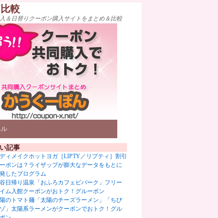
ト比較
入＆日替りクーポン購入サイトをまとめ＆比較
ベル
い記事
ディメイクホットヨガ［LIPTY／リプティ］割引
ーポンは？ライザップが膨大なデータをもとに
発したプログラム
谷日帰り温泉「おふろカフェビバーク」フリー
イム入館クーポンがおトク！グルーポン
陽のトマト麺「太陽のチーズラーメン」「ちび
ゾ」太陽系ラーメンがクーポンでおトク！グル
ポン