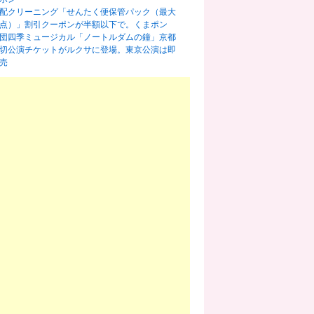
配クリーニング「せんたく便保管パック（最大
0点）」割引クーポンが半額以下で。くまポン
団四季ミュージカル「ノートルダムの鐘」京都
切公演チケットがルクサに登場。東京公演は即
売