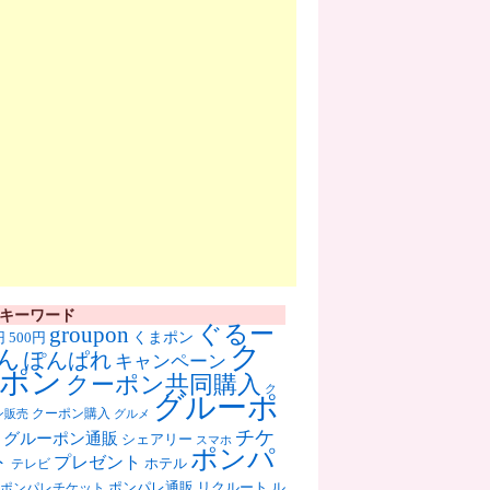
キーワード
ぐるー
groupon
くまポン
円
500円
ク
ん
ぽんぱれ
キャンペーン
ポン
クーポン共同購入
ク
グルーポ
クーポン購入
ン販売
グルメ
チケ
グルーポン通販
シェアリー
スマホ
ポンパ
ト
プレゼント
ホテル
テレビ
ポンパレ通販
リクルート
ル
ポンパレチケット