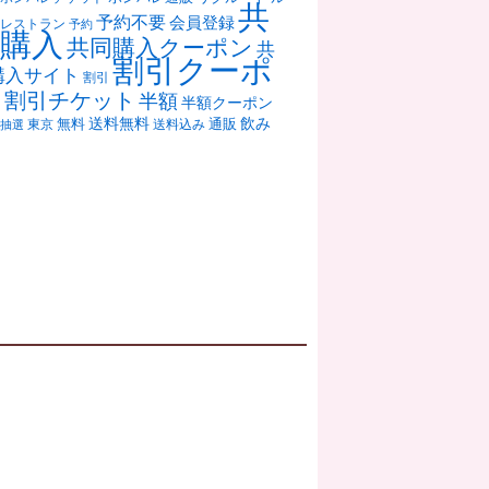
共
予約不要
会員登録
レストラン
予約
購入
共同購入クーポン
共
割引クーポ
購入サイト
割引
ン
割引チケット
半額
半額クーポン
送料無料
飲み
通販
東京
無料
抽選
送料込み