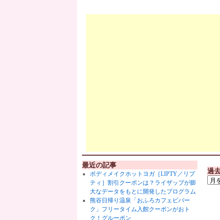
最近の記事
過
ボディメイクホットヨガ［LIPTY／リプ
ティ］割引クーポンは？ライザップが膨
大なデータをもとに開発したプログラム
熊谷日帰り温泉「おふろカフェビバー
ク」フリータイム入館クーポンがおト
ク！グルーポン