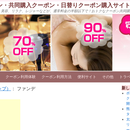
ン・共同購入クーポン・日替りクーポン購入サイ
、美容、リラク、レジャーなどが、通常料金の半額以下で！おトクなクーポン共同購
クーポン利用体験
クーポン利用方法
便利サイト
その他
トラ
新し
ップ）
： ファンデ
ボ
ク
開
熊
タ
太
リ
ー