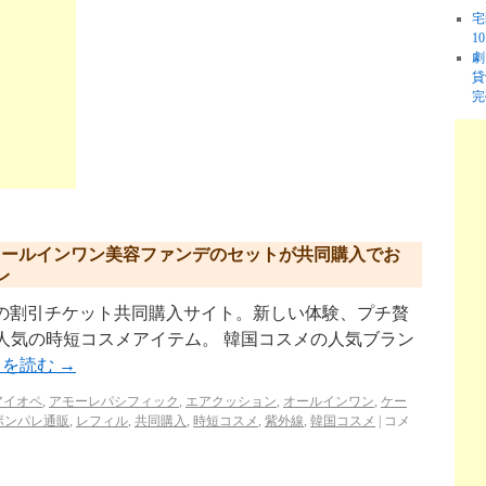
宅
1
劇
貸
完
オールインワン美容ファンデのセットが共同購入でお
レ
p/ リクルートの割引チケット共同購入サイト。新しい体験、プチ贅
人気の時短コスメアイテム。 韓国コスメの人気ブラン
きを読む
→
アイオペ
,
アモーレパシフィック
,
エアクッション
,
オールインワン
,
ケー
ポンパレ通販
,
レフィル
,
共同購入
,
時短コスメ
,
紫外線
,
韓国コスメ
|
コメ