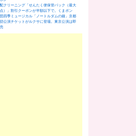
配クリーニング「せんたく便保管パック（最大
0点）」割引クーポンが半額以下で。くまポン
団四季ミュージカル「ノートルダムの鐘」京都
切公演チケットがルクサに登場。東京公演は即
売