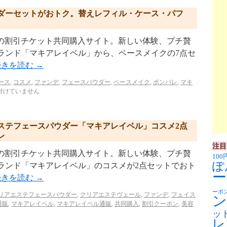
ダーセットがおトク。替えレフィル・ケース・パフ
p/ リクルートの割引チケット共同購入サイト。新しい体験、プチ贅
ランド「マキアレイベル」から、ベースメイクの7点セ
続きを読む
→
ース
,
コスメ
,
ファンデ
,
フェースパウダー
,
ベースメイク
,
ポンパレ
,
マキ
付けていません
ステフェースパウダー「マキアレイベル」コスメ2点
レ
注目
p/ リクルートの割引チケット共同購入サイト。新しい体験、プチ贅
100
ぽ
ランド「マキアレイベル」のコスメが2点セットでおト
ー
続きを読む
→
ーポ
リアエステフェースパウダー
,
クリアエステヴェール
,
ファンデ
,
フェイス
ン
通販
,
マキアレイベル
,
マキアレイベル通販
,
共同購入
,
割引クーポン
,
美容
ッ
レ