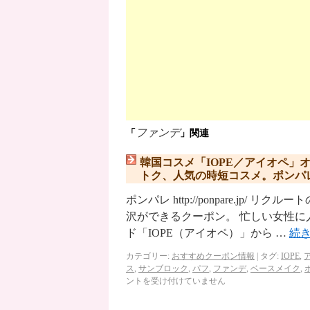
ファンデ
「
」関連
韓国コスメ「IOPE／アイオペ」
トク、人気の時短コスメ。ポンパ
ポンパレ http://ponpare.j
沢ができるクーポン。 忙しい女性に
ド「IOPE（アイオペ）」から …
続
カテゴリー:
おすすめクーポン情報
|
タグ:
IOPE
,
ス
,
サンブロック
,
パフ
,
ファンデ
,
ベースメイク
,
ントを受け付けていません