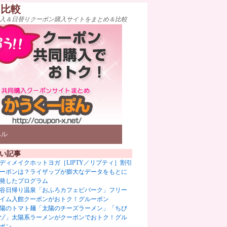
ト比較
入＆日替りクーポン購入サイトをまとめ＆比較
ベル
い記事
ディメイクホットヨガ［LIPTY／リプティ］割引
ーポンは？ライザップが膨大なデータをもとに
発したプログラム
谷日帰り温泉「おふろカフェビバーク」フリー
イム入館クーポンがおトク！グルーポン
陽のトマト麺「太陽のチーズラーメン」「ちび
ゾ」太陽系ラーメンがクーポンでおトク！グル
ポン