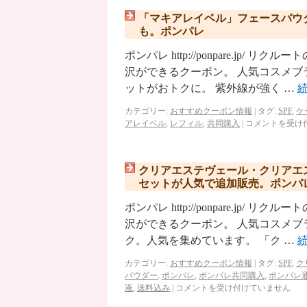
「マキアレイベル」フェースパウ
も。ポンパレ
ポンパレ http://ponpare.j
沢ができるクーポン。 人気コスメブ
ットがおトクに。 紫外線が強く …
カテゴリー:
おすすめクーポン情報
|
タグ:
SPF
,
ケ
アレイベル
,
レフィル
,
共同購入
|
コメントを受け
クリアエステヴェール・クリアエ
セットが人気で追加販売。ポンパ
ポンパレ http://ponpare.j
沢ができるクーポン。 人気コスメブ
ク。人気を集めています。 「ク …
カテゴリー:
おすすめクーポン情報
|
タグ:
SPF
,
ク
パウダー
,
ポンパレ
,
ポンパレ共同購入
,
ポンパレ
液
,
送料込み
|
コメントを受け付けていません