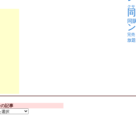
クサ
同
同
完売
放題
去の記事