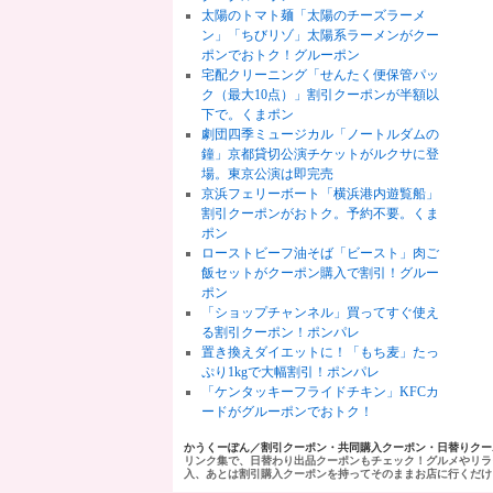
太陽のトマト麺「太陽のチーズラーメ
ン」「ちびリゾ」太陽系ラーメンがクー
ポンでおトク！グルーポン
宅配クリーニング「せんたく便保管パッ
ク（最大10点）」割引クーポンが半額以
下で。くまポン
劇団四季ミュージカル「ノートルダムの
鐘」京都貸切公演チケットがルクサに登
場。東京公演は即完売
京浜フェリーボート「横浜港内遊覧船」
割引クーポンがおトク。予約不要。くま
ポン
ローストビーフ油そば「ビースト」肉ご
飯セットがクーポン購入で割引！グルー
ポン
「ショップチャンネル」買ってすぐ使え
る割引クーポン！ポンパレ
置き換えダイエットに！「もち麦」たっ
ぷり1kgで大幅割引！ポンパレ
「ケンタッキーフライドチキン」KFCカ
ードがグルーポンでおトク！
かうくーぽん／割引クーポン・共同購入クーポン・日替りク
リンク集で、日替わり出品クーポンもチェック！グルメやリラ
入、あとは割引購入クーポンを持ってそのままお店に行くだけ