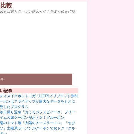
ト比較
入＆日替りクーポン購入サイトをまとめ＆比較
ベル
い記事
ディメイクホットヨガ［LIPTY／リプティ］割引
ーポンは？ライザップが膨大なデータをもとに
発したプログラム
谷日帰り温泉「おふろカフェビバーク」フリー
イム入館クーポンがおトク！グルーポン
陽のトマト麺「太陽のチーズラーメン」「ちび
ゾ」太陽系ラーメンがクーポンでおトク！グル
ポン