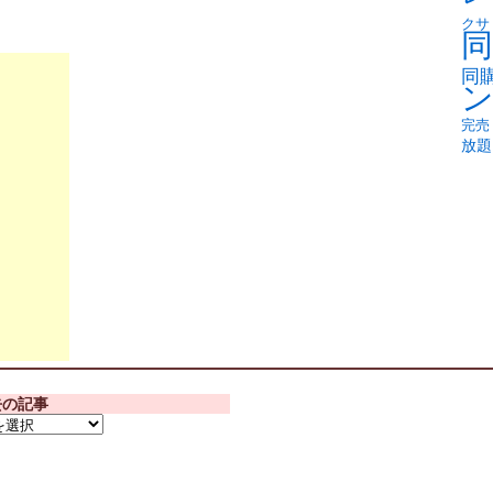
クサ
同
同
完売
放題
去の記事