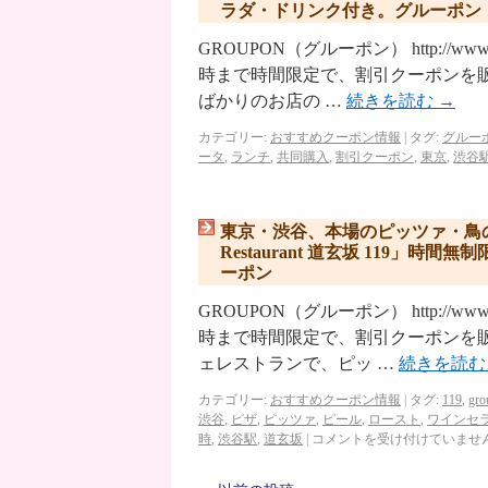
ラダ・ドリンク付き。グルーポン
GROUPON（グルーポン） http://ww
時まで時間限定で、割引クーポンを販
ばかりのお店の …
続きを読む
→
カテゴリー:
おすすめクーポン情報
|
タグ:
グルー
ータ
,
ランチ
,
共同購入
,
割引クーポン
,
東京
,
渋谷
東京・渋谷、本場のピッツァ・鳥の
Restaurant 道玄坂 119
ーポン
GROUPON（グルーポン） http://ww
時まで時間限定で、割引クーポンを
ェレストランで、ピッ …
続きを読
カテゴリー:
おすすめクーポン情報
|
タグ:
119
,
gro
渋谷
,
ピザ
,
ピッツァ
,
ピール
,
ロースト
,
ワインセ
時
,
渋谷駅
,
道玄坂
|
コメントを受け付けていませ