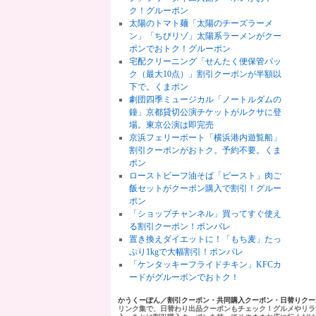
ク！グルーポン
太陽のトマト麺「太陽のチーズラーメ
ン」「ちびリゾ」太陽系ラーメンがクー
ポンでおトク！グルーポン
宅配クリーニング「せんたく便保管パッ
ク（最大10点）」割引クーポンが半額以
下で。くまポン
劇団四季ミュージカル「ノートルダムの
鐘」京都貸切公演チケットがルクサに登
場。東京公演は即完売
京浜フェリーボート「横浜港内遊覧船」
割引クーポンがおトク。予約不要。くま
ポン
ローストビーフ油そば「ビースト」肉ご
飯セットがクーポン購入で割引！グルー
ポン
「ショップチャンネル」買ってすぐ使え
る割引クーポン！ポンパレ
置き換えダイエットに！「もち麦」たっ
ぷり1kgで大幅割引！ポンパレ
「ケンタッキーフライドチキン」KFCカ
ードがグルーポンでおトク！
かうくーぽん／割引クーポン・共同購入クーポン・日替りク
リンク集で、日替わり出品クーポンもチェック！グルメやリラ