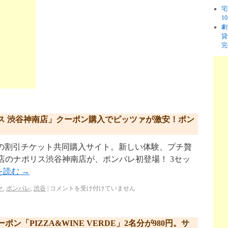
宅
1
劇
貸
完
ス 渋谷神南店」クーポン購入でピッツァが激安！ポン
p/ リクルートの割引チケット共同購入サイト。新しい体験、プチ贅
店のナポリス渋谷神南店が、ポンパレ初登場！ 3セッ
を読む
→
ァ
,
ポンパレ
,
渋谷
|
コメントを受け付けていません
「PIZZA&WINE VERDE」2名分が980円。サ