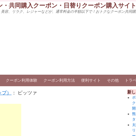
ン・共同購入クーポン・日替りクーポン購入サイ
、美容、リラク、レジャーなどが、通常料金の半額以下で！おトクなクーポン共同購
クーポン利用体験
クーポン利用方法
便利サイト
その他
トラ
新し
ップ）
： ピッツァ
ボ
ク
開
熊
タ
太
リ
ー