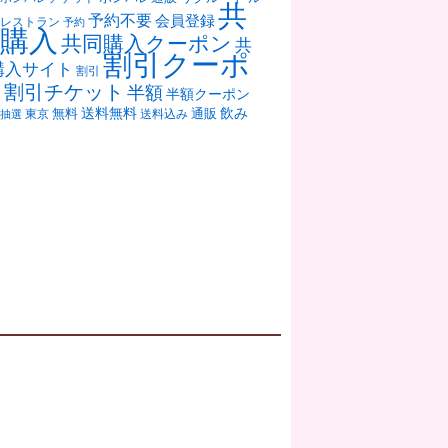
共
予約不要
会員登録
レストラン
予約
購入
共同購入クーポン
共
割引クーポ
購入サイト
割引
ン
割引チケット
半額
半額クーポン
送料無料
飲み
通販
東京
無料
抽選
送料込み