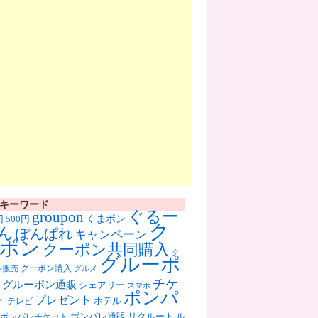
キーワード
ぐるー
groupon
くまポン
円
500円
ク
ん
ぽんぱれ
キャンペーン
ポン
クーポン共同購入
ク
グルーポ
クーポン購入
ン販売
グルメ
チケ
グルーポン通販
シェアリー
スマホ
ポンパ
ト
プレゼント
ホテル
テレビ
ポンパレ通販
リクルート
ル
ポンパレチケット