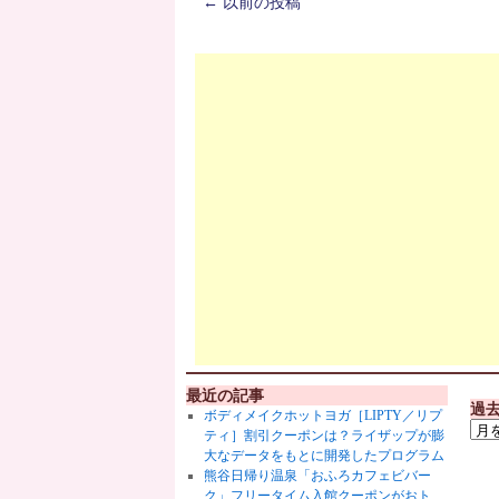
←
以前の投稿
最近の記事
過
ボディメイクホットヨガ［LIPTY／リプ
ティ］割引クーポンは？ライザップが膨
大なデータをもとに開発したプログラム
熊谷日帰り温泉「おふろカフェビバー
ク」フリータイム入館クーポンがおト