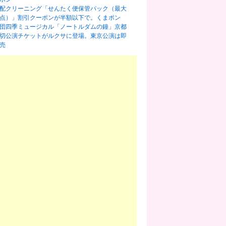
配クリーニング「せんたく便保管パック（最大
0点）」割引クーポンが半額以下で。くまポン
団四季ミュージカル「ノートルダムの鐘」京都
切公演チケットがルクサに登場。東京公演は即
売