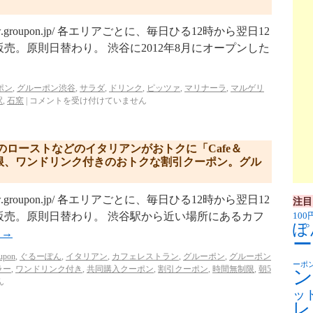
w.groupon.jp/ 各エリアごとに、毎日ひる12時から翌日12
売。原則日替わり。 渋谷に2012年8月にオープンした
ポン
,
グルーポン渋谷
,
サラダ
,
ドリンク
,
ピッツァ
,
マリナーラ
,
マルゲリ
駅
,
石窯
|
コメントを受け付けていません
ローストなどのイタリアンがおトクに「Cafe＆
」時間無制限、ワンドリンク付きのおトクな割引クーポン。グル
w.groupon.jp/ 各エリアごとに、毎日ひる12時から翌日12
注目
販売。原則日替わり。 渋谷駅から近い場所にあるカフ
100
ぽ
む
→
ー
upon
,
ぐるーぽん
,
イタリアン
,
カフェレストラン
,
グルーポン
,
グルーポン
ーポ
ラー
,
ワンドリンク付き
,
共同購入クーポン
,
割引クーポン
,
時間無制限
,
朝5
ン
ん
ッ
レ