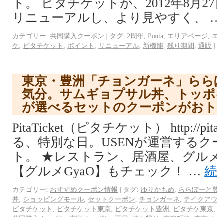
ト。 ピタチケットが、2012年8月
リニューアルし、より見やすく、 
カテゴリー:
共同購入クーポン
|
タグ:
2周年
,
Ponta
,
エリアページ
,
ケ
,
ピタチケット
,
ポイント
,
リニューアル
,
新機能
,
残り期間
,
通販
|
東京・豊洲「チョンガーネ」らら
気分。サムギョプサル丼、トッポ
が選べるセットのクーポンがお
PitaTicket（ピタチケット） http://p
る、特別な日。USENが運営する
ト。 ★レストラン、居酒屋、グル
【グルメGyaO】もチェック！ …
カテゴリー:
おすすめクーポン情報
|
タグ:
ゆりかもめ
,
ららぽーと
丼
,
ショッピングモール
,
セットクーポン
,
チョンガーネ
,
テイクア
ピタチケット
,
ピタチケット東京
,
ピタチケット豊洲
,
ピタチケ東京