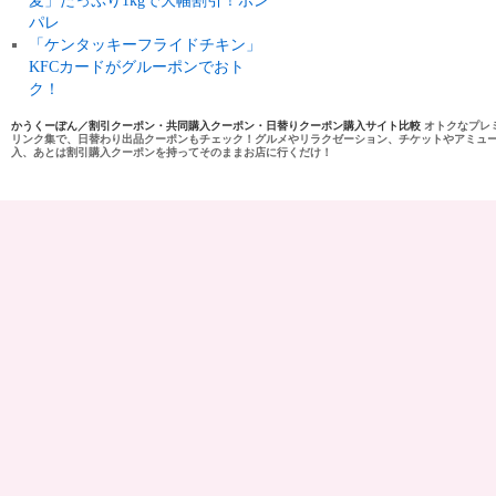
麦」たっぷり1kgで大幅割引！ポン
パレ
「ケンタッキーフライドチキン」
KFCカードがグルーポンでおト
ク！
かうくーぽん／割引クーポン・共同購入クーポン・日替りクーポン購入サイト比較
オトクなプレ
リンク集で、日替わり出品クーポンもチェック！グルメやリラクゼーション、チケットやアミュ
入、あとは割引購入クーポンを持ってそのままお店に行くだけ！