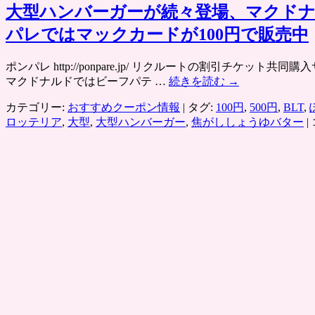
大型ハンバーガーが続々登場、マクド
パレではマックカードが100円で販売中
ポンパレ http://ponpare.jp/ リクルートの割引
マクドナルドではビーフパテ …
続きを読む
→
カテゴリー:
おすすめクーポン情報
|
タグ:
100円
,
500円
,
BLT
,
ロッテリア
,
大型
,
大型ハンバーガー
,
焦がししょうゆバター
|