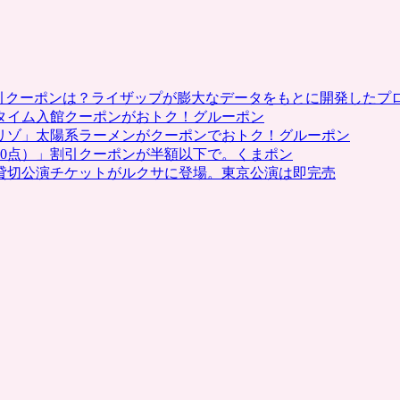
ド
ナ
ル
ド
の
割引クーポンは？ライザップが膨大なデータをもとに開発したプ
メ
タイム入館クーポンがおトク！グルーポン
ガ
リゾ」太陽系ラーメンがクーポンでおトク！グルーポン
マ
0点）」割引クーポンが半額以下で。くまポン
ッ
貸切公演チケットがルクサに登場。東京公演は即完売
ク・
ビ
ッ
グ
マ
ッ
ク、
ケ
ン
タ
ッ
キ