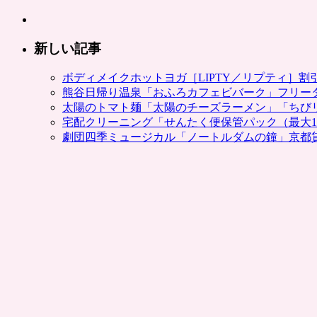
新しい記事
ボディメイクホットヨガ［LIPTY／リプティ］
熊谷日帰り温泉「おふろカフェビバーク」フリー
太陽のトマト麺「太陽のチーズラーメン」「ちび
宅配クリーニング「せんたく便保管パック（最大1
劇団四季ミュージカル「ノートルダムの鐘」京都