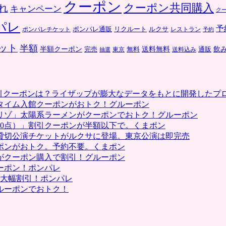
ド
クーポン
クーポン共同購入
れ
キャンペーン
ク
が
100
パレ
予
ポンパレ通販
リクルート
ルクサ
ポンパレチケット
レストラン
予約
円
で
ット
半額
送料無料
飲
半額クーポン
完売
通販
東京
無料
抽選
送料込み
販
売
中
は
割引クーポンは？ライザップが膨大なデータをもとに開発したプ
タイム入館クーポンがおトク！グルーポン
リゾ」太陽系ラーメンがクーポンでおトク！グルーポン
0点）」割引クーポンが半額以下で。くまポン
貸切公演チケットがルクサに登場。東京公演は即完売
ポンがおトク。予約不要。くまポン
がクーポン購入で割引！グルーポン
ーポン！ポンパレ
で大幅割引！ポンパレ
ルーポンでおトク！