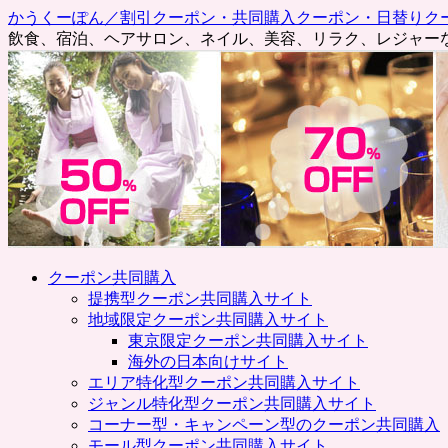
かうくーぽん／割引クーポン・共同購入クーポン・日替りク
飲食、宿泊、ヘアサロン、ネイル、美容、リラク、レジャー
コ
クーポン共同購入
ン
提携型クーポン共同購入サイト
テ
地域限定クーポン共同購入サイト
ン
東京限定クーポン共同購入サイト
ツ
海外の日本向けサイト
へ
エリア特化型クーポン共同購入サイト
ス
ジャンル特化型クーポン共同購入サイト
キ
コーナー型・キャンペーン型のクーポン共同購入
ッ
モール型クーポン共同購入サイト