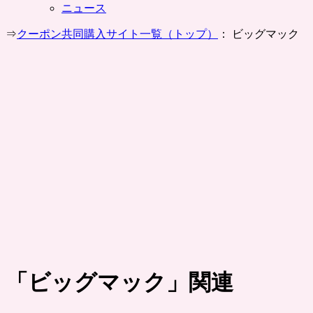
ニュース
⇒
クーポン共同購入サイト一覧（トップ）
： ビッグマック
「
ビッグマック
」関連