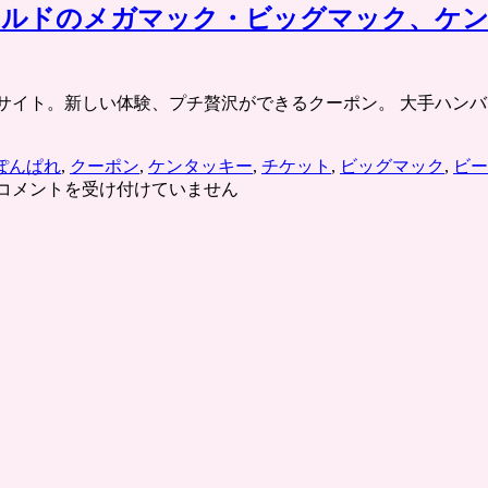
ナルドのメガマック・ビッグマック、ケ
チケット共同購入サイト。新しい体験、プチ贅沢ができるクーポン。 
ぽんぱれ
,
クーポン
,
ケンタッキー
,
チケット
,
ビッグマック
,
ビー
大
コメントを受け付けていません
型
ハ
ン
バ
ー
ガ
ー
が
続々
登
場、
マ
ク