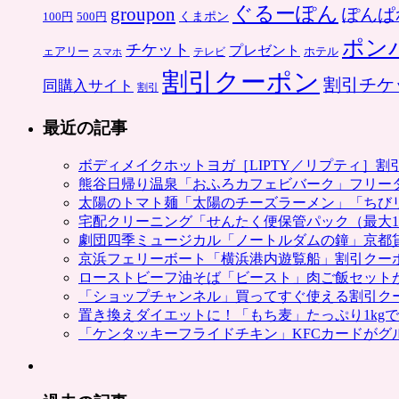
ぐるーぽん
groupon
ぽんぱ
くまポン
100円
500円
ポン
チケット
プレゼント
ホテル
ェアリー
スマホ
テレビ
割引クーポン
割引チケ
同購入サイト
割引
最近の記事
ボディメイクホットヨガ［LIPTY／リプティ］
熊谷日帰り温泉「おふろカフェビバーク」フリー
太陽のトマト麺「太陽のチーズラーメン」「ちび
宅配クリーニング「せんたく便保管パック（最大1
劇団四季ミュージカル「ノートルダムの鐘」京都
京浜フェリーボート「横浜港内遊覧船」割引クー
ローストビーフ油そば「ビースト」肉ご飯セット
「ショップチャンネル」買ってすぐ使える割引ク
置き換えダイエットに！「もち麦」たっぷり1kg
「ケンタッキーフライドチキン」KFCカードがグ