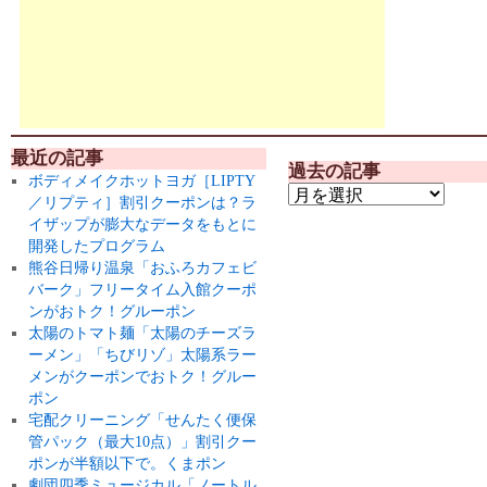
最近の記事
過去の記事
ボディメイクホットヨガ［LIPTY
／リプティ］割引クーポンは？ラ
イザップが膨大なデータをもとに
開発したプログラム
熊谷日帰り温泉「おふろカフェビ
バーク」フリータイム入館クーポ
ンがおトク！グルーポン
太陽のトマト麺「太陽のチーズラ
ーメン」「ちびリゾ」太陽系ラー
メンがクーポンでおトク！グルー
ポン
宅配クリーニング「せんたく便保
管パック（最大10点）」割引クー
ポンが半額以下で。くまポン
劇団四季ミュージカル「ノートル