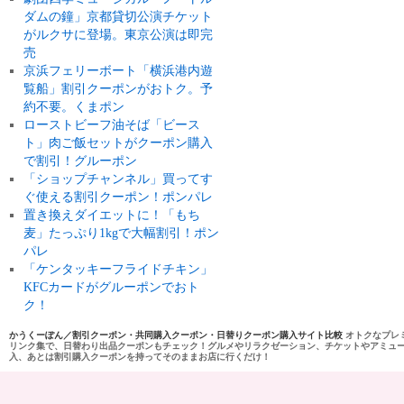
ダムの鐘」京都貸切公演チケット
がルクサに登場。東京公演は即完
売
京浜フェリーボート「横浜港内遊
覧船」割引クーポンがおトク。予
約不要。くまポン
ローストビーフ油そば「ビース
ト」肉ご飯セットがクーポン購入
で割引！グルーポン
「ショップチャンネル」買ってす
ぐ使える割引クーポン！ポンパレ
置き換えダイエットに！「もち
麦」たっぷり1kgで大幅割引！ポン
パレ
「ケンタッキーフライドチキン」
KFCカードがグルーポンでおト
ク！
かうくーぽん／割引クーポン・共同購入クーポン・日替りクーポン購入サイト比較
オトクなプレ
リンク集で、日替わり出品クーポンもチェック！グルメやリラクゼーション、チケットやアミュ
入、あとは割引購入クーポンを持ってそのままお店に行くだけ！