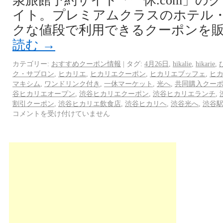
泉旅館予約サイト「一休.com」の
イト。プレミアムクラスのホテル
クな値段で利用できるクーポンを販売
読む
→
カテゴリー:
おすすめクーポン情報
|
タグ:
4月26日
,
hikalie
,
hikarie
,
ク・サブロン
,
ヒカリエ
,
ヒカリエクーポン
,
ヒカリエブッフェ
,
ヒ
マキシム
,
ワンドリンク付き
,
一休マーケット
,
光へ
,
共同購入クー
谷ヒカリエオープン
,
渋谷ヒカリエクーポン
,
渋谷ヒカリエランチ
,
割引クーポン
,
渋谷ヒカリエ飲食店
,
渋谷ヒカリヘ
,
渋谷光へ
,
渋谷
コメントを受け付けていません