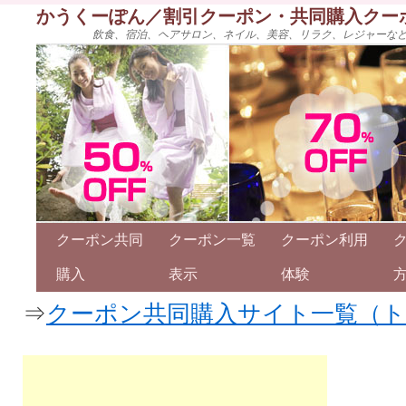
かうくーぽん／割引クーポン・共同購入クー
飲食、宿泊、ヘアサロン、ネイル、美容、リラク、レジャーな
クーポン共同
クーポン一覧
クーポン利用
購入
表示
体験
⇒
クーポン共同購入サイト一覧（