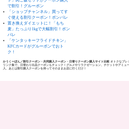
ト」肉ご飯セットがクーポン購入
で割引！グルーポン
「ショップチャンネル」買ってす
ぐ使える割引クーポン！ポンパレ
置き換えダイエットに！「もち
麦」たっぷり1kgで大幅割引！ポン
パレ
「ケンタッキーフライドチキン」
KFCカードがグルーポンでおト
ク！
かうくーぽん／割引クーポン・共同購入クーポン・日替りクーポン購入サイト比較
オトクなプレ
リンク集で、日替わり出品クーポンもチェック！グルメやリラクゼーション、チケットやアミュ
入、あとは割引購入クーポンを持ってそのままお店に行くだけ！