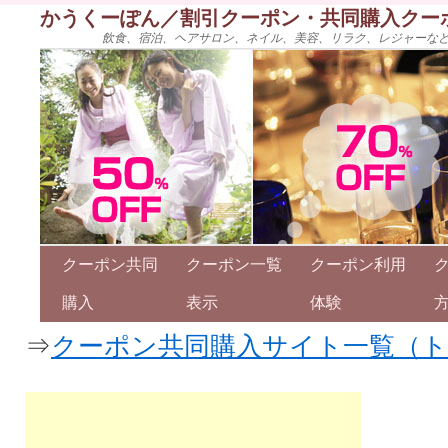
かうくーぽん／割引クーポン・共同購入クー
飲食、宿泊、ヘアサロン、ネイル、美容、リラク、レジャーな
クーポン共同
クーポン一覧
クーポン利用
購入
表示
体験
⇒
クーポン共同購入サイト一覧（