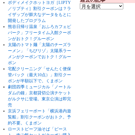
ボディメイクホットヨガ［LIPTY
／リプティ］割引クーポンは？ラ
イザップが膨大なデータをもとに
開発したプログラム
熊谷日帰り温泉「おふろカフェビ
バーク」フリータイム入館クーポ
ンがおトク！グルーポン
太陽のトマト麺「太陽のチーズラ
ーメン」「ちびリゾ」太陽系ラー
メンがクーポンでおトク！グルー
ポン
宅配クリーニング「せんたく便保
管パック（最大10点）」割引クー
ポンが半額以下で。くまポン
劇団四季ミュージカル「ノートル
ダムの鐘」京都貸切公演チケット
がルクサに登場。東京公演は即完
売
京浜フェリーボート「横浜港内遊
覧船」割引クーポンがおトク。予
約不要。くまポン
ローストビーフ油そば「ビース