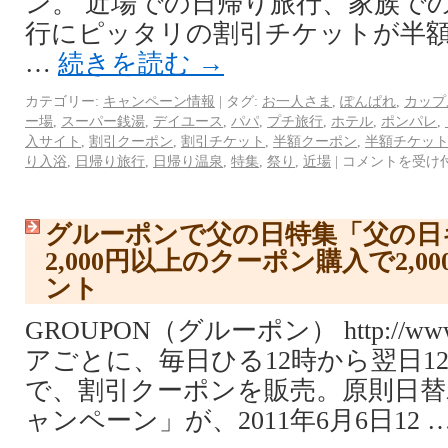
ン。 近場での日帰り旅行、家族で
行にピッタリの割引チケットが半
…
続きを読む
→
カテゴリー:
キャンペーン情報
|
タグ:
お一人さま
,
ぽんぱれ
,
カップ
ー場
,
スーパー銭湯
,
デイユース
,
パパ
,
プチ旅行
,
ホテル
,
ポンパレ
,
入サイト
,
割引クーポン
,
割引チケット
,
半額クーポン
,
半額チケッ
り入浴
,
日帰り旅行
,
日帰り温泉
,
特集
,
祭り
,
近場
|
コメントを受け
グルーポンで父の日特集「父の日
2,000円以上のクーポン購入で2,
ント
GROUPON（グルーポン） http://www.
アごとに、毎日ひる12時から翌日1
で、割引クーポンを販売。原則日替
ャンペーン」が、2011年6月6日12 