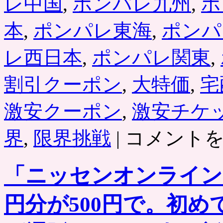
レ中国
,
ポンパレ九州
,
ポ
回
ポ
本
,
ポンパレ東海
,
ポンパ
イ
ン
レ西日本
,
ポンパレ関東
,
ト
プ
レ
割引クーポン
,
大特価
,
宅
ゼ
ン
ト
激安クーポン
,
激安チケ
も
は
ポ
界
,
限界挑戦
|
コメント
ン
パ
レ
「ニッセンオンラインシ
「限
界
へ
円分が500円で。初
の
挑