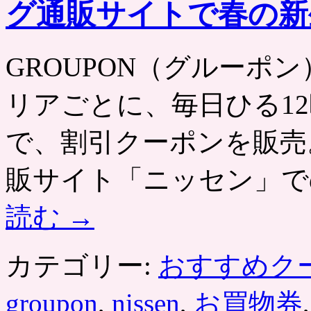
戦
グ通販サイトで春の新
70%OFF
バ
ー
ゲ
GROUPON（グルーポン） htt
ン
セ
リアごとに、毎日ひる12
ー
ル
特
で、割引クーポンを販売
集」
赤
販サイト「ニッセン」で
字
覚
悟
読む
→
の
激
安
カテゴリー:
おすすめク
チ
ケ
ッ
groupon
,
nissen
,
お買物券
ト