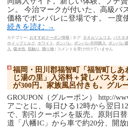
同購入サイト。新しい体験、プチ
ン。 今治マークが付いた、高級バ
価格でポンパレに登場です。 一度
続きを読む
→
カテゴリー:
おすすめクーポン情報
|
タグ:
タオルソムリエ
,
バスタ
ホイップミルク
,
ホワイト
,
ポンパレ
,
ポンパレ共同購入
,
ポンパレ
入
,
吸水性
,
肌触り
,
贈り物
|
コメントを受け付けていません
福岡・田川郡福智町「福智町しあ
じ湯の里」入浴料＋貸しバスタオ
が300円。家族風呂付きも。グル
GROUPON（グルーポン） http://www.
アごとに、毎日ひる12時から翌日1
で、割引クーポンを販売。原則日替
道「八幡IC」から車で約20分、開放