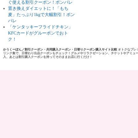
ぐ使える割引クーポン！ポンパレ
置き換えダイエットに！「もち
麦」たっぷり1kgで大幅割引！ポン
パレ
「ケンタッキーフライドチキン」
KFCカードがグルーポンでおト
ク！
かうくーぽん／割引クーポン・共同購入クーポン・日替りクーポン購入サイト比較
オトクなプレ
リンク集で、日替わり出品クーポンもチェック！グルメやリラクゼーション、チケットやアミュ
入、あとは割引購入クーポンを持ってそのままお店に行くだけ！