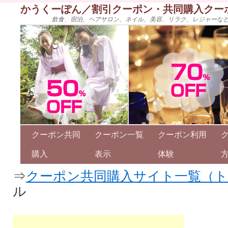
かうくーぽん／割引クーポン・共同購入クー
飲食、宿泊、ヘアサロン、ネイル、美容、リラク、レジャーな
クーポン共同
クーポン一覧
クーポン利用
購入
表示
体験
⇒
クーポン共同購入サイト一覧（
ル