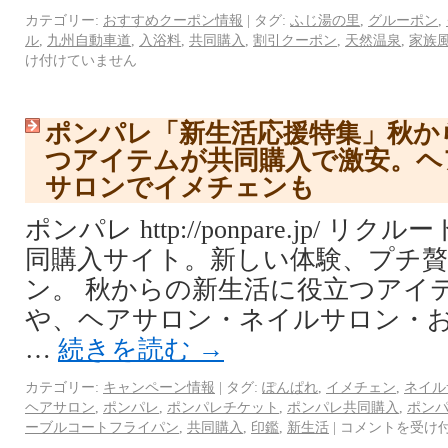
カテゴリー:
おすすめクーポン情報
|
タグ:
ふじ湯の里
,
グルーポン
,
ル
,
九州自動車道
,
入浴料
,
共同購入
,
割引クーポン
,
天然温泉
,
家族
け付けていません
ポンパレ「新生活応援特集」秋か
つアイテムが共同購入で激安。ヘ
サロンでイメチェンも
ポンパレ http://ponpare.jp/ 
同購入サイト。新しい体験、プチ
ン。 秋からの新生活に役立つアイ
や、ヘアサロン・ネイルサロン・
…
続きを読む
→
カテゴリー:
キャンペーン情報
|
タグ:
ぽんぱれ
,
イメチェン
,
ネイル
ヘアサロン
,
ポンパレ
,
ポンパレチケット
,
ポンパレ共同購入
,
ポン
ーブルコートフライパン
,
共同購入
,
印鑑
,
新生活
|
コメントを受け