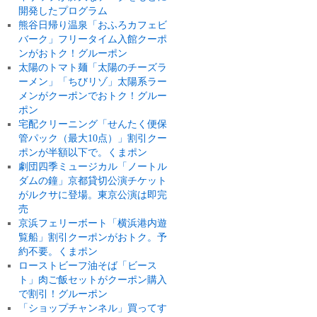
開発したプログラム
熊谷日帰り温泉「おふろカフェビ
バーク」フリータイム入館クーポ
ンがおトク！グルーポン
太陽のトマト麺「太陽のチーズラ
ーメン」「ちびリゾ」太陽系ラー
メンがクーポンでおトク！グルー
ポン
宅配クリーニング「せんたく便保
管パック（最大10点）」割引クー
ポンが半額以下で。くまポン
劇団四季ミュージカル「ノートル
ダムの鐘」京都貸切公演チケット
がルクサに登場。東京公演は即完
売
京浜フェリーボート「横浜港内遊
覧船」割引クーポンがおトク。予
約不要。くまポン
ローストビーフ油そば「ビース
ト」肉ご飯セットがクーポン購入
で割引！グルーポン
「ショップチャンネル」買ってす