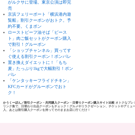
がルクサに登場。東京公演は即完
売
京浜フェリーボート「横浜港内遊
覧船」割引クーポンがおトク。予
約不要。くまポン
ローストビーフ油そば「ビース
ト」肉ご飯セットがクーポン購入
で割引！グルーポン
「ショップチャンネル」買ってす
ぐ使える割引クーポン！ポンパレ
置き換えダイエットに！「もち
麦」たっぷり1kgで大幅割引！ポン
パレ
「ケンタッキーフライドチキン」
KFCカードがグルーポンでおト
ク！
かうくーぽん／割引クーポン・共同購入クーポン・日替りクーポン購入サイト比較
オトクなプレ
リンク集で、日替わり出品クーポンもチェック！グルメやリラクゼーション、チケットやアミュ
入、あとは割引購入クーポンを持ってそのままお店に行くだけ！