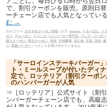
アごとに、毎日ひる12時から翌日1
で、割引クーポンを販売。原則日替
ーチェーン店でも人気となっている
む
→
カテゴリー:
おすすめクーポン情報
|
タグ:
groupon
,
ぐるーぽん
,
ク
ガー
,
グルーポン
,
ドリンク
,
ハンバーガー専門店
,
バンズ
,
バーガー
購入クーポン
,
割引クーポン
,
半額
,
天然酵母
,
居心地
,
広尾
,
店内
,
東
ー
,
高級バーガー
|
コメントを受け付けていません
「サーロインステーキバーガー」
ト・ミールスープが付いたディナ
定で、ロッテリア（割引クーポン
のハンバーガーが人気
⇒［ロッテリア］公式サイト（割引
ンバーガーチェーン店でも、高級
が人気となっています。 2011年