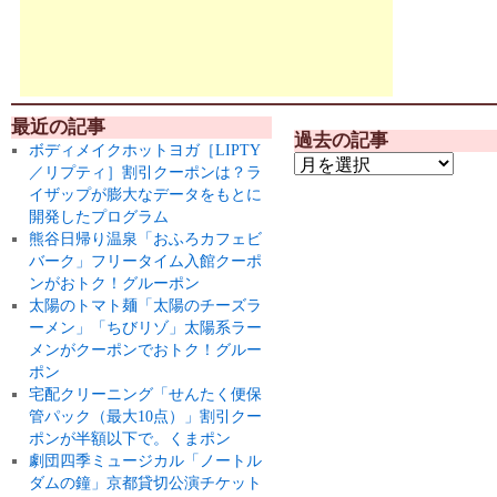
最近の記事
過去の記事
ボディメイクホットヨガ［LIPTY
／リプティ］割引クーポンは？ラ
イザップが膨大なデータをもとに
開発したプログラム
熊谷日帰り温泉「おふろカフェビ
バーク」フリータイム入館クーポ
ンがおトク！グルーポン
太陽のトマト麺「太陽のチーズラ
ーメン」「ちびリゾ」太陽系ラー
メンがクーポンでおトク！グルー
ポン
宅配クリーニング「せんたく便保
管パック（最大10点）」割引クー
ポンが半額以下で。くまポン
劇団四季ミュージカル「ノートル
ダムの鐘」京都貸切公演チケット