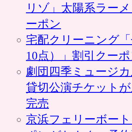
リゾ」太陽系ラーメ
ーポン
宅配クリーニング「
10点）」割引クー
劇団四季ミュージカ
貸切公演チケットが
完売
京浜フェリーボート