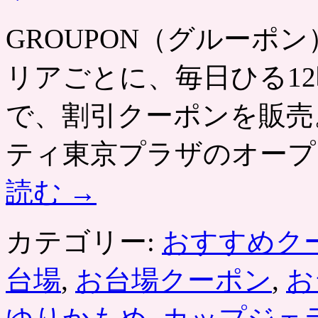
ン
パ
GROUPON（グルーポン） htt
シ
フ
リアごとに、毎日ひる12
ィ
ッ
ク
で、割引クーポンを販売
内
の
イ
ティ東京プラザのオープ
タ
リ
読む
→
ア
ン
ジ
カテゴリー:
おすすめク
ェ
ラ
ー
台場
,
お台場クーポン
,
お
ト
が
割