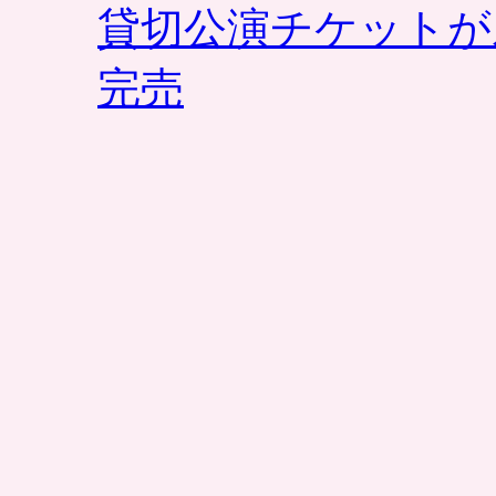
か
貸切公演チケットが
ら
2
完売
種
類
選
べ
ま
す。
台
場
駅
2
分
の
ホ
テ
ル
内。
グ
ル
ー