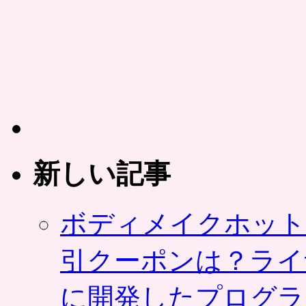
テ
ロ
ウ
ズ
台
場
店」
選
べ
る
ジ
ェ
新しい記事
ラ
ー
ト・
ボディメイクホット
ク
レ
ー
引クーポンは？ライ
プ
が
に開発したプログラ
半
額