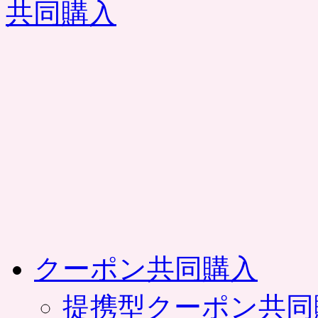
コ
ン
テ
ン
ツ
へ
ス
キ
ッ
プ
クーポン共同購入
提携型クーポン共同