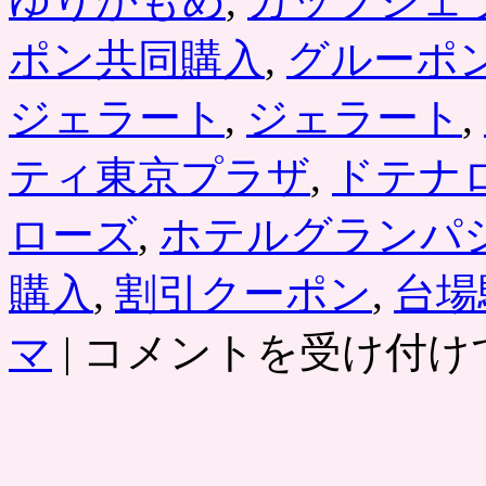
ゆりかもめ
,
カップジェ
引
ク
ポン共同購入
,
グルーポ
ー
ポ
ン
ジェラート
,
ジェラート
,
で
半
ティ東京プラザ
,
ドテナ
額
グ
ル
ローズ
,
ホテルグランパ
ー
ポ
購入
,
割引クーポン
,
台場
ン
は
東
マ
|
コメントを受け付け
京・
お
台
場
「ド
ナ