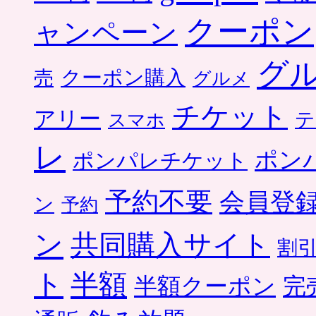
クーポン
ャンペーン
グ
クーポン購入
売
グルメ
チケット
アリー
テ
スマホ
レ
ポン
ポンパレチケット
予約不要
会員登
ン
予約
ン
共同購入サイト
割
ト
半額
半額クーポン
完