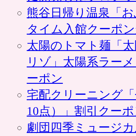
の
熊谷日帰り温泉「お
ク
ー
ポ
タイム入館クーポン
ン
が
太陽のトマト麺「太
人
気。
抹
リゾ」太陽系ラーメ
茶・
黒
ーポン
ゴ
マ・
キ
宅配クリーニング「
ウ
イ
10点）」割引クー
な
ど
12
劇団四季ミュージカ
種
類