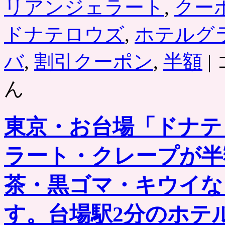
リアンジェラート
,
クー
ドナテロウズ
,
ホテルグ
お
バ
,
割引クーポン
,
半額
|
台
場
ん
「
ナ
テ
ロ
東京・お台場「ドナテ
ウ
ズ
台
ラート・クレープが半
場
店
茶・黒ゴマ・キウイな
ホ
テ
ル
す。台場駅2分のホテ
グ
ラ