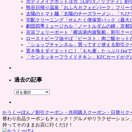
ボディメイクホットヨガ［LIPTY／リプティ］
熊谷日帰り温泉「おふろカフェビバーク」フリー
太陽のトマト麺「太陽のチーズラーメン」「ちび
宅配クリーニング「せんたく便保管パック（最大1
劇団四季ミュージカル「ノートルダムの鐘」京都
京浜フェリーボート「横浜港内遊覧船」割引クー
ローストビーフ油そば「ビースト」肉ご飯セット
「ショップチャンネル」買ってすぐ使える割引ク
置き換えダイエットに！「もち麦」たっぷり1kg
「ケンタッキーフライドチキン」KFCカードがグ
過去の記事
過
去
の
記
かうくーぽん／割引クーポン・共同購入クーポン・日替りク
事
替わり出品クーポンもチェック！グルメやリラクゼーション
持ってそのままお店に行くだけ！