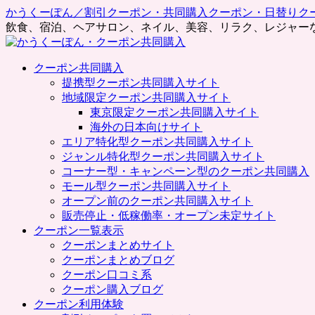
かうくーぽん／割引クーポン・共同購入クーポン・日替りク
飲食、宿泊、ヘアサロン、ネイル、美容、リラク、レジャー
コ
クーポン共同購入
ン
提携型クーポン共同購入サイト
テ
地域限定クーポン共同購入サイト
ン
東京限定クーポン共同購入サイト
ツ
海外の日本向けサイト
へ
エリア特化型クーポン共同購入サイト
ス
ジャンル特化型クーポン共同購入サイト
キ
コーナー型・キャンペーン型のクーポン共同購入
ッ
モール型クーポン共同購入サイト
プ
オープン前のクーポン共同購入サイト
販売停止・低稼働率・オープン未定サイト
クーポン一覧表示
クーポンまとめサイト
クーポンまとめブログ
クーポン口コミ系
クーポン購入ブログ
クーポン利用体験