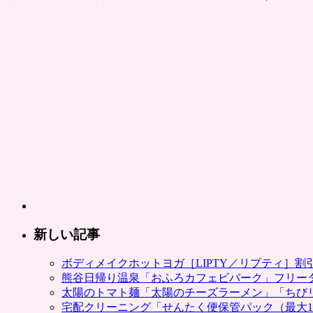
カ・
コ
ー
ラ
公
式
通
販
で
使
え
る
1000
円
分
ク
新しい記事
ー
ポ
ボディメイクホットヨガ［LIPTY／リプティ］
ン
熊谷日帰り温泉「おふろカフェビバーク」フリー
が
太陽のトマト麺「太陽のチーズラーメン」「ちび
100
宅配クリーニング「せんたく便保管パック（最大1
円