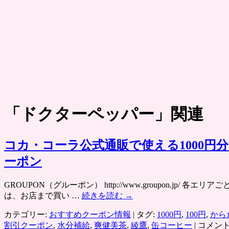
「
ドクターペッパー
」関連
コカ・コーラ公式通販で使える1000円
ーポン
GROUPON（グルーポン） http://www.groupon
は、お店まで買い …
続きを読む
→
カテゴリー:
おすすめクーポン情報
|
タグ:
1000円
,
100円
,
から
コ
割引クーポン
,
水分補給
,
爽健美茶
,
綾鷹
,
缶コーヒー
|
コメン