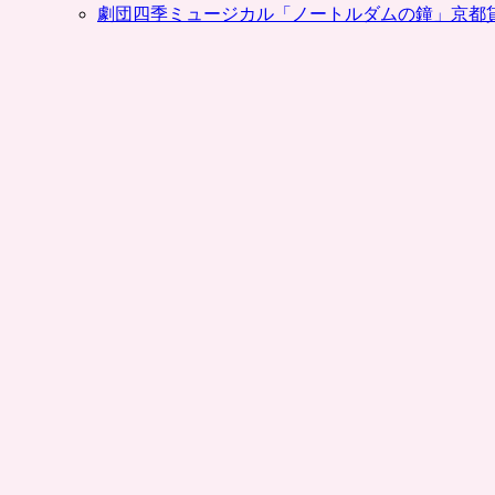
劇団四季ミュージカル「ノートルダムの鐘」京都
で！
炭
酸・
お
茶・
お
水・
缶
コ
ー
ヒ
ー
な
ど
の
ま
と
め
買
い
に。