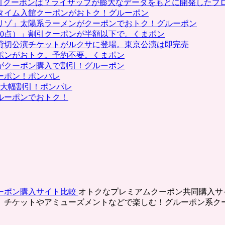
割引クーポンは？ライザップが膨大なデータをもとに開発したプ
タイム入館クーポンがおトク！グルーポン
リゾ」太陽系ラーメンがクーポンでおトク！グルーポン
0点）」割引クーポンが半額以下で。くまポン
貸切公演チケットがルクサに登場。東京公演は即完売
ポンがおトク。予約不要。くまポン
がクーポン購入で割引！グルーポン
ーポン！ポンパレ
で大幅割引！ポンパレ
ルーポンでおトク！
ーポン購入サイト比較
オトクなプレミアムクーポン共同購入サ
、チケットやアミューズメントなどで楽しむ！グルーポン系ク