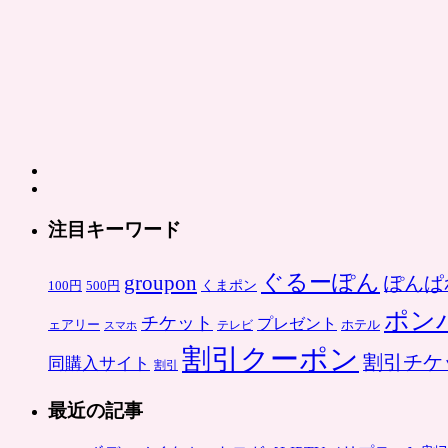
グ
ル
ー
ポ
ン
は
注目キーワード
ぐるーぽん
groupon
ぽんぱ
くまポン
100円
500円
ポン
チケット
プレゼント
ホテル
ェアリー
スマホ
テレビ
割引クーポン
割引チケ
同購入サイト
割引
最近の記事