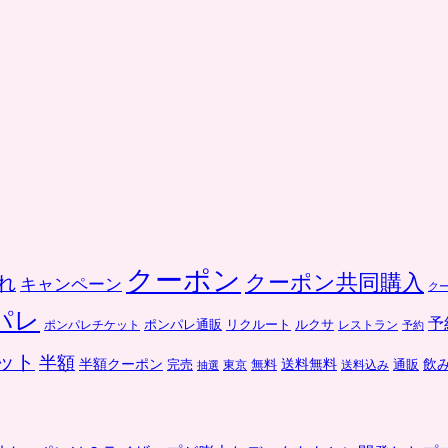
クーポン
クーポン共同購入
れ
キャンペーン
ク
パレ
予
ポンパレ通販
リクルート
ルクサ
ポンパレチケット
レストラン
予約
ット
半額
送料無料
飲
半額クーポン
完売
通販
東京
無料
抽選
送料込み