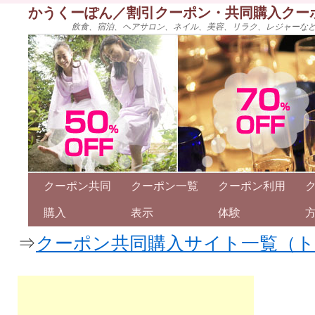
かうくーぽん／割引クーポン・共同購入クー
飲食、宿泊、ヘアサロン、ネイル、美容、リラク、レジャーな
クーポン共同
クーポン一覧
クーポン利用
購入
表示
体験
⇒
クーポン共同購入サイト一覧（