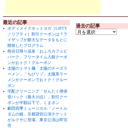
最近の記事
過去の記事
ボディメイクホットヨガ［LIPTY
／リプティ］割引クーポンは？ラ
イザップが膨大なデータをもとに
開発したプログラム
熊谷日帰り温泉「おふろカフェビ
バーク」フリータイム入館クーポ
ンがおトク！グルーポン
太陽のトマト麺「太陽のチーズラ
ーメン」「ちびリゾ」太陽系ラー
メンがクーポンでおトク！グルー
ポン
宅配クリーニング「せんたく便保
管パック（最大10点）」割引クー
ポンが半額以下で。くまポン
劇団四季ミュージカル「ノートル
ダムの鐘」京都貸切公演チケット
がルクサに登場。東京公演は即完
売