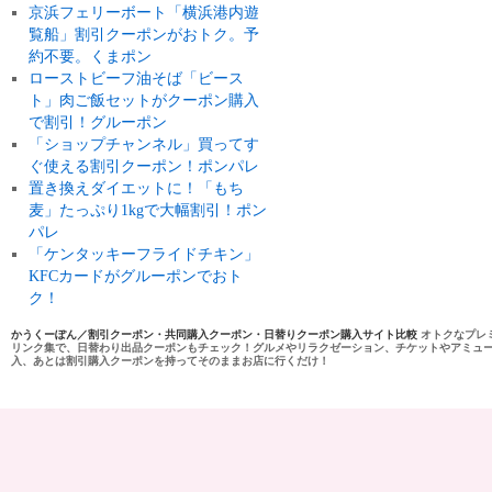
京浜フェリーボート「横浜港内遊
覧船」割引クーポンがおトク。予
約不要。くまポン
ローストビーフ油そば「ビース
ト」肉ご飯セットがクーポン購入
で割引！グルーポン
「ショップチャンネル」買ってす
ぐ使える割引クーポン！ポンパレ
置き換えダイエットに！「もち
麦」たっぷり1kgで大幅割引！ポン
パレ
「ケンタッキーフライドチキン」
KFCカードがグルーポンでおト
ク！
かうくーぽん／割引クーポン・共同購入クーポン・日替りクーポン購入サイト比較
オトクなプレ
リンク集で、日替わり出品クーポンもチェック！グルメやリラクゼーション、チケットやアミュ
入、あとは割引購入クーポンを持ってそのままお店に行くだけ！