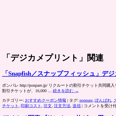
「
デジカメプリント
」関連
「Snapfish／スナップフィッシュ
ポンパレ http://ponpare.jp/ リクルートの割引
割引チケットが、16,000 …
続きを読む
→
カテゴリー:
おすすめクーポン情報
|
タグ:
ponpare
,
ぽんぱれ
,
「Snapfish
チケット
,
印刷コスト
,
注文
,
注文方法
,
送信
|
コメントを受け
／