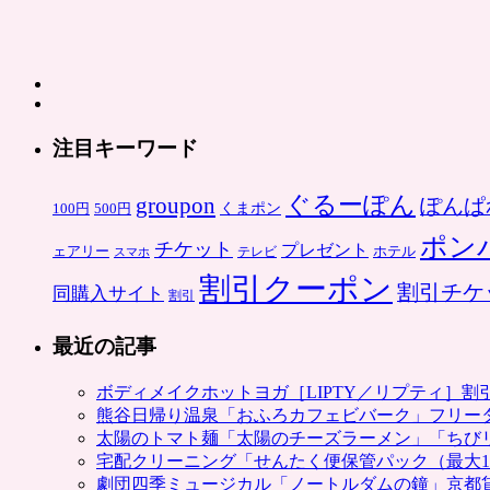
注目キーワード
ぐるーぽん
groupon
ぽんぱ
くまポン
100円
500円
ポン
チケット
プレゼント
ホテル
ェアリー
スマホ
テレビ
割引クーポン
割引チケ
同購入サイト
割引
最近の記事
ボディメイクホットヨガ［LIPTY／リプティ］
熊谷日帰り温泉「おふろカフェビバーク」フリー
太陽のトマト麺「太陽のチーズラーメン」「ちび
宅配クリーニング「せんたく便保管パック（最大1
劇団四季ミュージカル「ノートルダムの鐘」京都