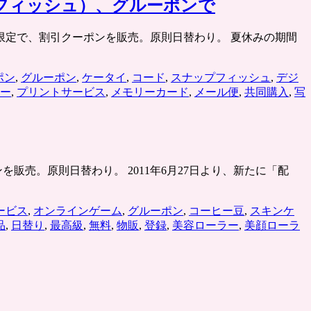
ップフィッシュ）、グルーポンで
2時まで時間限定で、割引クーポンを販売。原則日替わり。 夏休みの期間
ポン
,
グルーポン
,
ケータイ
,
コード
,
スナップフィッシュ
,
デジ
ー
,
プリントサービス
,
メモリーカード
,
メール便
,
共同購入
,
写
クーポンを販売。原則日替わり。 2011年6月27日より、新たに「配
ービス
,
オンラインゲーム
,
グルーポン
,
コーヒー豆
,
スキンケ
品
,
日替り
,
最高級
,
無料
,
物販
,
登録
,
美容ローラー
,
美顔ローラ