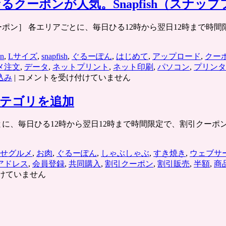
なるクーポンが人気。Snapfish（スナ
jp/ ［今日のクーポン］ 各エリアごとに、毎日ひる12時から翌日1
on
,
Lサイズ
,
snapfish
,
ぐるーぽん
,
はじめて
,
アップロード
,
クー
メ注文
,
データ
,
ネットプリント
,
ネット印刷
,
パソコン
,
プリンタ
デ
込み
|
コメントを受け付けていません
ジ
カ
カテゴリを追加
メ
写
p/ 各エリアごとに、毎日ひる12時から翌日12時まで時間限定で、割引
真
プ
リ
せグルメ
,
お肉
,
ぐるーぽん
,
しゃぶしゃぶ
,
すき焼き
,
ウェブサ
ン
アドレス
,
会員登録
,
共同購入
,
割引クーポン
,
割引販売
,
半額
,
商
ト
けていません
150
枚
が
550
円