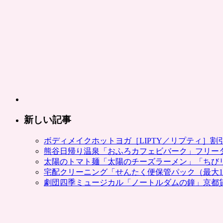
「配
ト、
送・
割
Web
引
サ
チ
ー
ケ
ビ
ッ
ス」
ト
カ
が
テ
人
ゴ
気。
リ
注
を
新しい記事
文
追
方
加
ボディメイクホットヨガ［LIPTY／リプティ］
法
は
熊谷日帰り温泉「おふろカフェビバーク」フリー
も。
太陽のトマト麺「太陽のチーズラーメン」「ちび
ポ
宅配クリーニング「せんたく便保管パック（最大1
ン
劇団四季ミュージカル「ノートルダムの鐘」京都
パ
レ
は