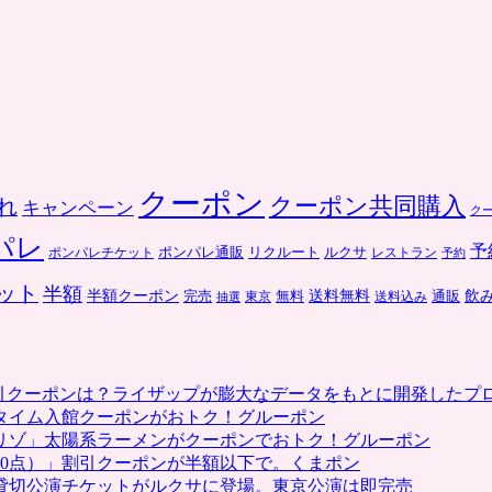
クーポン
クーポン共同購入
れ
キャンペーン
ク
パレ
予
ポンパレ通販
リクルート
ルクサ
ポンパレチケット
レストラン
予約
ット
半額
送料無料
飲
半額クーポン
完売
通販
東京
無料
抽選
送料込み
割引クーポンは？ライザップが膨大なデータをもとに開発したプ
タイム入館クーポンがおトク！グルーポン
リゾ」太陽系ラーメンがクーポンでおトク！グルーポン
0点）」割引クーポンが半額以下で。くまポン
貸切公演チケットがルクサに登場。東京公演は即完売