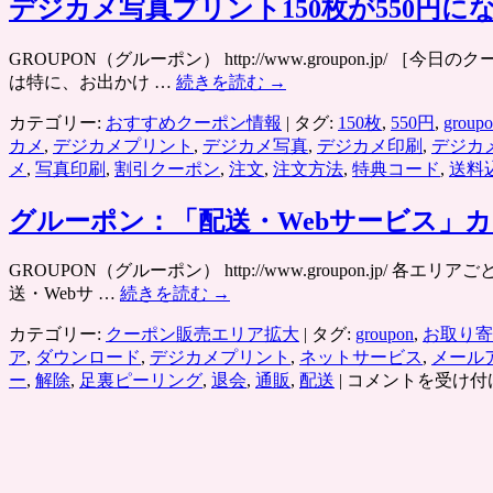
ス
デジカメ写真プリント150枚が550円に
ナ
ッ
GROUPON（グルーポン） http://www.groupon.
プ
は特に、お出かけ …
続きを読む
→
フ
ィ
カテゴリー:
おすすめクーポン情報
|
タグ:
150枚
,
550円
,
group
ッ
カメ
,
デジカメプリント
,
デジカメ写真
,
デジカメ印刷
,
デジカ
シ
メ
,
写真印刷
,
割引クーポン
,
注文
,
注文方法
,
特典コード
,
送料
ュ」
デ
グルーポン：「配送・Webサービス」
ジ
カ
GROUPON（グルーポン） http://www.groupon.j
メ
送・Webサ …
続きを読む
→
写
真
カテゴリー:
クーポン販売エリア拡大
|
タグ:
groupon
,
お取り寄
の
ア
,
ダウンロード
,
デジカメプリント
,
ネットサービス
,
メール
ネ
グ
ー
,
解除
,
足裏ピーリング
,
退会
,
通販
,
配送
|
コメントを受け付
ッ
ル
ト
ー
プ
ポ
リ
ン：
ン