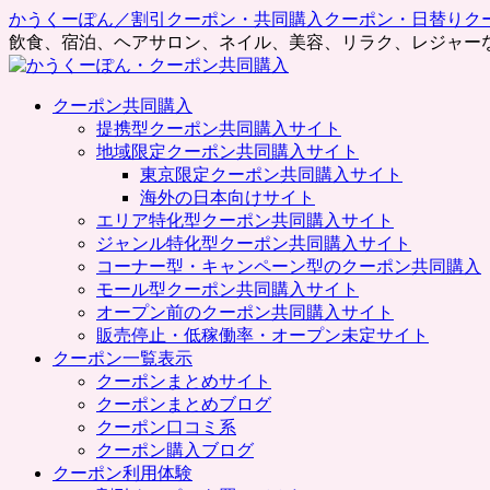
かうくーぽん／割引クーポン・共同購入クーポン・日替りク
飲食、宿泊、ヘアサロン、ネイル、美容、リラク、レジャー
コ
クーポン共同購入
ン
提携型クーポン共同購入サイト
テ
地域限定クーポン共同購入サイト
ン
東京限定クーポン共同購入サイト
ツ
海外の日本向けサイト
へ
エリア特化型クーポン共同購入サイト
ス
ジャンル特化型クーポン共同購入サイト
キ
コーナー型・キャンペーン型のクーポン共同購入
ッ
モール型クーポン共同購入サイト
プ
オープン前のクーポン共同購入サイト
販売停止・低稼働率・オープン未定サイト
クーポン一覧表示
クーポンまとめサイト
クーポンまとめブログ
クーポン口コミ系
クーポン購入ブログ
クーポン利用体験