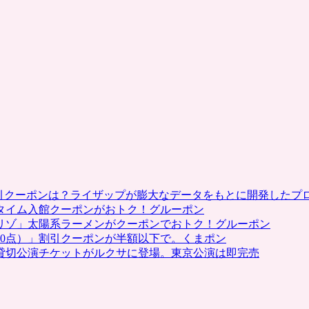
に
な
る
ク
ー
ポ
ン
が
人
気。
Snapfish（ス
ナ
ッ
割引クーポンは？ライザップが膨大なデータをもとに開発したプ
プ
タイム入館クーポンがおトク！グルーポン
フ
リゾ」太陽系ラーメンがクーポンでおトク！グルーポン
ィ
0点）」割引クーポンが半額以下で。くまポン
ッ
貸切公演チケットがルクサに登場。東京公演は即完売
シ
ュ）、
グ
ル