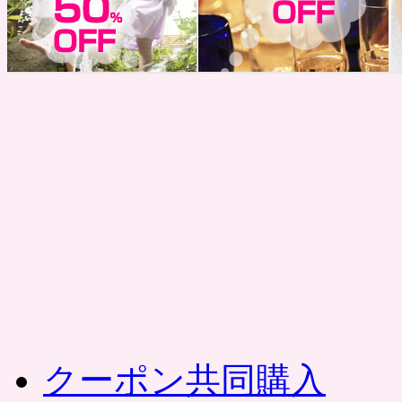
コ
ン
テ
ン
ツ
へ
ス
キ
ッ
プ
クーポン共同購入