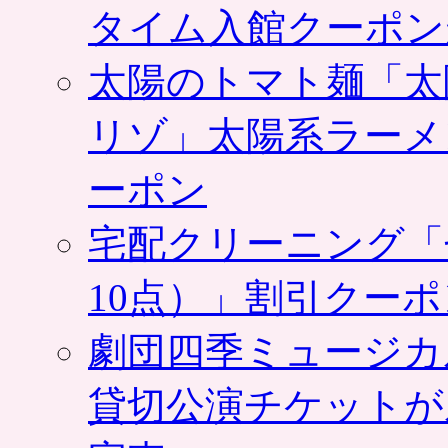
タイム入館クーポン
太陽のトマト麺「太
リゾ」太陽系ラーメ
ーポン
宅配クリーニング「
10点）」割引クー
劇団四季ミュージカ
貸切公演チケットが