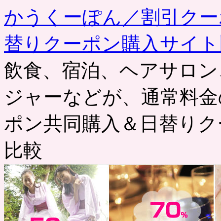
かうくーぽん／割引クー
替りクーポン購入サイト
飲食、宿泊、ヘアサロン
ジャーなどが、通常料金
ポン共同購入＆日替りク
比較