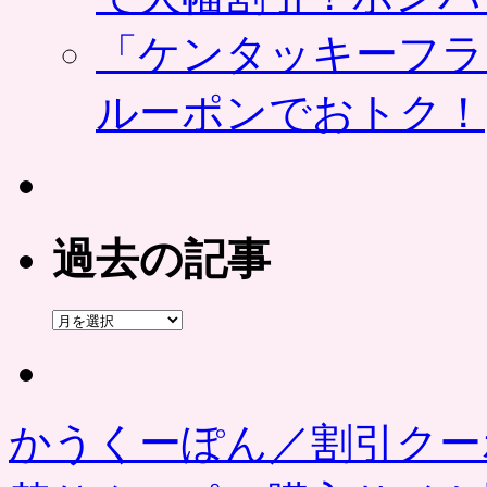
「ケンタッキーフラ
ルーポンでおトク！
過去の記事
過
去
の
記
事
かうくーぽん／割引クー