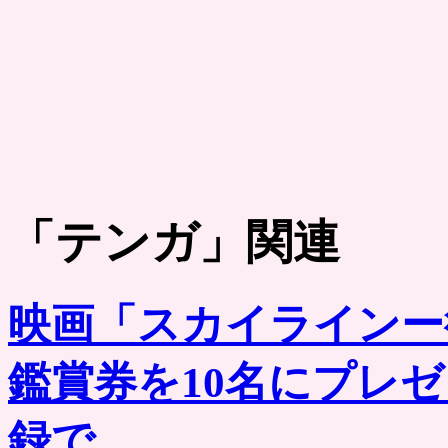
「
テンガ
」関連
映画「スカイラインー
鑑賞券を10名にプレ
録で