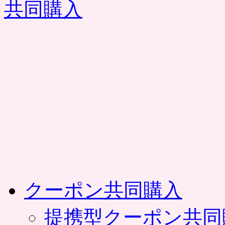
コ
ン
テ
ン
ツ
へ
ス
キ
ッ
プ
クーポン共同購入
提携型クーポン共同