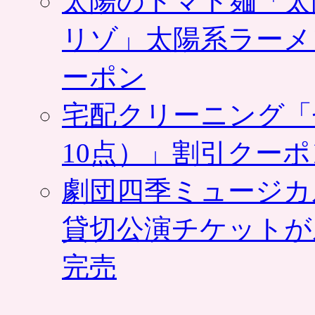
太陽のトマト麺「太
リゾ」太陽系ラーメ
ーポン
宅配クリーニング「
10点）」割引クー
劇団四季ミュージカ
貸切公演チケットが
完売