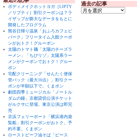
最近の記事
過去の記事
ボディメイクホットヨガ［LIPTY
／リプティ］割引クーポンは？ラ
イザップが膨大なデータをもとに
開発したプログラム
熊谷日帰り温泉「おふろカフェビ
バーク」フリータイム入館クーポ
ンがおトク！グルーポン
太陽のトマト麺「太陽のチーズラ
ーメン」「ちびリゾ」太陽系ラー
メンがクーポンでおトク！グルー
ポン
宅配クリーニング「せんたく便保
管パック（最大10点）」割引クー
ポンが半額以下で。くまポン
劇団四季ミュージカル「ノートル
ダムの鐘」京都貸切公演チケット
がルクサに登場。東京公演は即完
売
京浜フェリーボート「横浜港内遊
覧船」割引クーポンがおトク。予
約不要。くまポン
ローストビーフ油そば「ビース