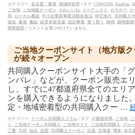
カテゴリー:
名古屋・東海
,
地域特化型
|
タグ:
COWCOW
,
KauKau
,
S
ご当地
,
ご当地版クーポン
,
それいいね
,
イーアシスト
,
カウカウ
,
ク
局
,
ローカル番組
,
中小企業新事業活動促進法
,
伊豆地方
,
共同購入
放送
,
東海
,
番組
,
経営革新支援
,
認定事業
,
買う買う
,
静岡
,
静岡新聞
岡県西部
|
コメントを受け付けていません
ご当地クーポンサイト（地方版ク
が続々オープン
共同購入クーポンサイト大手の「
ンパレ」などが、クーポン販売エ
し、すでに47都道府県全てのエリ
ンを購入できるようになりました。
定・地域密着型の共同購入クー …
カテゴリー:
クーポン共同購入コラム
|
タグ:
47都道府県
,
ご当地
,
ご
ト
,
ご当地クーポン共同購入
,
ご当地サイト
,
ご当地共同購入
,
グル
三重
,
九州
,
仙台
,
全国
,
共同購入クーポン
,
出張
,
北海道
,
博多
,
名古