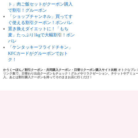
ト」肉ご飯セットがクーポン購入
で割引！グルーポン
「ショップチャンネル」買ってす
ぐ使える割引クーポン！ポンパレ
置き換えダイエットに！「もち
麦」たっぷり1kgで大幅割引！ポン
パレ
「ケンタッキーフライドチキン」
KFCカードがグルーポンでおト
ク！
かうくーぽん／割引クーポン・共同購入クーポン・日替りクーポン購入サイト比較
オトクなプレ
リンク集で、日替わり出品クーポンもチェック！グルメやリラクゼーション、チケットやアミュ
入、あとは割引購入クーポンを持ってそのままお店に行くだけ！