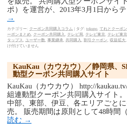
を販売。 共同購入型クーポンサイトの
ポ）を運営が、2013年3月1日から
→
カテゴリー:
クーポン共同購入コラム
|
タグ:
tokupo
,
てれとクーポ
ーポンまとめ
,
クーポン共同購入
,
テレビ局
,
テレビ東京
,
テレビ東
タップス
,
ユーザー数
,
事業継承
,
共同購入
,
割引クーポン
,
収益拡大
け付けていません
KauKau（カウカウ）／静岡県、
動型クーポン共同購入サイト
KauKau（カウカウ） http://kauka
組連動型クーポン共同購入サイト。
中部、東部、伊豆、各エリアごとに
売。 販売期間は原則として48時間（
読む
→