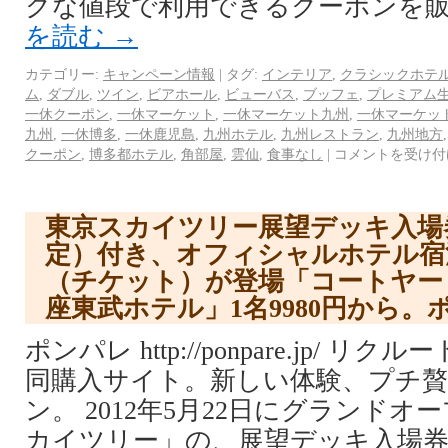
クな値段で利用できるクーポンを販
を読む
→
カテゴリー:
キャンペーン情報
|
タグ:
インテリア
,
クラシックホテ
ム
,
ダブル
,
ツイン
,
ビアホール
,
ビューバス
,
ブッフェ
,
プレミアム
一休クーポン
,
一休マーケット
,
一休マーケット九州
,
一休マーケッ
九州
,
一休博多
,
一休鹿児島
,
九州ホテル
,
九州レストラン
,
九州地方
クーポン
,
博多都ホテル
,
角部屋
,
雲仙
,
食事なし
|
コメントを受け付
東京スカイツリー展望デッキ入場
定）付き、オフィシャルホテル宿
（チケット）が登場「コートヤー
座東武ホテル」1名9980円から。
ポンパレ http://ponpare.jp/ 
同購入サイト。新しい体験、プチ
ン。 2012年5月22日にグランド
カイツリー」の、展望デッキ入場券