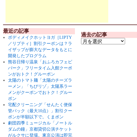
最近の記事
過去の記事
ボディメイクホットヨガ［LIPTY
／リプティ］割引クーポンは？ラ
イザップが膨大なデータをもとに
開発したプログラム
熊谷日帰り温泉「おふろカフェビ
バーク」フリータイム入館クーポ
ンがおトク！グルーポン
太陽のトマト麺「太陽のチーズラ
ーメン」「ちびリゾ」太陽系ラー
メンがクーポンでおトク！グルー
ポン
宅配クリーニング「せんたく便保
管パック（最大10点）」割引クー
ポンが半額以下で。くまポン
劇団四季ミュージカル「ノートル
ダムの鐘」京都貸切公演チケット
がルクサに登場。東京公演は即完