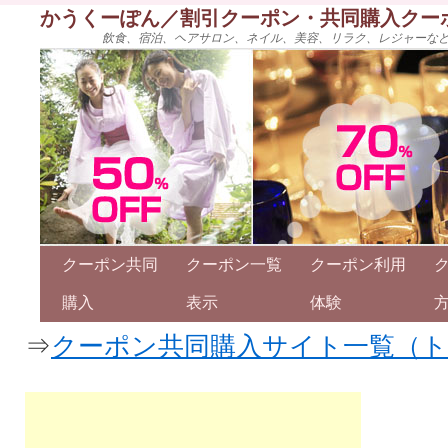
かうくーぽん／割引クーポン・共同購入クー
飲食、宿泊、ヘアサロン、ネイル、美容、リラク、レジャーな
クーポン共同
クーポン一覧
クーポン利用
購入
表示
体験
⇒
クーポン共同購入サイト一覧（