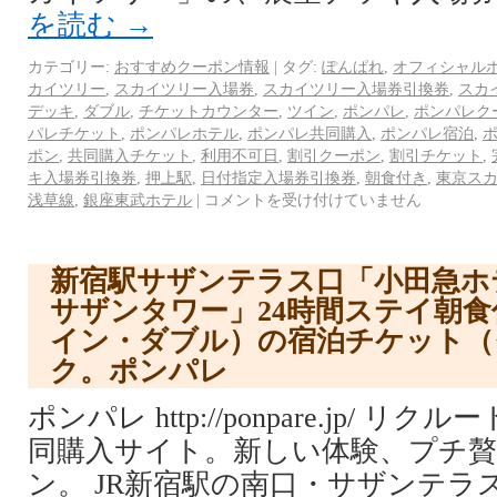
を読む
→
カテゴリー:
おすすめクーポン情報
|
タグ:
ぽんぱれ
,
オフィシャル
カイツリー
,
スカイツリー入場券
,
スカイツリー入場券引換券
,
スカ
デッキ
,
ダブル
,
チケットカウンター
,
ツイン
,
ポンパレ
,
ポンパレク
パレチケット
,
ポンパレホテル
,
ポンパレ共同購入
,
ポンパレ宿泊
,
ポン
,
共同購入チケット
,
利用不可日
,
割引クーポン
,
割引チケット
,
キ入場券引換券
,
押上駅
,
日付指定入場券引換券
,
朝食付き
,
東京ス
浅草線
,
銀座東武ホテル
|
コメントを受け付けていません
新宿駅サザンテラス口「小田急ホ
サザンタワー」24時間ステイ朝
イン・ダブル）の宿泊チケット（
ク。ポンパレ
ポンパレ http://ponpare.jp/ 
同購入サイト。新しい体験、プチ
ン。 JR新宿駅の南口・サザンテラ