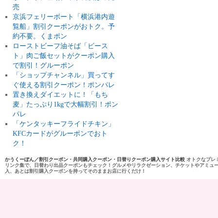
売
京浜フェリーボート「横浜港内遊
覧船」割引クーポンがおトク。予
約不要。くまポン
ローストビーフ油そば「ビース
ト」肉ご飯セットがクーポン購入
で割引！グルーポン
「ショップチャンネル」買ってす
ぐ使える割引クーポン！ポンパレ
置き換えダイエットに！「もち
麦」たっぷり1kgで大幅割引！ポン
パレ
「ケンタッキーフライドチキン」
KFCカードがグルーポンでおト
ク！
かうくーぽん／割引クーポン・共同購入クーポン・日替りクーポン購入サイト比較
オトクなプレ
リンク集で、日替わり出品クーポンもチェック！グルメやリラクゼーション、チケットやアミュ
入、あとは割引購入クーポンを持ってそのままお店に行くだけ！