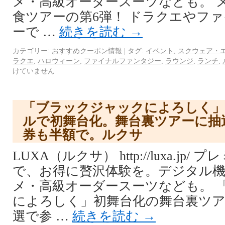
メ・高級オーダースーツなども。 
食ツアーの第6弾！ ドラクエやフ
ーで …
続きを読む
→
カテゴリー:
おすすめクーポン情報
|
タグ:
イベント
,
スクウェア・
ラクエ
,
ハロウィーン
,
ファイナルファンタジー
,
ラウンジ
,
ランチ
,
けていません
「ブラックジャックによろしく」
ルで初舞台化。舞台裏ツアーに抽
券も半額で。ルクサ
LUXA（ルクサ） http://luxa.jp
で、お得に贅沢体験を。デジタル機
メ・高級オーダースーツなども。 
によろしく」初舞台化の舞台裏ツ
選で参 …
続きを読む
→