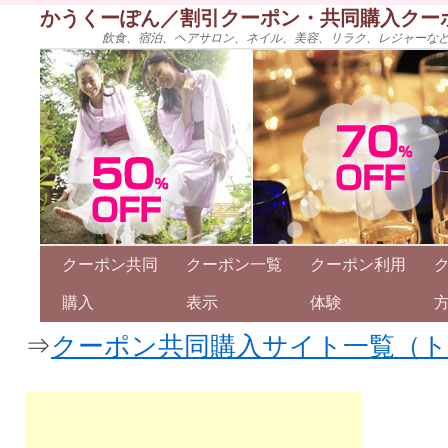
かうくーぽん／割引クーポン・共同購入クー
飲食、宿泊、ヘアサロン、ネイル、美容、リラク、レジャーな
クーポン共同
クーポン一覧
クーポン利用
購入
表示
体験
⇒
クーポン共同購入サイト一覧（