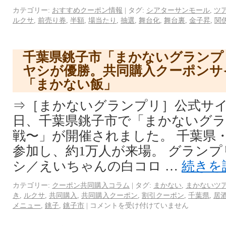
カテゴリー:
おすすめクーポン情報
|
タグ:
シアターサンモール
,
ツ
ルクサ
,
前売り券
,
半額
,
場当たり
,
抽選
,
舞台化
,
舞台裏
,
金子昇
,
関
千葉県銚子市「まかないグランプ
ヤシが優勝。共同購入クーポンサ
「まかない飯」
⇒［まかないグランプリ］公式サイト 
日、千葉県銚子市で「まかないグ
戦〜」が開催されました。 千葉県
参加し、約1万人が来場。 グラン
シ／えいちゃんの白コロ …
続きを
カテゴリー:
クーポン共同購入コラム
|
タグ:
まかない
,
まかないツ
き
,
ルクサ
,
共同購入
,
共同購入クーポン
,
割引クーポン
,
千葉県
,
居
メニュー
,
銚子
,
銚子市
|
コメントを受け付けていません