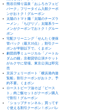
熊谷日帰り温泉「おふろカフェビ
バーク」フリータイム入館クーポ
ンがおトク！グルーポン
太陽のトマト麺「太陽のチーズラ
ーメン」「ちびリゾ」太陽系ラー
メンがクーポンでおトク！グルー
ポン
宅配クリーニング「せんたく便保
管パック（最大10点）」割引クー
ポンが半額以下で。くまポン
劇団四季ミュージカル「ノートル
ダムの鐘」京都貸切公演チケット
がルクサに登場。東京公演は即完
売
京浜フェリーボート「横浜港内遊
覧船」割引クーポンがおトク。予
約不要。くまポン
ローストビーフ油そば「ビース
ト」肉ご飯セットがクーポン購入
で割引！グルーポン
「ショップチャンネル」買ってす
ぐ使える割引クーポン！ポンパレ