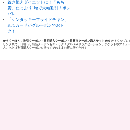
置き換えダイエットに！「もち
麦」たっぷり1kgで大幅割引！ポン
パレ
「ケンタッキーフライドチキン」
KFCカードがグルーポンでおト
ク！
かうくーぽん／割引クーポン・共同購入クーポン・日替りクーポン購入サイト比較
オトクなプレ
リンク集で、日替わり出品クーポンもチェック！グルメやリラクゼーション、チケットやアミュ
入、あとは割引購入クーポンを持ってそのままお店に行くだけ！