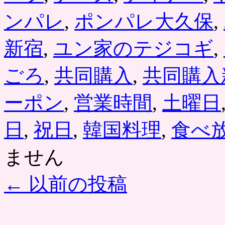
ンパレ
,
ポンパレ大久保
,
新宿
,
ユン家のテジコギ
,
ごろ
,
共同購入
,
共同購入
ーポン
,
営業時間
,
土曜日
日
,
祝日
,
韓国料理
,
食べ
ません
←
以前の投稿