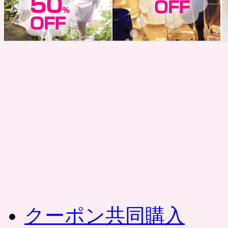
コ
ン
テ
ン
ツ
へ
ス
キ
ッ
プ
クーポン共同購入