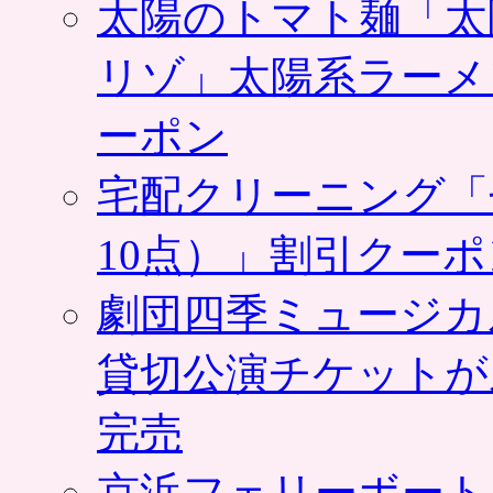
太陽のトマト麺「太
リゾ」太陽系ラーメ
ーポン
宅配クリーニング「
10点）」割引クー
劇団四季ミュージカ
貸切公演チケットが
完売
京浜フェリーボート