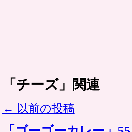
「
チーズ
」関連
←
以前の投稿
「ゴーゴーカレー」5