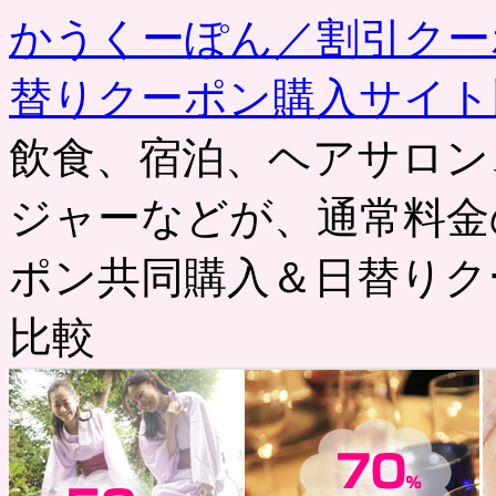
かうくーぽん／割引クー
替りクーポン購入サイト
飲食、宿泊、ヘアサロン
ジャーなどが、通常料金
ポン共同購入＆日替りク
比較