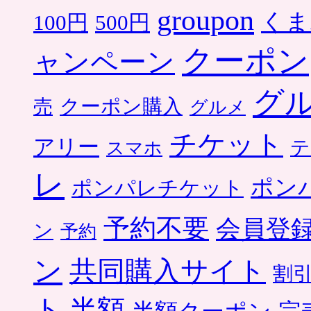
groupon
くま
500円
100円
クーポン
ャンペーン
グ
クーポン購入
売
グルメ
チケット
アリー
テ
スマホ
レ
ポン
ポンパレチケット
予約不要
会員登
ン
予約
ン
共同購入サイト
割
ト
半額