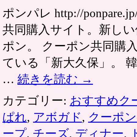
ポンパレ http://ponpa
共同購入サイト。新しい
ポン。 クーポン共同購
ている「新大久保」。 
…
続きを読む
→
カテゴリー:
おすすめク
ぱれ
,
アボガド
,
クーポン
ープ
,
チーズ
,
ディナー
,