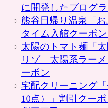
に開発したプログラ
熊谷日帰り温泉「お
タイム入館クーポン
太陽のトマト麺「太
リゾ」太陽系ラーメ
ーポン
宅配クリーニング「
10点）」割引クー