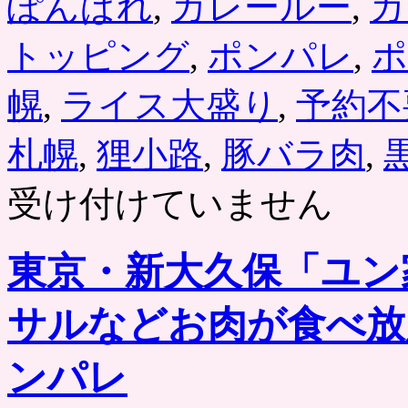
ぽんぱれ
,
カレールー
,
カ
トッピング
,
ポンパレ
,
ポ
幌
,
ライス大盛り
,
予約不
札幌
,
狸小路
,
豚バラ肉
,
受け付けていません
東京・新大久保「ユン
サルなどお肉が食べ放
ンパレ