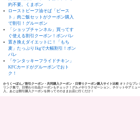
約不要。くまポン
ローストビーフ油そば「ビース
ト」肉ご飯セットがクーポン購入
で割引！グルーポン
「ショップチャンネル」買ってす
ぐ使える割引クーポン！ポンパレ
置き換えダイエットに！「もち
麦」たっぷり1kgで大幅割引！ポン
パレ
「ケンタッキーフライドチキン」
KFCカードがグルーポンでおト
ク！
かうくーぽん／割引クーポン・共同購入クーポン・日替りクーポン購入サイト比較
オトクなプレ
リンク集で、日替わり出品クーポンもチェック！グルメやリラクゼーション、チケットやアミュ
入、あとは割引購入クーポンを持ってそのままお店に行くだけ！