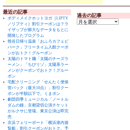
最近の記事
過去の記事
ボディメイクホットヨガ［LIPTY
／リプティ］割引クーポンは？ラ
イザップが膨大なデータをもとに
開発したプログラム
熊谷日帰り温泉「おふろカフェビ
バーク」フリータイム入館クーポ
ンがおトク！グルーポン
太陽のトマト麺「太陽のチーズラ
ーメン」「ちびリゾ」太陽系ラー
メンがクーポンでおトク！グルー
ポン
宅配クリーニング「せんたく便保
管パック（最大10点）」割引クー
ポンが半額以下で。くまポン
劇団四季ミュージカル「ノートル
ダムの鐘」京都貸切公演チケット
がルクサに登場。東京公演は即完
売
京浜フェリーボート「横浜港内遊
覧船」割引クーポンがおトク。予