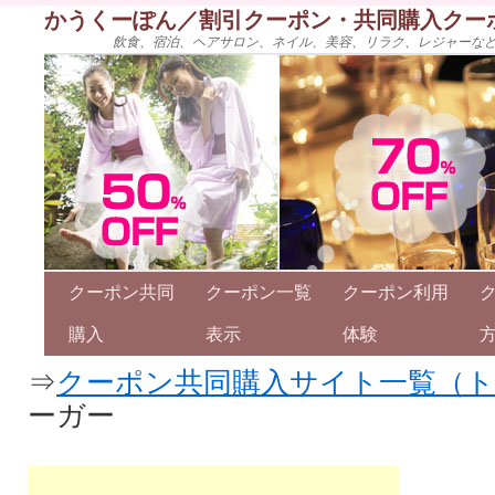
かうくーぽん／割引クーポン・共同購入クー
飲食、宿泊、ヘアサロン、ネイル、美容、リラク、レジャーな
クーポン共同
クーポン一覧
クーポン利用
購入
表示
体験
⇒
クーポン共同購入サイト一覧（
ーガー