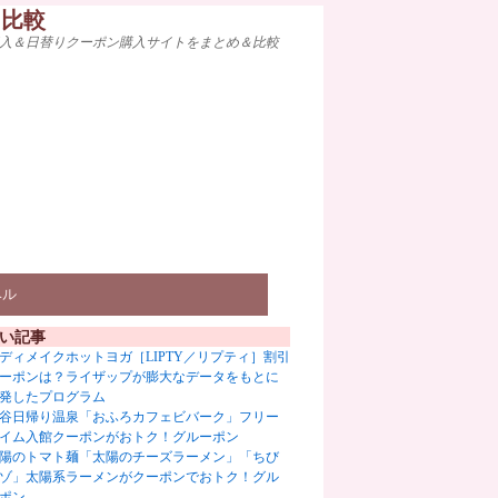
ト比較
入＆日替りクーポン購入サイトをまとめ＆比較
ベル
い記事
ディメイクホットヨガ［LIPTY／リプティ］割引
ーポンは？ライザップが膨大なデータをもとに
発したプログラム
谷日帰り温泉「おふろカフェビバーク」フリー
イム入館クーポンがおトク！グルーポン
陽のトマト麺「太陽のチーズラーメン」「ちび
ゾ」太陽系ラーメンがクーポンでおトク！グル
ポン