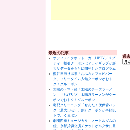
最近の記事
過
ボディメイクホットヨガ［LIPTY／リプ
ティ］割引クーポンは？ライザップが膨
大なデータをもとに開発したプログラム
熊谷日帰り温泉「おふろカフェビバー
ク」フリータイム入館クーポンがおト
ク！グルーポン
太陽のトマト麺「太陽のチーズラーメ
ン」「ちびリゾ」太陽系ラーメンがクー
ポンでおトク！グルーポン
宅配クリーニング「せんたく便保管パッ
ク（最大10点）」割引クーポンが半額以
下で。くまポン
劇団四季ミュージカル「ノートルダムの
鐘」京都貸切公演チケットがルクサに登