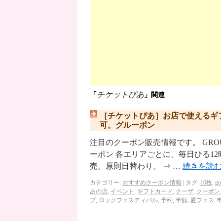
チケットぴあ
「
」関連
［チケットぴあ］お店で使えるギフト
可。グルーポン
注目のクーポン販売情報です。 GROUPON（
ーポン 各エリアごとに、毎日ひる1
売。原則日替わり。 ⇒ …
続きを読
カテゴリー:
おすすめクーポン情報
|
タグ:
10枚
,
gr
あの店
,
イベント
,
ギフトカード
,
クーザ
,
クーポン
ブ
,
ロックフェスティバル
,
予約
,
半額
,
夏フェス
,