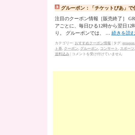
グルーポン：「チケットぴあ」で使
注目のクーポン情報［販売終了］ GROUPON
アごとに、毎日ひる12時から翌日1
り。 グルーポンでは、 …
続きを読
カテゴリー:
おすすめクーポン情報
|
タグ:
groupon
ト券
,
クーポン
,
グルーポン
,
コンサート
,
スポーツ
送料込み
|
コメントを受け付けていません