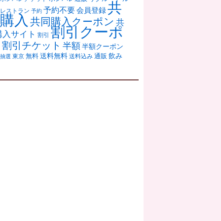
共
予約不要
会員登録
レストラン
予約
購入
共同購入クーポン
共
割引クーポ
購入サイト
割引
ン
割引チケット
半額
半額クーポン
送料無料
飲み
通販
東京
無料
抽選
送料込み