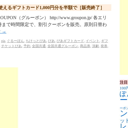
えるギフトカード1,000円分を半額で［販売終了］
（グルーポン） http://www.groupon.jp/ 各エリ
2時まで時間限定で、割引クーポンを販売。原則日替わ
む
→
,
pia
,
ぐるーぽん
,
ちけっとぴあ
,
ぴあ
,
ぴあギフトカード
,
イベント
,
ギフ
,
チケットぴあ
,
予約
,
全国共通
,
全国共通グルーポン
,
商品券
,
演劇
,
発券
,
注目
100
ぽ
ー
ーポ
ン
ッ
レ