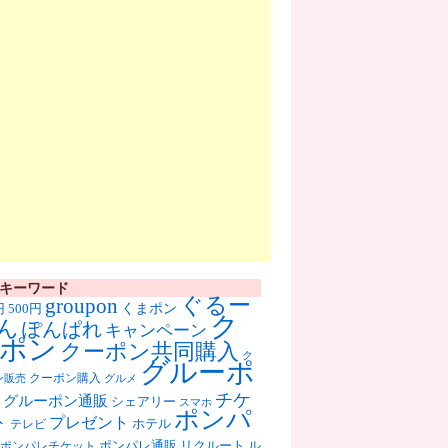
キーワード
ぐるー
groupon
くまポン
円
500円
ク
ん
ぽんぱれ
キャンペーン
ポン
クーポン共同購入
ク
グルーポ
クーポン購入
ン販売
グルメ
チケ
グルーポン通販
シェアリー
スマホ
ポンパ
ト
プレゼント
ホテル
テレビ
ポンパレ通販
リクルート
ル
ポンパレチケット