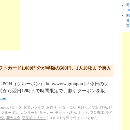
宅
1
劇
貸
完
カード1,000円分が半額の500円、1人10枚まで購入
グルーポン） http://www.groupon.jp/ 今日のク
2時から翌日12時まで時間限定で、割引クーポンを販
む
→
oupon
,
Jリーグ
,
お笑いライブ
,
お釣り
,
ぐるーぽん
,
ちけっとぴあ
,
ぴあ
,
ぴ
,
グルーポン
,
コンサート
,
サッカー
,
チケットぴあ
,
ネット
,
プロ野球
,
ライ
申込
,
花火大会
,
震災チャリティ
|
コメントを受け付けていません