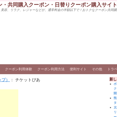
ン・共同購入クーポン・日替りクーポン購入サイ
、美容、リラク、レジャーなどが、通常料金の半額以下で！おトクなクーポン共同購
クーポン利用体験
クーポン利用方法
便利サイト
その他
トラ
新し
ップ）
： チケットぴあ
ボ
ク
開
熊
タ
太
リ
ー