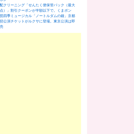
配クリーニング「せんたく便保管パック（最大
0点）」割引クーポンが半額以下で。くまポン
団四季ミュージカル「ノートルダムの鐘」京都
切公演チケットがルクサに登場。東京公演は即
売