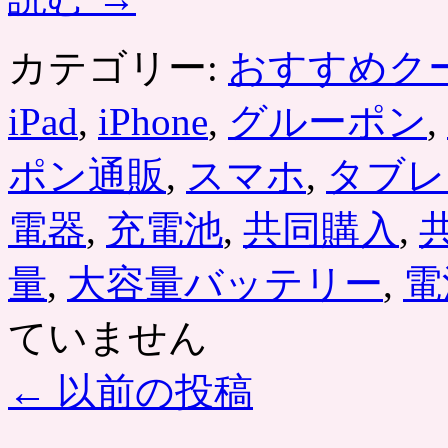
リ
ゴ
糖・
カテゴリー:
おすすめク
食
物
繊
iPad
,
iPhone
,
グルーポン
,
維。
グ
ポン通販
,
スマホ
,
タブレ
ル
ー
ポ
電器
,
充電池
,
共同購入
,
ン
で
量
,
大容量バッテリー
,
電
お
ト
ク
ていません
は
←
以前の投稿