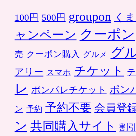
groupon
くま
500円
100円
クーポン
ャンペーン
グ
クーポン購入
売
グルメ
チケット
アリー
テ
スマホ
レ
ポン
ポンパレチケット
予約不要
会員登
ン
予約
ン
共同購入サイト
割