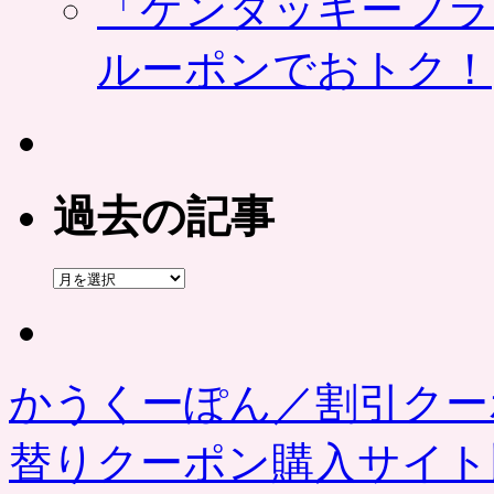
「ケンタッキーフラ
ルーポンでおトク！
過去の記事
過
去
の
記
事
かうくーぽん／割引クー
替りクーポン購入サイ