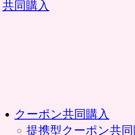
コ
ン
テ
ン
ツ
へ
ス
キ
ッ
プ
クーポン共同購入
提携型クーポン共同