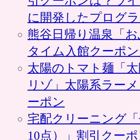
引クーポンは？ライ
に開発したプログラ
熊谷日帰り温泉「お
タイム入館クーポン
太陽のトマト麺「太
リゾ」太陽系ラーメ
ーポン
宅配クリーニング「
10点）」割引クー