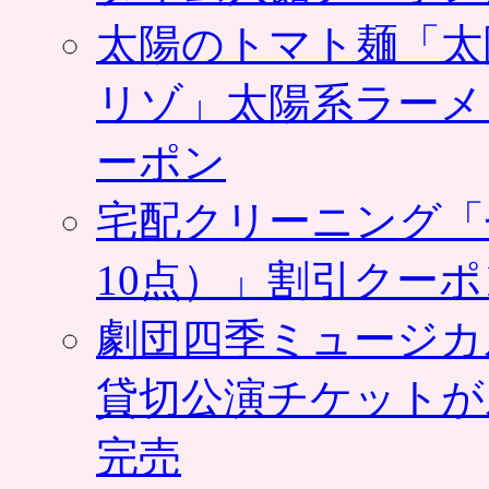
太陽のトマト麺「太
リゾ」太陽系ラーメ
ーポン
宅配クリーニング「
10点）」割引クー
劇団四季ミュージカ
貸切公演チケットが
完売