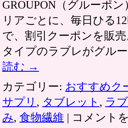
GROUPON（グルーポン） htt
リアごとに、毎日ひる12
で、割引クーポンを販売
タイプのラブレがグルー
読む
→
カテゴリー:
おすすめク
サプリ
,
タブレット
,
ラブ
タ
み
,
食物繊維
|
コメント
ブ
レ