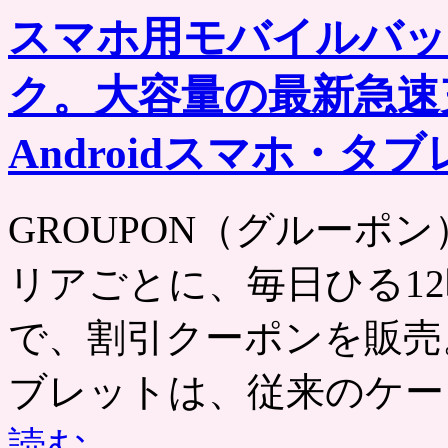
ッ
スマホ用モバイルバッ
ト
「ラ
ブ
ク。大容量の最新急速充電
レ」
植
物
Androidスマホ・
性
乳
酸
GROUPON（グルーポン） htt
菌、
水
無
リアごとに、毎日ひる12
し
で
OK。
で、割引クーポンを販売
ラ
ブ
ブレットは、従来のケー
レ
菌・
オ
読む
→