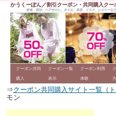
かうくーぽん／割引クーポン・共同購入クー
飲食、宿泊、ヘアサロン、ネイル、美容、リラク、レジャーな
クーポン共同
クーポン一覧
クーポン利用
購入
表示
体験
⇒
クーポン共同購入サイト一覧（
モン