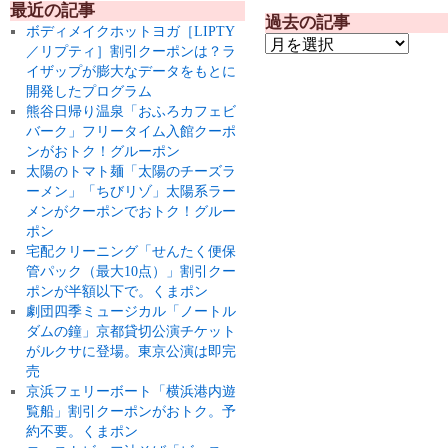
最近の記事
過去の記事
ボディメイクホットヨガ［LIPTY
／リプティ］割引クーポンは？ラ
イザップが膨大なデータをもとに
開発したプログラム
熊谷日帰り温泉「おふろカフェビ
バーク」フリータイム入館クーポ
ンがおトク！グルーポン
太陽のトマト麺「太陽のチーズラ
ーメン」「ちびリゾ」太陽系ラー
メンがクーポンでおトク！グルー
ポン
宅配クリーニング「せんたく便保
管パック（最大10点）」割引クー
ポンが半額以下で。くまポン
劇団四季ミュージカル「ノートル
ダムの鐘」京都貸切公演チケット
がルクサに登場。東京公演は即完
売
京浜フェリーボート「横浜港内遊
覧船」割引クーポンがおトク。予
約不要。くまポン