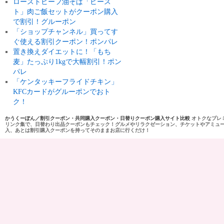
ローストビーフ油そば「ビース
ト」肉ご飯セットがクーポン購入
で割引！グルーポン
「ショップチャンネル」買ってす
ぐ使える割引クーポン！ポンパレ
置き換えダイエットに！「もち
麦」たっぷり1kgで大幅割引！ポン
パレ
「ケンタッキーフライドチキン」
KFCカードがグルーポンでおト
ク！
かうくーぽん／割引クーポン・共同購入クーポン・日替りクーポン購入サイト比較
オトクなプレ
リンク集で、日替わり出品クーポンもチェック！グルメやリラクゼーション、チケットやアミュ
入、あとは割引購入クーポンを持ってそのままお店に行くだけ！