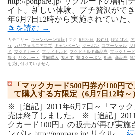
http://ponpare.jp/ リクルー
イト。新しい体験、プチ贅沢ができる
年6月7日12時から実施されていた
きを読む
→
カテゴリー:
キャンペーン情報
|
タグ:
6月28日
,
お釣り
,
ぽんぱれ
,
ア
う
,
カリフォルニアコブ
,
キャンペーン
,
クーポン
,
コマーシャル
,
ソ
ド
,
マクドカード
,
マクドナルド
,
マクドナルド商品券
,
マックカー
祭り
,
リクルート
,
共同購入
,
初めて
,
割引クーポン
,
動画
,
商品券
,
笑
を受け付けていません
「マックカード500円券が100円
て購入する方限定（6月7日12時～
※［追記］2011年6月7日～「マック
売は終了しました。 ※［追記］201
クカード100円」の販売が再び実施
ンパレ http://ponpare.jp/ リクル …