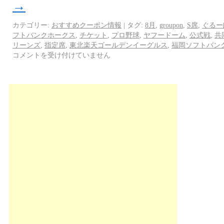
→
カテゴリー:
おすすめクーポン情報
|
タグ:
8月
,
groupon
,
S席
,
ぐるー
フトバンクホークス
,
チケット
,
プロ野球
,
ヤフードーム
,
公式戦
,
共
リーンズ
,
指定席
,
東北楽天ゴールデンイーグルス
,
福岡ソフトバン
コメントを受け付けていません