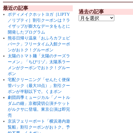
最近の記事
過去の記事
ボディメイクホットヨガ［LIPTY
／リプティ］割引クーポンは？ラ
イザップが膨大なデータをもとに
開発したプログラム
熊谷日帰り温泉「おふろカフェビ
バーク」フリータイム入館クーポ
ンがおトク！グルーポン
太陽のトマト麺「太陽のチーズラ
ーメン」「ちびリゾ」太陽系ラー
メンがクーポンでおトク！グルー
ポン
宅配クリーニング「せんたく便保
管パック（最大10点）」割引クー
ポンが半額以下で。くまポン
劇団四季ミュージカル「ノートル
ダムの鐘」京都貸切公演チケット
がルクサに登場。東京公演は即完
売
京浜フェリーボート「横浜港内遊
覧船」割引クーポンがおトク。予