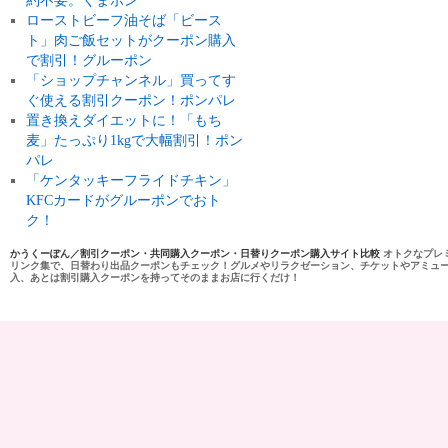
約不要。くまポン
ローストビーフ油そば「ビース
ト」肉ご飯セットがクーポン購入
で割引！グルーポン
「ショップチャンネル」買ってす
ぐ使える割引クーポン！ポンパレ
置き換えダイエットに！「もち
麦」たっぷり1kgで大幅割引！ポン
パレ
「ケンタッキーフライドチキン」
KFCカードがグルーポンでおト
ク！
かうくーぽん／割引クーポン・共同購入クーポン・日替りクーポン購入サイト比較
オトクなプレ
リンク集で、日替わり出品クーポンもチェック！グルメやリラクゼーション、チケットやアミュ
入、あとは割引購入クーポンを持ってそのままお店に行くだけ！