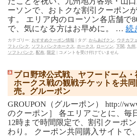
たことを祝い、九州地方各県・山口
ーソンで、おトクな割引クーポン
す。 エリア内のローソン各店舗で8
で、気になる方はお早めに。 …
続
カテゴリー:
おすすめクーポン情報
|
タグ:
からあげクン
,
ウチカフ
フトバンク
,
ソフトバンクホークス
,
ホークス
,
ローソン
,
下関
,
九州
ソフトバンク
,
配布
,
限定
|
コメントを受け付けていません
プロ野球公式戦、ヤフードーム・
ホークス戦の観戦チケットを共同
売。グルーポン
GROUPON（グルーポン） http://www.
のクーポン］ 各エリアごとに、毎日
12時まで時間限定で、割引クーポ
わり。 クーポン共同購入サイトで