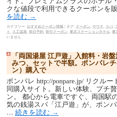
イト。プレミアムクラスのホテル
クな値段で利用できるクーポンを販
を読む
→
カテゴリー:
おすすめクーポン情報
|
タグ:
クーポン
,
サウナ
,
スパ
,
ト
,
人工温泉
,
前日予約
,
割引クーポン
,
東京ステーションホテル
,
東
いません
「両国湯屋 江戸遊」入館料・岩盤
みつ、セットで半額。ポンパレチ
ン）購入で
ポンパレ http://ponpare.jp/ 
同購入サイト。新しい体験、プチ
ン。 都心から電車ですぐ、両国駅
気の銭湯スパ「江戸遊」が、ポン
…
続きを読む
→