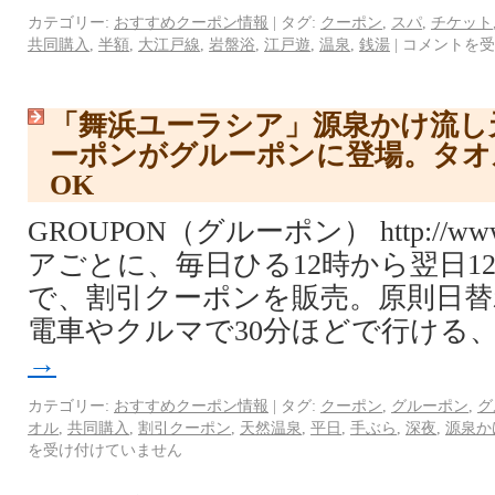
カテゴリー:
おすすめクーポン情報
|
タグ:
クーポン
,
スパ
,
チケット
共同購入
,
半額
,
大江戸線
,
岩盤浴
,
江戸遊
,
温泉
,
銭湯
|
コメントを受
「舞浜ユーラシア」源泉かけ流し
ーポンがグルーポンに登場。タオ
OK
GROUPON（グルーポン） http://www.
アごとに、毎日ひる12時から翌日1
で、割引クーポンを販売。原則日替
電車やクルマで30分ほどで行ける、
→
カテゴリー:
おすすめクーポン情報
|
タグ:
クーポン
,
グルーポン
,
グ
オル
,
共同購入
,
割引クーポン
,
天然温泉
,
平日
,
手ぶら
,
深夜
,
源泉か
を受け付けていません