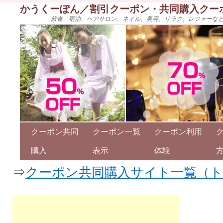
かうくーぽん／割引クーポン・共同購入クー
飲食、宿泊、ヘアサロン、ネイル、美容、リラク、レジャーな
クーポン共同
クーポン一覧
クーポン利用
購入
表示
体験
⇒
クーポン共同購入サイト一覧（