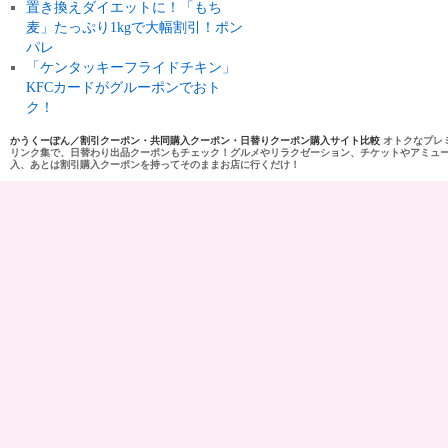
置き換えダイエットに！「もち
麦」たっぷり1kgで大幅割引！ポン
パレ
「ケンタッキーフライドチキン」
KFCカードがグルーポンでおト
ク！
かうくーぽん／割引クーポン・共同購入クーポン・日替りクーポン購入サイト比較
オトクなプレ
リンク集で、日替わり出品クーポンもチェック！グルメやリラクゼーション、チケットやアミュ
入、あとは割引購入クーポンを持ってそのままお店に行くだけ！