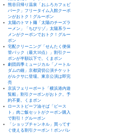
熊谷日帰り温泉「おふろカフェビ
バーク」フリータイム入館クーポ
ンがおトク！グルーポン
太陽のトマト麺「太陽のチーズラ
ーメン」「ちびリゾ」太陽系ラー
メンがクーポンでおトク！グルー
ポン
宅配クリーニング「せんたく便保
管パック（最大10点）」割引クー
ポンが半額以下で。くまポン
劇団四季ミュージカル「ノートル
ダムの鐘」京都貸切公演チケット
がルクサに登場。東京公演は即完
売
京浜フェリーボート「横浜港内遊
覧船」割引クーポンがおトク。予
約不要。くまポン
ローストビーフ油そば「ビース
ト」肉ご飯セットがクーポン購入
で割引！グルーポン
「ショップチャンネル」買ってす
ぐ使える割引クーポン！ポンパレ