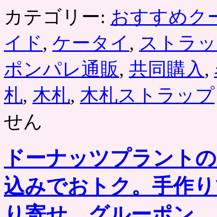
カテゴリー:
おすすめク
イド
,
ケータイ
,
ストラッ
ポンパレ通販
,
共同購入
,
札
,
木札
,
木札ストラップ
せん
ドーナッツプラントの
込みでおトク。手作り
り寄せ。グルーポン