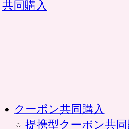
コ
ン
テ
ン
ツ
へ
ス
キ
ッ
プ
クーポン共同購入
提携型クーポン共同