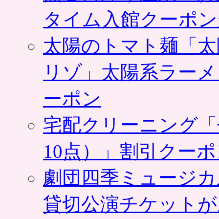
や
タイム入館クーポン
バ
ッ
グ
太陽のトマト麺「太
な
ど
リゾ」太陽系ラーメ
に
も。
グ
ーポン
ル
ー
宅配クリーニング「
ポ
ン
は
10点）」割引クー
劇団四季ミュージカ
貸切公演チケットが