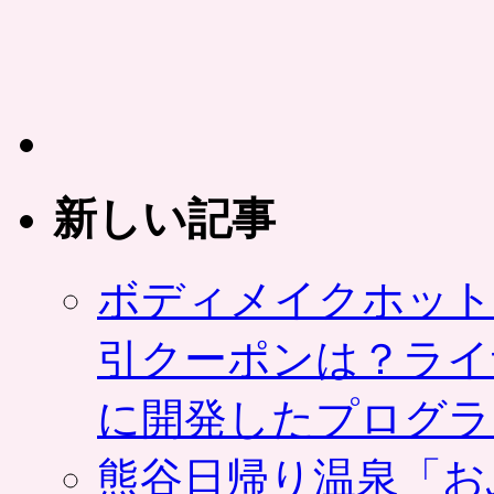
ッ
プ、
好
き
な
言
葉・
名
新しい記事
前
を
職
人
ボディメイクホット
が
彫
引クーポンは？ライ
る
手
作
に開発したプログラ
り。
ス
マ
熊谷日帰り温泉「お
ホ