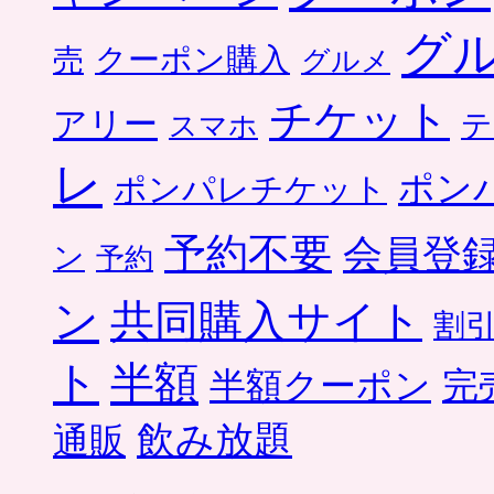
グ
クーポン購入
売
グルメ
チケット
アリー
テ
スマホ
レ
ポン
ポンパレチケット
予約不要
会員登
ン
予約
ン
共同購入サイト
割
ト
半額
半額クーポン
完
飲み放題
通販