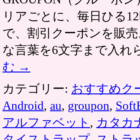
ド
ー
リアごとに、毎日ひる12
ナ
ッ
ツ
で、割引クーポンを販売
が
送
な言葉を6文字まで入れ
料
込
み
む
→
で
お
ト
カテゴリー:
おすすめク
ク。
手
作
Android
,
au
,
groupon
,
Soft
り
で
アルファベット
,
カタカ
3
つ
の
タイストラップ
,
ストラ
味