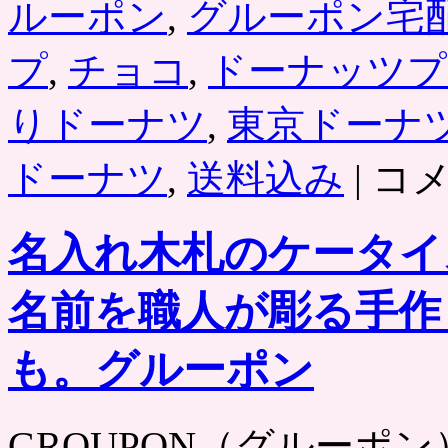
ルーポン
,
グルーポン宅
プ
,
チョコ
,
ドーナッツプ
りドーナツ
,
東京ドーナ
ド
ドーナツ
,
送料込み
|
コ
ー
ナ
ッ
名入れ木札のケータイ
ツ
プ
ラ
名前を職人が彫る手作
ン
ト
の
も。グルーポン
東
京
蒸
GROUPON（グルーポン） htt
し