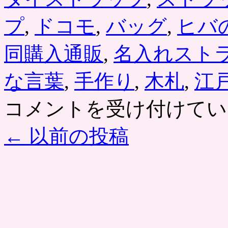
を
セ
プ
,
ドコモ
,
バッグ
,
ヒバ
ッ
ト
同購入通販
,
名入れスト
で
お
取
な言葉
,
手作り
,
木札
,
江
り
寄
名
コメントを受け付けてい
せ。
入
グ
れ
ル
←
以前の投稿
木
ー
札
ポ
の
ン
ケ
は
ー
タ
イ
ス
ト
ラ