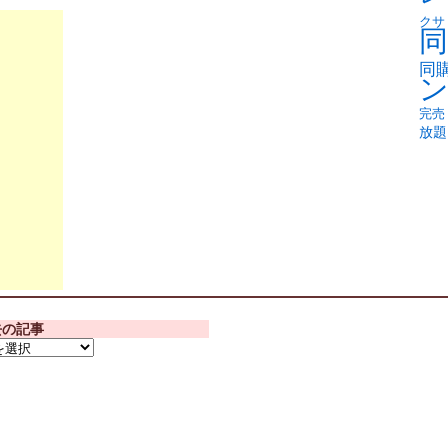
クサ
同
同
完売
放題
去の記事