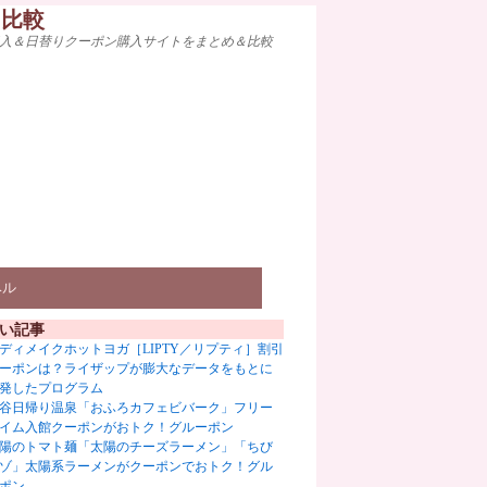
ト比較
入＆日替りクーポン購入サイトをまとめ＆比較
ベル
い記事
ディメイクホットヨガ［LIPTY／リプティ］割引
ーポンは？ライザップが膨大なデータをもとに
発したプログラム
谷日帰り温泉「おふろカフェビバーク」フリー
イム入館クーポンがおトク！グルーポン
陽のトマト麺「太陽のチーズラーメン」「ちび
ゾ」太陽系ラーメンがクーポンでおトク！グル
ポン