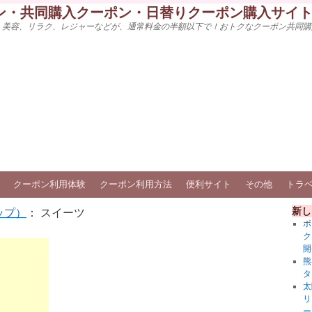
ン・共同購入クーポン・日替りクーポン購入サイ
、美容、リラク、レジャーなどが、通常料金の半額以下で！おトクなクーポン共同購
クーポン利用体験
クーポン利用方法
便利サイト
その他
トラ
新し
ップ）
： スイーツ
ボ
ク
開
熊
タ
太
リ
ー