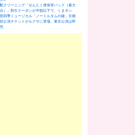
配クリーニング「せんたく便保管パック（最大
0点）」割引クーポンが半額以下で。くまポン
団四季ミュージカル「ノートルダムの鐘」京都
切公演チケットがルクサに登場。東京公演は即
売