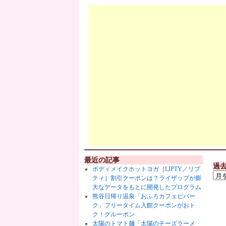
最近の記事
過
ボディメイクホットヨガ［LIPTY／リプ
ティ］割引クーポンは？ライザップが膨
大なデータをもとに開発したプログラム
熊谷日帰り温泉「おふろカフェビバー
ク」フリータイム入館クーポンがおト
ク！グルーポン
太陽のトマト麺「太陽のチーズラーメ