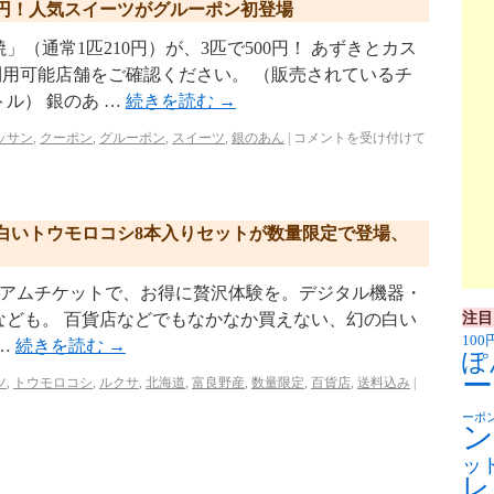
0円！人気スイーツがグルーポン初登場
（通常1匹210円）が、3匹で500円！ あずきとカス
利用可能店舗をご確認ください。 （販売されているチ
ル） 銀のあ …
続きを読む
→
ッサン
,
クーポン
,
グルーポン
,
スイーツ
,
銀のあん
|
コメントを受け付けて
白いトウモロコシ8本入りセットが数量限定で登場、
.jp/ プレミアムチケットで、お得に贅沢体験を。デジタル機器・
注目
なども。 百貨店などでもなかなか買えない、幻の白い
100
…
続きを読む
→
ぽ
ー
ツ
,
トウモロコシ
,
ルクサ
,
北海道
,
富良野産
,
数量限定
,
百貨店
,
送料込み
|
ーポ
ン
ッ
レ