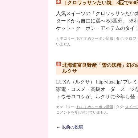
［クロワッサンたい焼］3匹で50
人気スイーツの「クロワッサンたい焼」
タードから自由に選べる3匹分。 ※
ケット・クーポン・アイテムのタイト
カテゴリー:
おすすめクーポン情報
|
タグ:
クロワ
いません
北海道富良野産「雪の妖精」幻の
ルクサ
LUXA（ルクサ） http://luxa
家電・コスメ・高級オーダースーツ
トウモロコシが、ルクサに今年も登 
カテゴリー:
おすすめクーポン情報
|
タグ:
スイー
コメントを受け付けていません
←
以前の投稿