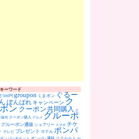
キーワード
ぐるー
groupon
くまポン
円
500円
ク
ん
ぽんぱれ
キャンペーン
ポン
クーポン共同購入
ク
グルーポ
クーポン購入
ン販売
グルメ
チケ
グルーポン通販
シェアリー
スマホ
ポンパ
ト
プレゼント
ホテル
テレビ
ポンパレ通販
リクルート
ル
ポンパレチケット