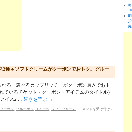
宅
1
劇
貸
完
ス2種＋ソフトクリームがクーポンでおトク。グルー
られる「選べるカップリッチ」がクーポン購入でおト
売されているチケット・クーポン・アイテムのタイトル）
】アイス2 …
続きを読む
→
クーポン
,
グルーポン
,
スイーツ
,
ソフトクリーム
|
コメントを受け付けて