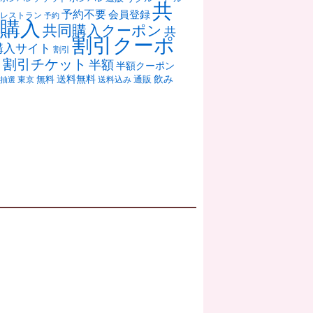
共
予約不要
会員登録
レストラン
予約
購入
共同購入クーポン
共
割引クーポ
購入サイト
割引
ン
割引チケット
半額
半額クーポン
送料無料
飲み
通販
東京
無料
抽選
送料込み