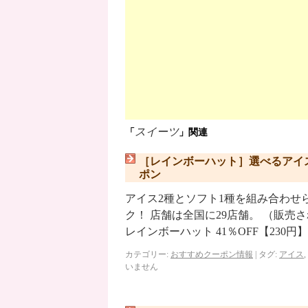
スイーツ
「
」関連
［レインボーハット］選べるアイ
ポン
アイス2種とソフト1種を組み合わせ
ク！ 店舗は全国に29店舗。 （販
レインボーハット 41％OFF【230円
カテゴリー:
おすすめクーポン情報
|
タグ:
アイス
,
いません