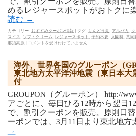
で、割引クーポンを販売。原則日替
めるレジャースポットがおトクに楽
読む
→
カテゴリー:
おすすめクーポン情報
|
タグ:
りんどう湖
,
アルパカ
,
ク
スイス
,
ソフトクリーム
,
レジャースポット
,
予約不要
,
入園料
,
共同
那須高原
|
コメントを受け付けていません
海外、世界各国のグルーポン（GR
東北地方太平洋沖地震（東日本大
付
GROUPON（グルーポン） http://www.
アごとに、毎日ひる12時から翌日1
で、割引クーポンを販売。原則日替
ーポンでは、3月11日より東北地方
→