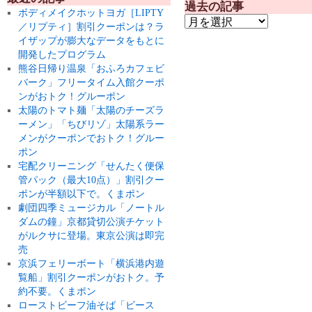
過去の記事
ボディメイクホットヨガ［LIPTY
／リプティ］割引クーポンは？ラ
イザップが膨大なデータをもとに
開発したプログラム
熊谷日帰り温泉「おふろカフェビ
バーク」フリータイム入館クーポ
ンがおトク！グルーポン
太陽のトマト麺「太陽のチーズラ
ーメン」「ちびリゾ」太陽系ラー
メンがクーポンでおトク！グルー
ポン
宅配クリーニング「せんたく便保
管パック（最大10点）」割引クー
ポンが半額以下で。くまポン
劇団四季ミュージカル「ノートル
ダムの鐘」京都貸切公演チケット
がルクサに登場。東京公演は即完
売
京浜フェリーボート「横浜港内遊
覧船」割引クーポンがおトク。予
約不要。くまポン
ローストビーフ油そば「ビース