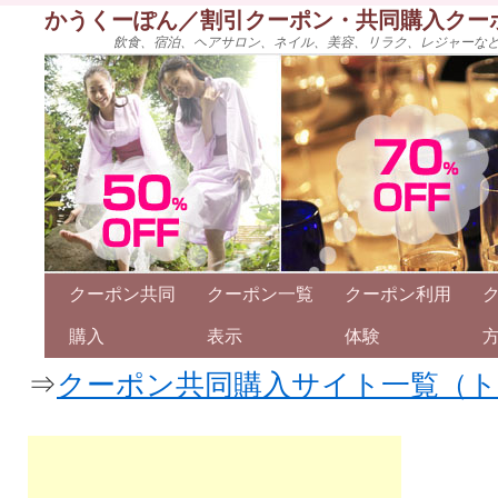
かうくーぽん／割引クーポン・共同購入クー
飲食、宿泊、ヘアサロン、ネイル、美容、リラク、レジャーな
クーポン共同
クーポン一覧
クーポン利用
購入
表示
体験
⇒
クーポン共同購入サイト一覧（