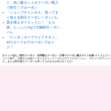
ト」肉ご飯セットがクーポン購入
で割引！グルーポン
「ショップチャンネル」買ってす
ぐ使える割引クーポン！ポンパレ
置き換えダイエットに！「もち
麦」たっぷり1kgで大幅割引！ポン
パレ
「ケンタッキーフライドチキン」
KFCカードがグルーポンでおト
ク！
かうくーぽん／割引クーポン・共同購入クーポン・日替りクーポン購入サイト比較
オトクなプレ
リンク集で、日替わり出品クーポンもチェック！グルメやリラクゼーション、チケットやアミュ
入、あとは割引購入クーポンを持ってそのままお店に行くだけ！