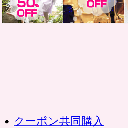
コ
ン
テ
ン
ツ
へ
ス
キ
ッ
プ
クーポン共同購入