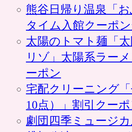
熊谷日帰り温泉「お
タイム入館クーポン
太陽のトマト麺「太
リゾ」太陽系ラーメ
ーポン
宅配クリーニング「
10点）」割引クー
劇団四季ミュージカ