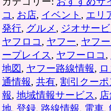
カテゴリー:
おすすめサ
コ
,
お店
,
イベント
,
エリ
発行
,
グルメ
,
ジオサービ
ヤフロコ
,
ヤフー
,
ヤフー
ープレイス
,
ヤフーロコ
,
地図
,
ヤフー路線情報
,
ロ
通情報
,
共有
,
割引クーポ
報
,
地域情報サービス
,
店
地
,
登録
,
路線情報
,
電車
,