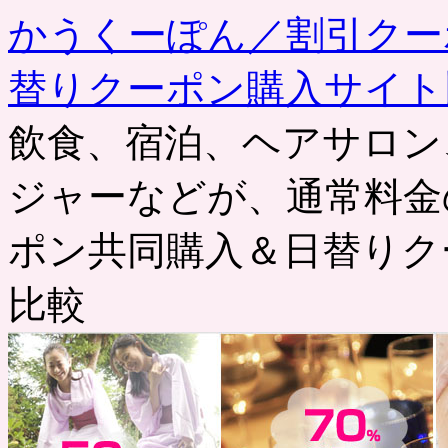
かうくーぽん／割引クー
替りクーポン購入サイト
飲食、宿泊、ヘアサロン
ジャーなどが、通常料金
ポン共同購入＆日替りク
比較