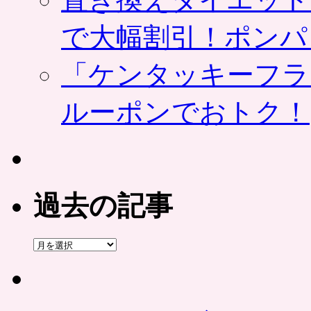
で大幅割引！ポンパ
「ケンタッキーフラ
ルーポンでおトク！
過去の記事
過
去
の
記
事