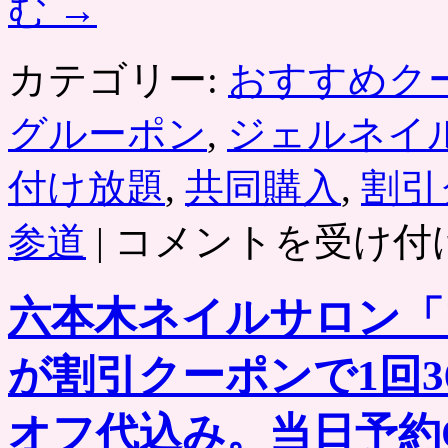
む
→
カテゴリー:
おすすめク
グルーポン
,
ジェルネイ
付け放題
,
共同購入
,
割引
南
参道
|
コメントを受け付
青
山・
表
六本木ネイルサロン「
参
道
の
が割引クーポンで1回3
ネ
イ
ル
オフ代込み。当日予約
サ