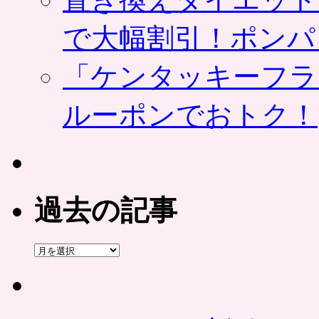
で大幅割引！ポンパ
「ケンタッキーフラ
ルーポンでおトク！
過去の記事
過
去
の
記
事