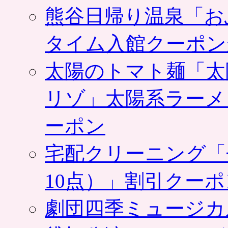
熊谷日帰り温泉「お
タイム入館クーポン
太陽のトマト麺「太
リゾ」太陽系ラーメ
ーポン
宅配クリーニング「
10点）」割引クー
劇団四季ミュージカ