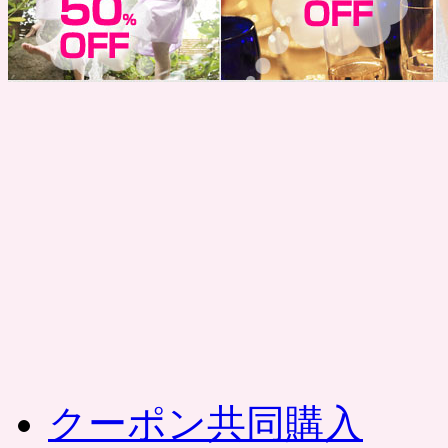
コ
ン
テ
ン
ツ
へ
ス
キ
ッ
プ
クーポン共同購入