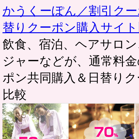
かうくーぽん／割引クー
替りクーポン購入サイト
飲食、宿泊、ヘアサロン
ジャーなどが、通常料金
ポン共同購入＆日替りク
比較