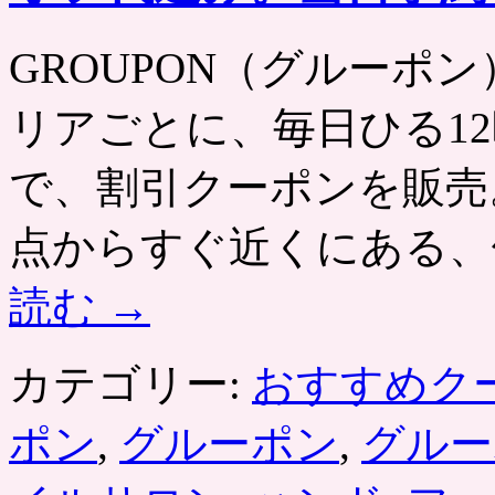
ロ
ン、
GROUPON（グルーポン） htt
ジ
ェ
ル
リアごとに、毎日ひる12
ネ
イ
ル
で、割引クーポンを販売
＋
オ
点からすぐ近くにある、
フ、
ア
ー
読む
→
ト
付
け
カテゴリー:
おすすめク
放
題
が
ポン
,
グルーポン
,
グルー
ク
ー
ポ