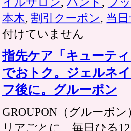
イルサロン
,
ハンド
,
フッ
ン
で
本木
,
割引クーポン
,
当日
お
ト
付けていません
ク。
グ
ル
ー
指先ケア「キューティ
ポ
ン
は
でおトク。ジェルネイ
フ後に。グルーポン
GROUPON（グルーポン） htt
リアごとに、毎日ひる12