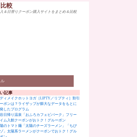
ト比較
入＆日替りクーポン購入サイトをまとめ＆比較
ベル
い記事
ディメイクホットヨガ［LIPTY／リプティ］割引
ーポンは？ライザップが膨大なデータをもとに
発したプログラム
谷日帰り温泉「おふろカフェビバーク」フリー
イム入館クーポンがおトク！グルーポン
陽のトマト麺「太陽のチーズラーメン」「ちび
ゾ」太陽系ラーメンがクーポンでおトク！グル
ポン