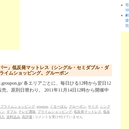
宅
1
劇
貸
完
パー」低反発マットレス（シングル・セミダブル・ダ
プライムショッピング。グルーポン
w.groupon.jp/ 各エリアごとに、毎日ひる12時から翌日12
原則日替わり。 2011年11月14日12時から開催中
Jプライムショッピング
,
groupon
,
ぐるーぽん
,
グルーポン
,
サイズ
,
シング
ョン
,
ダブル
,
テレビ通販
,
プライムショッピング
,
低反発マットレス
,
低反
購入
,
送料込み
,
高評価
|
コメントを受け付けていません