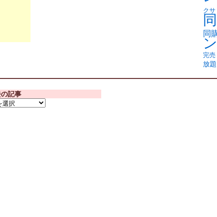
クサ
同
同
完売
放題
去の記事