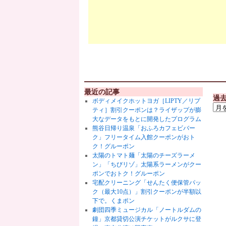
最近の記事
過
ボディメイクホットヨガ［LIPTY／リプ
ティ］割引クーポンは？ライザップが膨
大なデータをもとに開発したプログラム
熊谷日帰り温泉「おふろカフェビバー
ク」フリータイム入館クーポンがおト
ク！グルーポン
太陽のトマト麺「太陽のチーズラーメ
ン」「ちびリゾ」太陽系ラーメンがクー
ポンでおトク！グルーポン
宅配クリーニング「せんたく便保管パッ
ク（最大10点）」割引クーポンが半額以
下で。くまポン
劇団四季ミュージカル「ノートルダムの
鐘」京都貸切公演チケットがルクサに登