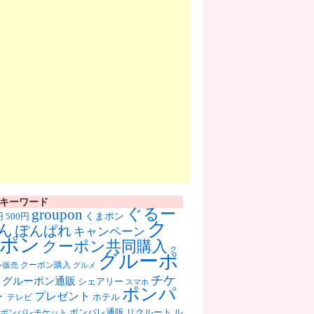
キーワード
ぐるー
groupon
くまポン
円
500円
ク
ん
ぽんぱれ
キャンペーン
ポン
クーポン共同購入
ク
グルーポ
クーポン購入
ン販売
グルメ
チケ
グルーポン通販
シェアリー
スマホ
ポンパ
ト
プレゼント
ホテル
テレビ
ポンパレ通販
リクルート
ル
ポンパレチケット