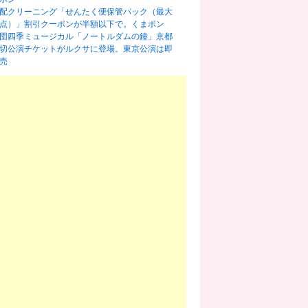
配クリーニング「せんたく便保管パック（最大
0点）」割引クーポンが半額以下で。くまポン
団四季ミュージカル「ノートルダムの鐘」京都
切公演チケットがルクサに登場。東京公演は即
売