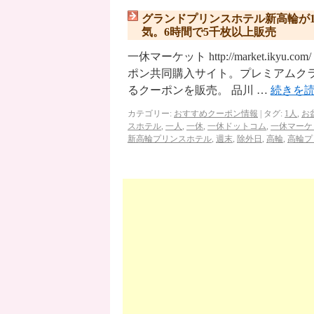
グランドプリンスホテル新高輪が1
気。6時間で5千枚以上販売
一休マーケット http://market.i
ポン共同購入サイト。プレミアムク
るクーポンを販売。 品川 …
続きを
カテゴリー:
おすすめクーポン情報
|
タグ:
1人
,
お
スホテル
,
一人
,
一休
,
一休ドットコム
,
一休マーケ
新高輪プリンスホテル
,
週末
,
除外日
,
高輪
,
高輪プ