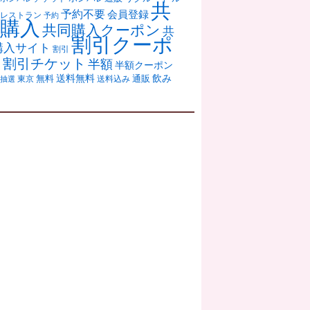
共
予約不要
会員登録
レストラン
予約
購入
共同購入クーポン
共
割引クーポ
購入サイト
割引
ン
割引チケット
半額
半額クーポン
送料無料
飲み
通販
東京
無料
抽選
送料込み