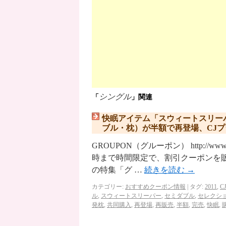
シングル
「
」関連
快眠アイテム「スウィートスリー
ブル・枕）が半額で再登場、CJ
GROUPON（グルーポン） http://ww
時まで時間限定で、割引クーポンを販売。
の特集「グ …
続きを読む
→
カテゴリー:
おすすめクーポン情報
|
タグ:
2011
,
C
ル
,
スウィートスリーパー
,
セミダブル
,
セレクシ
発枕
,
共同購入
,
再登場
,
再販売
,
半額
,
完売
,
快眠
,