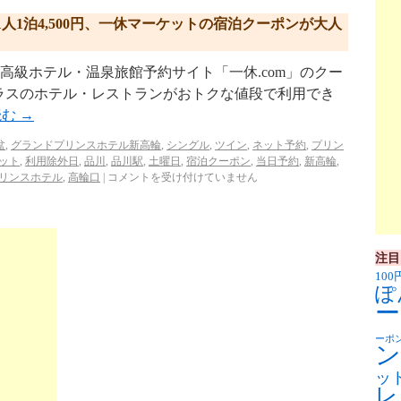
人1泊4,500円、一休マーケットの宿泊クーポンが大人
kyu.com/ 高級ホテル・温泉旅館予約サイト「一休.com」のクー
ラスのホテル・レストランがおトクな値段で利用でき
読む
→
盆
,
グランドプリンスホテル新高輪
,
シングル
,
ツイン
,
ネット予約
,
プリン
ット
,
利用除外日
,
品川
,
品川駅
,
土曜日
,
宿泊クーポン
,
当日予約
,
新高輪
,
リンスホテル
,
高輪口
|
コメントを受け付けていません
注目
100
ぽ
ー
ーポ
ン
ッ
レ