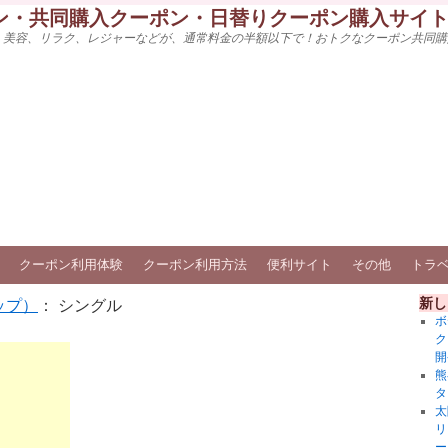
ン・共同購入クーポン・日替りクーポン購入サイ
、美容、リラク、レジャーなどが、通常料金の半額以下で！おトクなクーポン共同購
クーポン利用体験
クーポン利用方法
便利サイト
その他
トラ
新し
ップ）
： シングル
ボ
ク
開
熊
タ
太
リ
ー