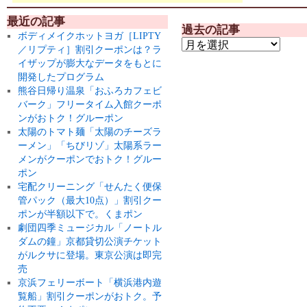
最近の記事
過去の記事
ボディメイクホットヨガ［LIPTY
／リプティ］割引クーポンは？ラ
イザップが膨大なデータをもとに
開発したプログラム
熊谷日帰り温泉「おふろカフェビ
バーク」フリータイム入館クーポ
ンがおトク！グルーポン
太陽のトマト麺「太陽のチーズラ
ーメン」「ちびリゾ」太陽系ラー
メンがクーポンでおトク！グルー
ポン
宅配クリーニング「せんたく便保
管パック（最大10点）」割引クー
ポンが半額以下で。くまポン
劇団四季ミュージカル「ノートル
ダムの鐘」京都貸切公演チケット
がルクサに登場。東京公演は即完
売
京浜フェリーボート「横浜港内遊
覧船」割引クーポンがおトク。予