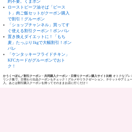
約不要。くまポン
ローストビーフ油そば「ビース
ト」肉ご飯セットがクーポン購入
で割引！グルーポン
「ショップチャンネル」買ってす
ぐ使える割引クーポン！ポンパレ
置き換えダイエットに！「もち
麦」たっぷり1kgで大幅割引！ポン
パレ
「ケンタッキーフライドチキン」
KFCカードがグルーポンでおト
ク！
かうくーぽん／割引クーポン・共同購入クーポン・日替りクーポン購入サイト比較
オトクなプレ
リンク集で、日替わり出品クーポンもチェック！グルメやリラクゼーション、チケットやアミュ
入、あとは割引購入クーポンを持ってそのままお店に行くだけ！