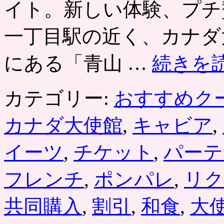
イト。新しい体験、プチ
ラ
ン
一丁目駅の近く、カナダ
ル
イ
ー
にある「青山 …
続きを
ド」
和
牛
カテゴリー:
おすすめク
サ
ー
ロ
カナダ大使館
,
キャビア
,
イ
ン・
イーツ
,
チケット
,
パーテ
フ
ォ
ア
フレンチ
,
ポンパレ
,
リク
グ
ラ
な
共同購入
,
割引
,
和食
,
大
ど
を