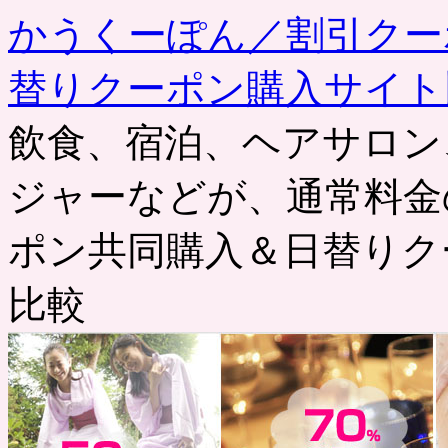
かうくーぽん／割引クー
替りクーポン購入サイト
飲食、宿泊、ヘアサロン
ジャーなどが、通常料金
ポン共同購入＆日替りク
比較