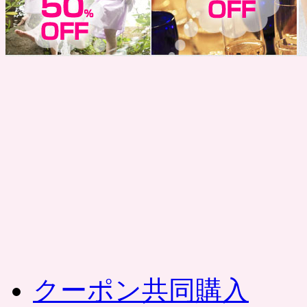
コ
ン
テ
ン
ツ
へ
ス
キ
ッ
プ
クーポン共同購入