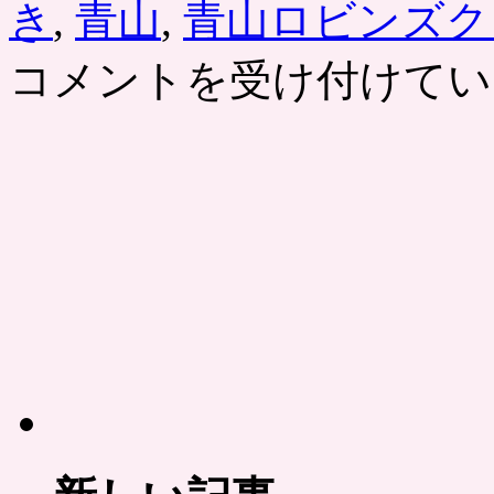
き
,
青山
,
青山ロビンズク
含
む
フ
コメントを受け付けてい
レ
ン
チ
フ
ル
コ
ー
ス
が
半
額
で。
ポ
ン
パ
レ
は