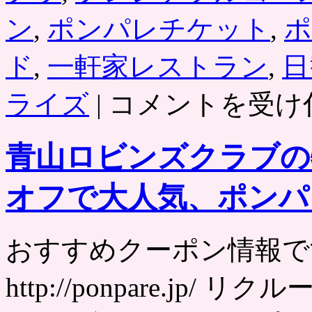
ン
,
ポンパレチケット
,
ポ
ド
,
一軒家レストラン
,
日
東
ライズ
|
コメントを受け
京・
国
立
青山ロビンズクラブの
の
一
軒
オフで大人気、ポンパ
家
レ
ス
ト
おすすめクーポン情報で
ラ
ン
http://ponpare.j
「レ
ス
ト