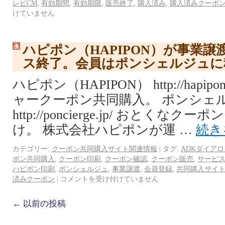
レビCM
,
有効期間
,
有効期限
,
販売終了
,
購入済み
,
購入済みクーポ
けていません
ハピポン（HAPIPON）が事業
ス終了。会員はポンシェルジュに
ハピポン（HAPIPON） http://hapi
ャークーポン共同購入。 ポンシェ
http://poncierge.jp/ おとく
け。 株式会社ハピポンが運 …
続き
カテゴリー:
クーポン共同購入サイト関連情報
|
タグ:
ADKダイアロ
ポン共同購入
,
クーポン印刷
,
クーポン確認
,
クーポン販売
,
サービ
ハピポン印刷
,
ポンシェルジュ
,
事業譲渡
,
会員登録
,
共同購入サイ
済みクーポン
|
コメントを受け付けていません
←
以前の投稿