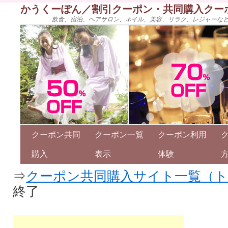
かうくーぽん／割引クーポン・共同購入クー
飲食、宿泊、ヘアサロン、ネイル、美容、リラク、レジャーな
クーポン共同
クーポン一覧
クーポン利用
購入
表示
体験
⇒
クーポン共同購入サイト一覧（
終了