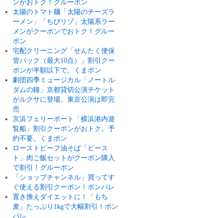
ンがおトク！グルーポン
太陽のトマト麺「太陽のチーズラ
ーメン」「ちびリゾ」太陽系ラー
メンがクーポンでおトク！グルー
ポン
宅配クリーニング「せんたく便保
管パック（最大10点）」割引クー
ポンが半額以下で。くまポン
劇団四季ミュージカル「ノートル
ダムの鐘」京都貸切公演チケット
がルクサに登場。東京公演は即完
売
京浜フェリーボート「横浜港内遊
覧船」割引クーポンがおトク。予
約不要。くまポン
ローストビーフ油そば「ビース
ト」肉ご飯セットがクーポン購入
で割引！グルーポン
「ショップチャンネル」買ってす
ぐ使える割引クーポン！ポンパレ
置き換えダイエットに！「もち
麦」たっぷり1kgで大幅割引！ポン
パレ