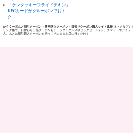
「ケンタッキーフライドチキン」
KFCカードがグルーポンでおト
ク！
かうくーぽん／割引クーポン・共同購入クーポン・日替りクーポン購入サイト比較
オトクなプレ
リンク集で、日替わり出品クーポンもチェック！グルメやリラクゼーション、チケットやアミュ
入、あとは割引購入クーポンを持ってそのままお店に行くだけ！