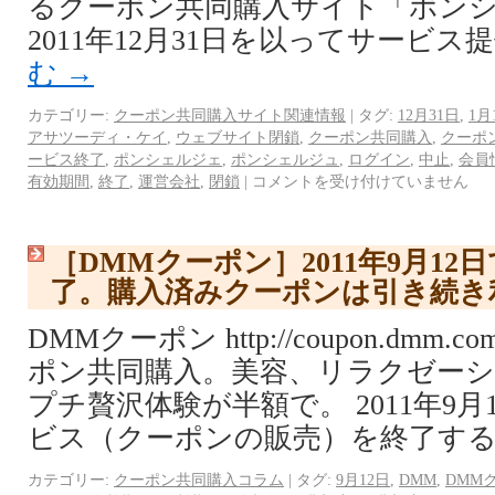
るクーポン共同購入サイト「ポン
2011年12月31日を以ってサービス
む
→
カテゴリー:
クーポン共同購入サイト関連情報
|
タグ:
12月31日
,
1月
アサツーディ・ケイ
,
ウェブサイト閉鎖
,
クーポン共同購入
,
クーポ
ービス終了
,
ポンシェルジェ
,
ポンシェルジュ
,
ログイン
,
中止
,
会員
有効期間
,
終了
,
運営会社
,
閉鎖
|
コメントを受け付けていません
［DMMクーポン］2011年9月1
了。購入済みクーポンは引き続き
DMMクーポン http://coupon.dmm.c
ポン共同購入。美容、リラクゼー
プチ贅沢体験が半額で。 2011年9
ビス（クーポンの販売）を終了する
カテゴリー:
クーポン共同購入コラム
|
タグ:
9月12日
,
DMM
,
DMM