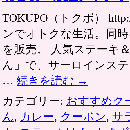
食
べ
TOKUPO（トクポ） http:
放
題
（時
ンでオトクな生活。同時
間
無
制
を販売。 人気ステーキ
限）
付
ん」で、サーロインステ
き
ラ
ン
…
続きを読む
→
プ
ス
テ
カテゴリー:
おすすめク
ー
キ
が
ん
,
カレー
,
クーポン
,
サ
ク
ー
ポ