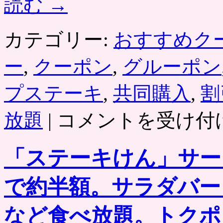
読む
→
カテゴリー:
おすすめク
ー
,
クーポン
,
グルーポン
プステーキ
,
共同購入
,
割
「ス
放題
|
コメントを受け付
テ
ー
キ
「ステーキけん」サー
け
ん」
サ
で約半額。サラダバー
ラ
ダ
バ
など食べ放題。トクポ
ー