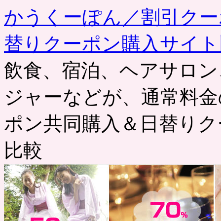
かうくーぽん／割引クー
替りクーポン購入サイト
飲食、宿泊、ヘアサロン
ジャーなどが、通常料金
ポン共同購入＆日替りク
比較