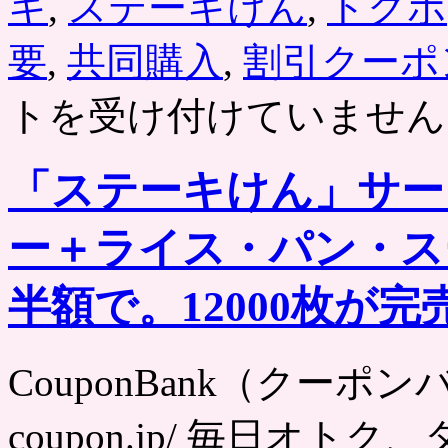
キ
,
ステーキけん
,
トクポ
ン
購
要
,
共同購入
,
割引クーポ
入
で
トを受け付けていません
お
ト
ク。
グ
「ステーキけん」サー
ル
ー
ポ
ー＋ライス・パン・ス
ン
は
半額で。12000枚が
CouponBank（クーポンバンク
coupon.jp/ 毎日オ