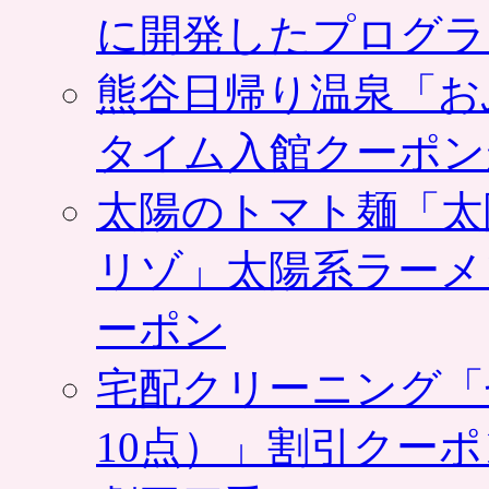
に開発したプログラ
熊谷日帰り温泉「お
タイム入館クーポン
太陽のトマト麺「太
リゾ」太陽系ラーメ
ーポン
宅配クリーニング「
10点）」割引クー