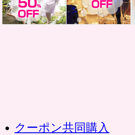
コ
ン
テ
ン
ツ
へ
ス
キ
ッ
プ
クーポン共同購入