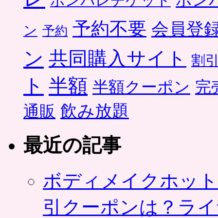
ポン
ポンパレチケット
予約不要
会員登
ン
予約
ン
共同購入サイト
割
ト
半額
半額クーポン
完
飲み放題
通販
最近の記事
ボディメイクホット
引クーポンは？ライ