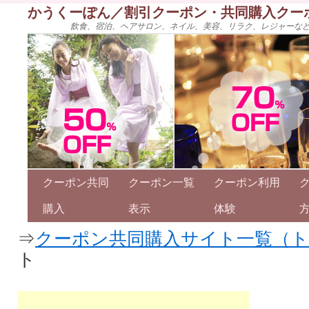
かうくーぽん／割引クーポン・共同購入クー
飲食、宿泊、ヘアサロン、ネイル、美容、リラク、レジャーな
クーポン共同
クーポン一覧
クーポン利用
購入
表示
体験
⇒
クーポン共同購入サイト一覧（
ト