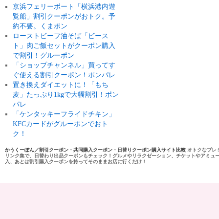
京浜フェリーボート「横浜港内遊
覧船」割引クーポンがおトク。予
約不要。くまポン
ローストビーフ油そば「ビース
ト」肉ご飯セットがクーポン購入
で割引！グルーポン
「ショップチャンネル」買ってす
ぐ使える割引クーポン！ポンパレ
置き換えダイエットに！「もち
麦」たっぷり1kgで大幅割引！ポン
パレ
「ケンタッキーフライドチキン」
KFCカードがグルーポンでおト
ク！
かうくーぽん／割引クーポン・共同購入クーポン・日替りクーポン購入サイト比較
オトクなプレ
リンク集で、日替わり出品クーポンもチェック！グルメやリラクゼーション、チケットやアミュ
入、あとは割引購入クーポンを持ってそのままお店に行くだけ！