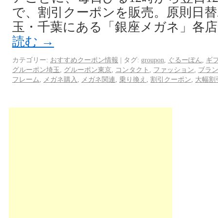
で、割引クーポンを販売。原則日替
玉・千葉にある「銀座メガネ」各店
読む
→
カテゴリー:
おすすめクーポン情報
|
タグ:
groupon
,
ぐるーぽん
,
ギ
グルーポン埼玉
,
グルーポン東京
,
コンタクト
,
ファッション
,
ブラ
フレーム
,
メガネ購入
,
メガネ関連
,
乗り換え
,
割引クーポン
,
大幅割