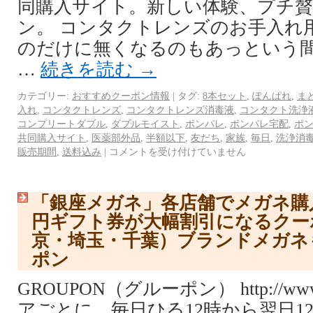
同購入サイト。新しい体験、プチ
ン。 コンタクトレンズのお手入れ
のだけに無くなるのもあっという間
…
続きを読む
→
カテゴリー:
おすすめクーポン情報
|
タグ:
8本セット
,
ぽんぱれ
,
ま
入れ
,
コンタクトレンズ
,
コンタクトレンズ消毒液
,
コンタクト洗浄
コンプリートダブル
,
ダブルモイスト
,
ポンパレ
,
ポンパレ宅配
,
ポ
共同購入サイト
,
医薬部外品
,
半額以下
,
友だち
,
家族
,
毎日
,
洗浄消
販売期間
,
送料込み
|
コメントを受け付けていません
「銀座メガネ」各店舗でメガネ購入
円ギフト券が大幅割引になるクー
京・埼玉・千葉）ブランドメガネ
ポン
GROUPON（グルーポン） http://www.
アごとに、毎日ひる12時から翌日1