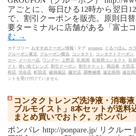
GROUPON（グルーポン） http://www.
アごとに、毎日ひる12時から翌日1
で、割引クーポンを販売。原則日替
要ターミナルに店舗がある「富士コ
む
→
カテゴリー:
おすすめクーポン情報
|
タグ:
groupon
,
ぐるーぽん
,
カ
グルーポン東京
,
グルーポン横浜
,
コンタクト
,
コンタクトクーポン
カー
,
メーカー品
,
ワンデー
,
上野店
,
乱視用
,
乱視用コンタクト
,
乱
クト
,
使い捨てレンズ
,
割引クーポン
,
割引チケット
,
商品券
,
大宮店
和店
,
渋谷店
,
町田店
,
破損保証
,
藤沢店
,
調整補償
,
遠近両用
,
遠近両
ントを受け付けていません
コンタクトレンズ洗浄液・消毒液
ブルモイスト」8本セットが送料
まとめ買いでおトク。ポンパレ
ポンパレ http://ponpare.jp/ 