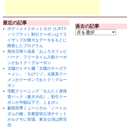
最近の記事
過去の記事
ボディメイクホットヨガ［LIPTY
／リプティ］割引クーポンは？ラ
イザップが膨大なデータをもとに
開発したプログラム
熊谷日帰り温泉「おふろカフェビ
バーク」フリータイム入館クーポ
ンがおトク！グルーポン
太陽のトマト麺「太陽のチーズラ
ーメン」「ちびリゾ」太陽系ラー
メンがクーポンでおトク！グルー
ポン
宅配クリーニング「せんたく便保
管パック（最大10点）」割引クー
ポンが半額以下で。くまポン
劇団四季ミュージカル「ノートル
ダムの鐘」京都貸切公演チケット
がルクサに登場。東京公演は即完
売