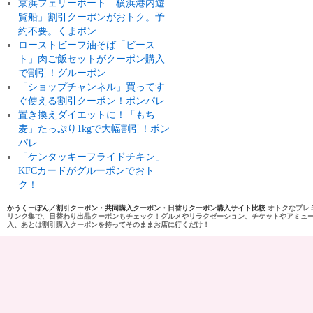
京浜フェリーボート「横浜港内遊
覧船」割引クーポンがおトク。予
約不要。くまポン
ローストビーフ油そば「ビース
ト」肉ご飯セットがクーポン購入
で割引！グルーポン
「ショップチャンネル」買ってす
ぐ使える割引クーポン！ポンパレ
置き換えダイエットに！「もち
麦」たっぷり1kgで大幅割引！ポン
パレ
「ケンタッキーフライドチキン」
KFCカードがグルーポンでおト
ク！
かうくーぽん／割引クーポン・共同購入クーポン・日替りクーポン購入サイト比較
オトクなプレ
リンク集で、日替わり出品クーポンもチェック！グルメやリラクゼーション、チケットやアミュ
入、あとは割引購入クーポンを持ってそのままお店に行くだけ！