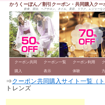
かうくーぽん／割引クーポン・共同購入クー
飲食、宿泊、ヘアサロン、ネイル、美容、リラク、レジャーな
クーポン共同
クーポン一覧
クーポン利用
購入
表示
体験
⇒
クーポン共同購入サイト一覧（
トレンズ