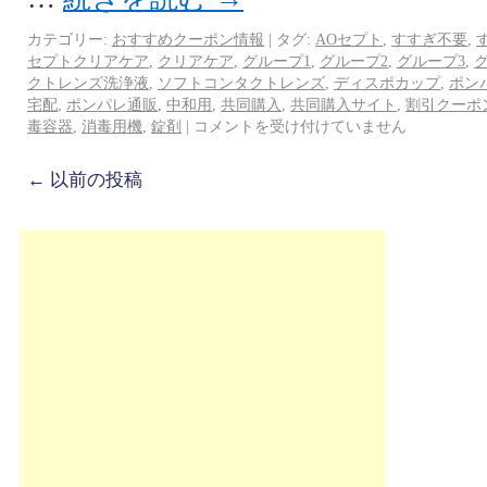
カテゴリー:
おすすめクーポン情報
|
タグ:
AOセプト
,
すすぎ不要
,
セプトクリアケア
,
クリアケア
,
グループ1
,
グループ2
,
グループ3
,
クトレンズ洗浄液
,
ソフトコンタクトレンズ
,
ディスポカップ
,
ポン
宅配
,
ポンパレ通販
,
中和用
,
共同購入
,
共同購入サイト
,
割引クーポ
毒容器
,
消毒用機
,
錠剤
|
コメントを受け付けていません
←
以前の投稿