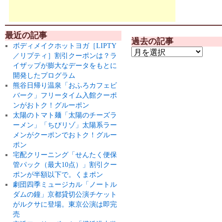
最近の記事
過去の記事
ボディメイクホットヨガ［LIPTY
／リプティ］割引クーポンは？ラ
イザップが膨大なデータをもとに
開発したプログラム
熊谷日帰り温泉「おふろカフェビ
バーク」フリータイム入館クーポ
ンがおトク！グルーポン
太陽のトマト麺「太陽のチーズラ
ーメン」「ちびリゾ」太陽系ラー
メンがクーポンでおトク！グルー
ポン
宅配クリーニング「せんたく便保
管パック（最大10点）」割引クー
ポンが半額以下で。くまポン
劇団四季ミュージカル「ノートル
ダムの鐘」京都貸切公演チケット
がルクサに登場。東京公演は即完
売