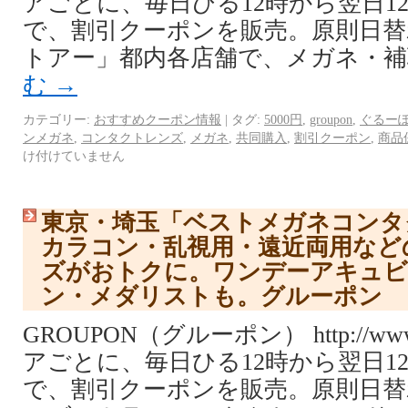
アごとに、毎日ひる12時から翌日1
で、割引クーポンを販売。原則日替
トアー」都内各店舗で、メガネ・補
む
→
カテゴリー:
おすすめクーポン情報
|
タグ:
5000円
,
groupon
,
ぐるー
ンメガネ
,
コンタクトレンズ
,
メガネ
,
共同購入
,
割引クーポン
,
商品
け付けていません
東京・埼玉「ベストメガネコンタ
カラコン・乱視用・遠近両用など
ズがおトクに。ワンデーアキュビ
ン・メダリストも。グルーポン
GROUPON（グルーポン） http://www.
アごとに、毎日ひる12時から翌日1
で、割引クーポンを販売。原則日替