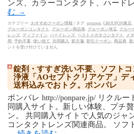
ンズ、カラーコンタクト、ハードレ
む
→
カテゴリー:
おすすめクーポン情報
|
タグ:
groupon
,
GROUPON東京
,
グルーポンコンタクト
,
グルーポン商品券
,
グルーポン埼玉
,
グルー
レンズ
,
ディファイン
,
ハードレンズ
,
ベストメガネコンタクト
,
メ
用
,
予約不要
,
使い捨て
,
共同購入
,
処方箋
,
割引クーポン
,
商品券
,
新
ントを受け付けていません
錠剤・すすぎ洗い不要、ソフトコ
浄液「AOセプトクリアケア」デ
送料込みでおトク。ポンパレ
ポンパレ http://ponpare.jp/ 
同購入サイト。新しい体験、プチ
ン。 共同購入サイトで人気のジャ
コンタクトレンズ関連商品。 ソフ
…
続きを読む
→