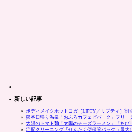
宿・
歌
舞
伎
町
「新
宿
コ
パ
ボ
ウ
ル」
ボ
ウ
リ
ン
新しい記事
グ
2
ボディメイクホットヨガ［LIPTY／リプティ］
ゲ
熊谷日帰り温泉「おふろカフェビバーク」フリー
ー
太陽のトマト麺「太陽のチーズラーメン」「ちび
ム
宅配クリーニング「せんたく便保管パック（最大1