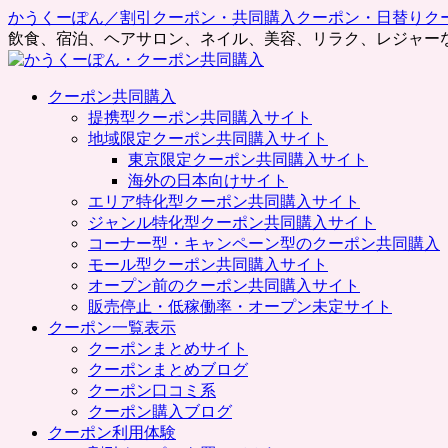
かうくーぽん／割引クーポン・共同購入クーポン・日替りク
飲食、宿泊、ヘアサロン、ネイル、美容、リラク、レジャー
コ
クーポン共同購入
ン
提携型クーポン共同購入サイト
テ
地域限定クーポン共同購入サイト
ン
東京限定クーポン共同購入サイト
ツ
海外の日本向けサイト
へ
エリア特化型クーポン共同購入サイト
ス
ジャンル特化型クーポン共同購入サイト
キ
コーナー型・キャンペーン型のクーポン共同購入
ッ
モール型クーポン共同購入サイト
プ
オープン前のクーポン共同購入サイト
販売停止・低稼働率・オープン未定サイト
クーポン一覧表示
クーポンまとめサイト
クーポンまとめブログ
クーポン口コミ系
クーポン購入ブログ
クーポン利用体験