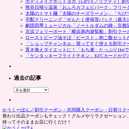
ボディメイクホットヨガ［LIPTY／リプティ］
熊谷日帰り温泉「おふろカフェビバーク」フリー
太陽のトマト麺「太陽のチーズラーメン」「ちび
宅配クリーニング「せんたく便保管パック（最大1
劇団四季ミュージカル「ノートルダムの鐘」京都
京浜フェリーボート「横浜港内遊覧船」割引クー
ローストビーフ油そば「ビースト」肉ご飯セット
「ショップチャンネル」買ってすぐ使える割引ク
置き換えダイエットに！「もち麦」たっぷり1kg
「ケンタッキーフライドチキン」KFCカードがグ
過去の記事
過
去
の
記
かうくーぽん／割引クーポン・共同購入クーポン・日替りク
事
替わり出品クーポンもチェック！グルメやリラクゼーション
持ってそのままお店に行くだけ！