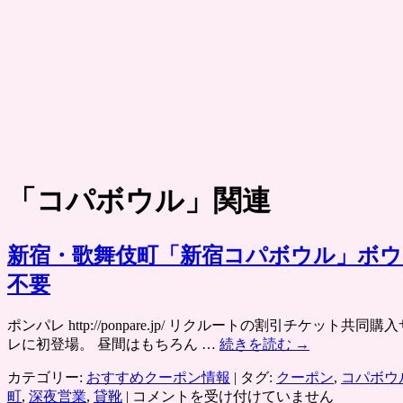
「
コパボウル
」関連
新宿・歌舞伎町「新宿コパボウル」ボウ
不要
ポンパレ http://ponpare.jp/ リクルートの割引
レに初登場。 昼間はもちろん …
続きを読む
→
カテゴリー:
おすすめクーポン情報
|
タグ:
クーポン
,
コパボウ
新
町
,
深夜営業
,
貸靴
|
コメントを受け付けていません