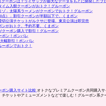
割引クーポンは？ライザップが膨大なデータをもとに開発したプ
タイム入館クーポンがおトク！グルーポン
リゾ」太陽系ラーメンがクーポンでおトク！グルーポン
0点）」割引クーポンが半額以下で。くまポン
貸切公演チケットがルクサに登場。東京公演は即完売
ポンがおトク。予約不要。くまポン
がクーポン購入で割引！グルーポン
ーポン！ポンパレ
で大幅割引！ポンパレ
ルーポンでおトク！
ーポン購入サイト比較
オトクなプレミアムクーポン共同購入サ
、チケットやアミューズメントなどで楽しむ！グルーポン系ク