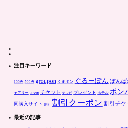
登
場、
予
約
不
要
は
注目キーワード
ぐるーぽん
groupon
ぽんぱ
くまポン
100円
500円
ポン
チケット
プレゼント
ホテル
ェアリー
スマホ
テレビ
割引クーポン
割引チケ
同購入サイト
割引
最近の記事