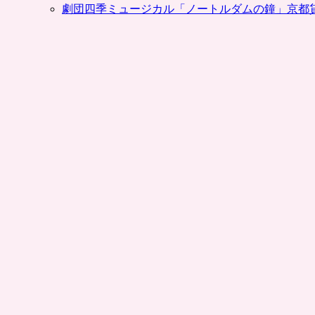
＋
劇団四季ミュージカル「ノートルダムの鐘」京都
貸
靴
が
お
ト
ク
な
チ
ケ
ッ
ト
（ク
ー
ポ
ン）
が
ポ
ン
パ
レ
初