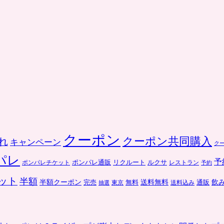
クーポン
クーポン共同購入
れ
キャンペーン
ク
パレ
予
ポンパレ通販
リクルート
ルクサ
ポンパレチケット
レストラン
予約
ット
半額
送料無料
飲
半額クーポン
完売
通販
東京
無料
抽選
送料込み