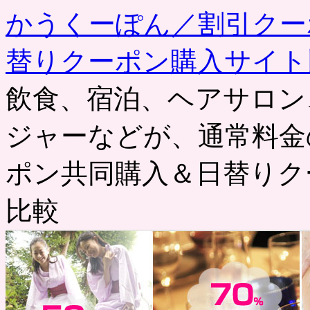
かうくーぽん／割引クー
替りクーポン購入サイト
飲食、宿泊、ヘアサロン
ジャーなどが、通常料金
ポン共同購入＆日替りク
比較