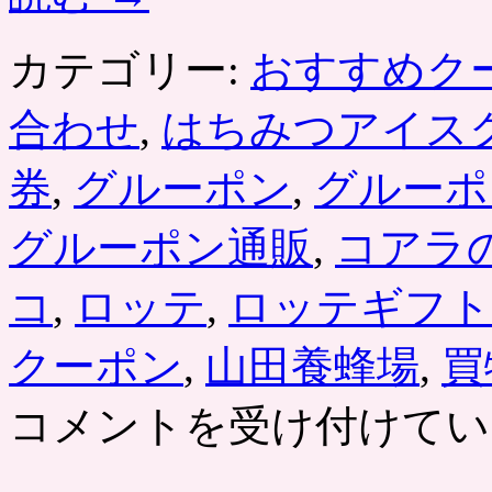
カテゴリー:
おすすめク
合わせ
,
はちみつアイス
券
,
グルーポン
,
グルーポ
グルーポン通販
,
コアラ
コ
,
ロッテ
,
ロッテギフト
クーポン
,
山田養蜂場
,
買
「ロ
コメントを受け付けてい
ッ
テ
オ