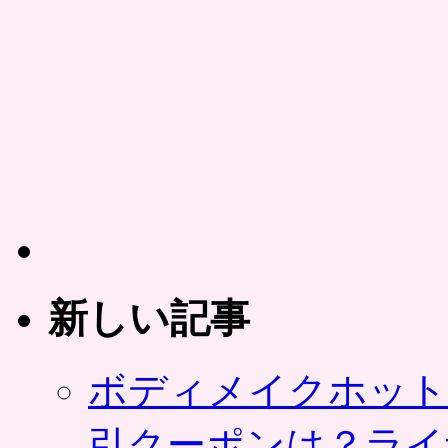
ン
ラ
イ
ン
シ
ョ
ッ
プ」
ビ
ッ
ク
リ
マ
ン
チ
新しい記事
ョ
コ・
コ
ボディメイクホット
ア
ラ
の
引クーポンは？ライ
マ