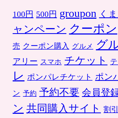
groupon
くま
500円
100円
クーポン
ャンペーン
グ
クーポン購入
売
グルメ
チケット
アリー
テ
スマホ
レ
ポン
ポンパレチケット
予約不要
会員登
ン
予約
ン
共同購入サイト
割