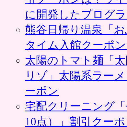
ー
に開発したプログラ
チ・
ア
イ
熊谷日帰り温泉「お
ス
ク
リ
タイム入館クーポン
ー
ム
太陽のトマト麺「太
な
ど
の
リゾ」太陽系ラーメ
公
式
ーポン
通
販
サ
宅配クリーニング「
イ
ト、
10点）」割引クー
4000
円