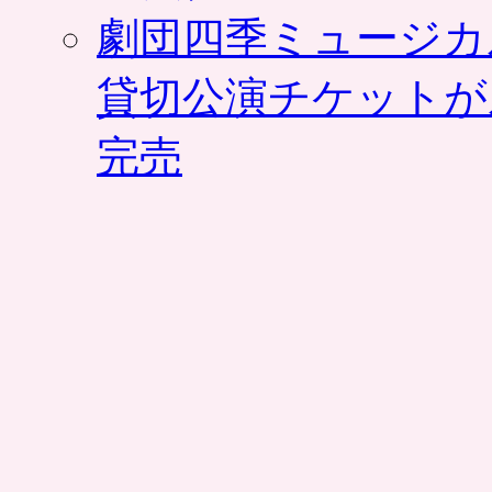
分
劇団四季ミュージカ
ク
ー
ポ
貸切公演チケットが
ン
が
完売
半
額
で。
ま
と
め
買
い
可。
グ
ル
ー
ポ
ン
は