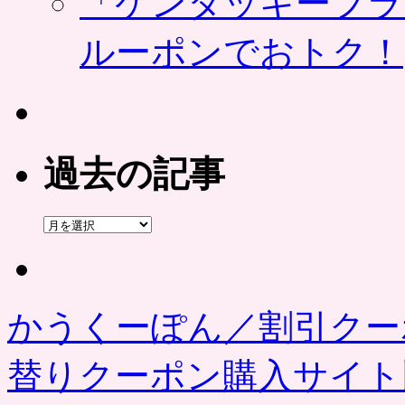
「ケンタッキーフラ
ルーポンでおトク！
過去の記事
過
去
の
記
事
かうくーぽん／割引クー
替りクーポン購入サイ