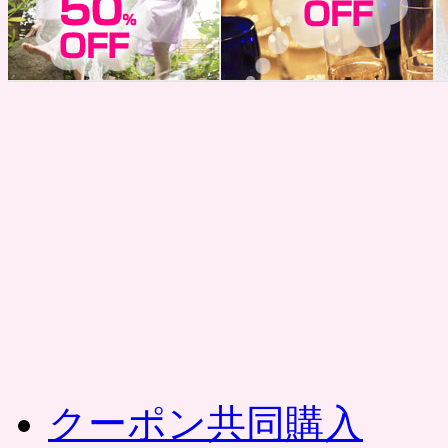
コ
ン
テ
ン
ツ
へ
ス
キ
ッ
プ
クーポン共同購入