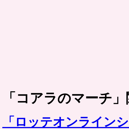
「
コアラのマーチ
」
「ロッテオンラインシ