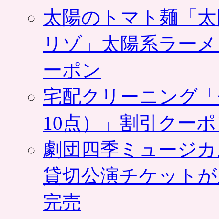
太陽のトマト麺「太
リゾ」太陽系ラーメ
ーポン
宅配クリーニング「
10点）」割引クー
劇団四季ミュージカ
貸切公演チケットが
完売