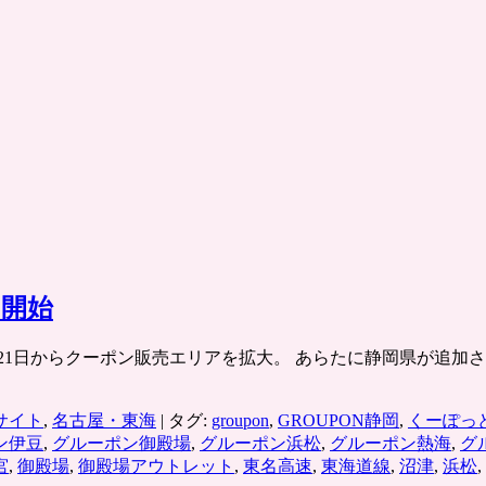
ス開始
10月21日からクーポン販売エリアを拡大。 あらたに静岡県が追
サイト
,
名古屋・東海
|
タグ:
groupon
,
GROUPON静岡
,
くーぽっ
ン伊豆
,
グルーポン御殿場
,
グルーポン浜松
,
グルーポン熱海
,
グ
宮
,
御殿場
,
御殿場アウトレット
,
東名高速
,
東海道線
,
沼津
,
浜松
,