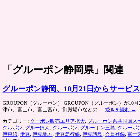
「
グルーポン静岡県
」関連
グルーポン静岡、10月21日からサービ
GROUPON（グルーポン） GROUPON（グルーポン）が
津市、富士市、富士宮市、御殿場市などの …
続きを読む
→
カテゴリー:
クーポン販売エリア拡大
,
グルーポン系共同購入
グルポン
,
グルーぽん
,
グルーポン
,
グルーポン三島
,
グルーポ
伊東線
,
伊豆
,
伊豆地方
,
伊豆急行線
,
伊豆諸島
,
会員登録
,
富士