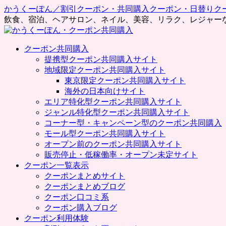
かうくーぽん／割引クーポン・共同購入クーポン・日替りク
飲食、宿泊、ヘアサロン、ネイル、美容、リラク、レジャー
コ
クーポン共同購入
ン
提携型クーポン共同購入サイト
テ
地域限定クーポン共同購入サイト
ン
東京限定クーポン共同購入サイト
ツ
海外の日本向けサイト
へ
エリア特化型クーポン共同購入サイト
ス
ジャンル特化型クーポン共同購入サイト
キ
コーナー型・キャンペーン型のクーポン共同購入
ッ
モール型クーポン共同購入サイト
プ
オープン前のクーポン共同購入サイト
販売停止・低稼働率・オープン未定サイト
クーポン一覧表示
クーポンまとめサイト
クーポンまとめブログ
クーポン口コミ系
クーポン購入ブログ
クーポン利用体験