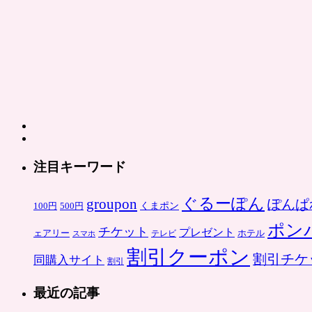
注目キーワード
ぐるーぽん
groupon
ぽんぱ
くまポン
100円
500円
ポン
チケット
プレゼント
ホテル
ェアリー
スマホ
テレビ
割引クーポン
割引チケ
同購入サイト
割引
最近の記事