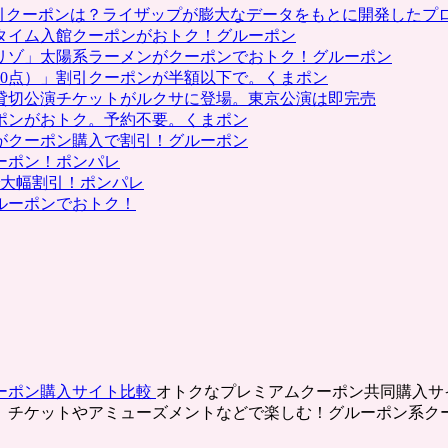
割引クーポンは？ライザップが膨大なデータをもとに開発したプ
タイム入館クーポンがおトク！グルーポン
リゾ」太陽系ラーメンがクーポンでおトク！グルーポン
0点）」割引クーポンが半額以下で。くまポン
貸切公演チケットがルクサに登場。東京公演は即完売
ポンがおトク。予約不要。くまポン
がクーポン購入で割引！グルーポン
ーポン！ポンパレ
で大幅割引！ポンパレ
ルーポンでおトク！
ーポン購入サイト比較
オトクなプレミアムクーポン共同購入サ
、チケットやアミューズメントなどで楽しむ！グルーポン系ク