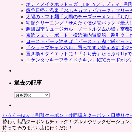
ボディメイクホットヨガ［LIPTY／リプティ］
熊谷日帰り温泉「おふろカフェビバーク」フリー
太陽のトマト麺「太陽のチーズラーメン」「ちび
宅配クリーニング「せんたく便保管パック（最大1
劇団四季ミュージカル「ノートルダムの鐘」京都
京浜フェリーボート「横浜港内遊覧船」割引クー
ローストビーフ油そば「ビースト」肉ご飯セット
「ショップチャンネル」買ってすぐ使える割引ク
置き換えダイエットに！「もち麦」たっぷり1kg
「ケンタッキーフライドチキン」KFCカードがグ
過去の記事
過
去
の
記
かうくーぽん／割引クーポン・共同購入クーポン・日替りク
事
替わり出品クーポンもチェック！グルメやリラクゼーション
持ってそのままお店に行くだけ！