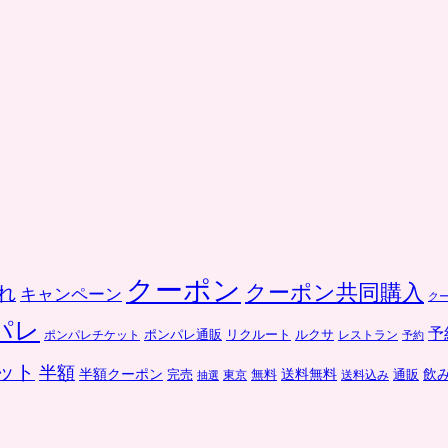
クーポン
クーポン共同購入
れ
キャンペーン
ク
パレ
予
ポンパレ通販
リクルート
ルクサ
ポンパレチケット
レストラン
予約
ット
半額
送料無料
飲
半額クーポン
完売
通販
東京
無料
抽選
送料込み