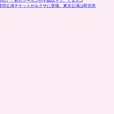
0点）」割引クーポンが半額以下で。くまポン
貸切公演チケットがルクサに登場。東京公演は即完売