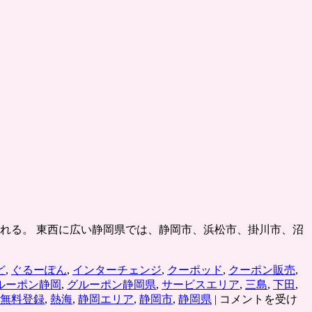
加される。 東西に広い静岡県では、静岡市、浜松市、掛川市、沼
ど
,
ぐるーぽん
,
インターチェンジ
,
クーポッド
,
クーポン販売
,
ルーポン静岡
,
グルーポン静岡県
,
サービスエリア
,
三島
,
下田
,
グ
無料登録
,
熱海
,
静岡エリア
,
静岡市
,
静岡県
|
コメントを受け