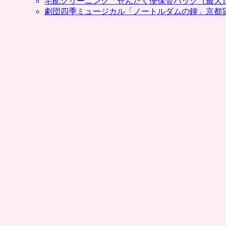
宅配クリーニング「せんたく便保管パック（最大1
劇団四季ミュージカル「ノートルダムの鐘」京都