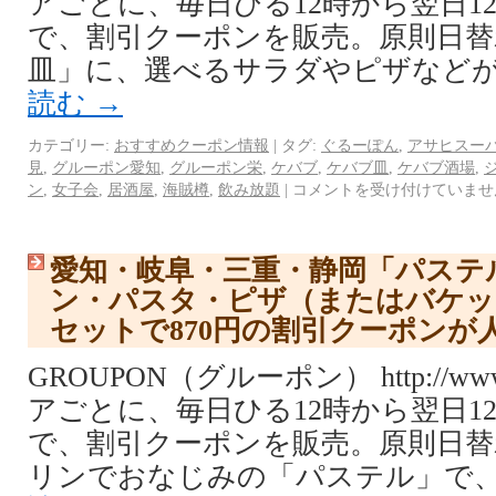
アごとに、毎日ひる12時から翌日1
で、割引クーポンを販売。原則日替
皿」に、選べるサラダやピザなどが
読む
→
カテゴリー:
おすすめクーポン情報
|
タグ:
ぐるーぽん
,
アサヒスー
見
,
グルーポン愛知
,
グルーポン栄
,
ケバブ
,
ケバブ皿
,
ケバブ酒場
,
ン
,
女子会
,
居酒屋
,
海賊樽
,
飲み放題
|
コメントを受け付けていませ
愛知・岐阜・三重・静岡「パステ
ン・パスタ・ピザ（またはバケッ
セットで870円の割引クーポンが
GROUPON（グルーポン） http://www.
アごとに、毎日ひる12時から翌日1
で、割引クーポンを販売。原則日替
リンでおなじみの「パステル」で、