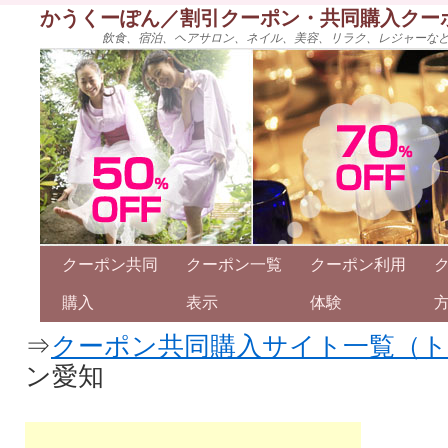
かうくーぽん／割引クーポン・共同購入クー
飲食、宿泊、ヘアサロン、ネイル、美容、リラク、レジャーな
クーポン共同
クーポン一覧
クーポン利用
購入
表示
体験
⇒
クーポン共同購入サイト一覧（
ン愛知