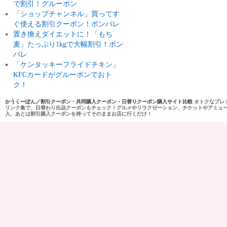
で割引！グルーポン
「ショップチャンネル」買ってす
ぐ使える割引クーポン！ポンパレ
置き換えダイエットに！「もち
麦」たっぷり1kgで大幅割引！ポン
パレ
「ケンタッキーフライドチキン」
KFCカードがグルーポンでおト
ク！
かうくーぽん／割引クーポン・共同購入クーポン・日替りクーポン購入サイト比較
オトクなプレ
リンク集で、日替わり出品クーポンもチェック！グルメやリラクゼーション、チケットやアミュ
入、あとは割引購入クーポンを持ってそのままお店に行くだけ！