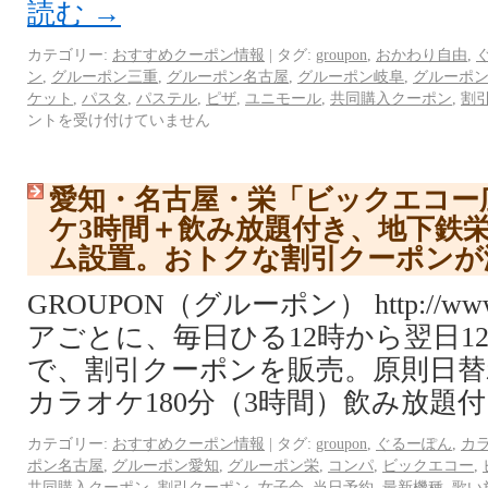
読む
→
カテゴリー:
おすすめクーポン情報
|
タグ:
groupon
,
おかわり自由
,
ン
,
グルーポン三重
,
グルーポン名古屋
,
グルーポン岐阜
,
グルーポ
ケット
,
パスタ
,
パステル
,
ピザ
,
ユニモール
,
共同購入クーポン
,
割
ントを受け付けていません
愛知・名古屋・栄「ビックエコー
ケ3時間＋飲み放題付き、地下鉄
ム設置。おトクな割引クーポンが
GROUPON（グルーポン） http://www.
アごとに、毎日ひる12時から翌日1
で、割引クーポンを販売。原則日替
カラオケ180分（3時間）飲み放題付
カテゴリー:
おすすめクーポン情報
|
タグ:
groupon
,
ぐるーぽん
,
カ
ポン名古屋
,
グルーポン愛知
,
グルーポン栄
,
コンパ
,
ビックエコー
,
共同購入クーポン
,
割引クーポン
,
女子会
,
当日予約
,
最新機種
,
歌い