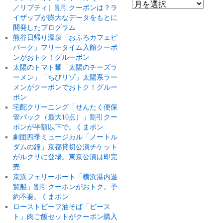
／リプティ］割引クーポンは？ラ
イザップが膨大なデータをもとに
開発したプログラム
熊谷日帰り温泉「おふろカフェビ
バーク」フリータイム入館クーポ
ンがおトク！グルーポン
太陽のトマト麺「太陽のチーズラ
ーメン」「ちびリゾ」太陽系ラー
メンがクーポンでおトク！グルー
ポン
宅配クリーニング「せんたく便保
管パック（最大10点）」割引クー
ポンが半額以下で。くまポン
劇団四季ミュージカル「ノートル
ダムの鐘」京都貸切公演チケット
がルクサに登場。東京公演は即完
売
京浜フェリーボート「横浜港内遊
覧船」割引クーポンがおトク。予
約不要。くまポン
ローストビーフ油そば「ビース
ト」肉ご飯セットがクーポン購入