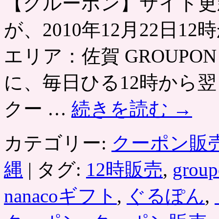
【グルーポン】サイト更
が、2010年12月22日
エリア：佐賀 GROUP
に、毎日ひる12時から翌
クー …
続きを読む
→
カテゴリー:
クーポン販
縄
|
タグ:
12時販売
,
group
nanacoギフト
,
ぐるぽん
,