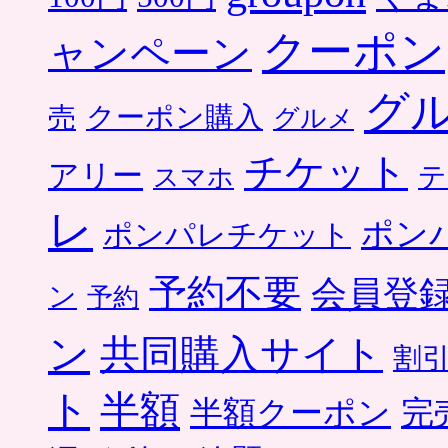
クーポン
ャンペーン
グ
クーポン購入
売
グルメ
チケット
アリー
テ
スマホ
レ
ポン
ポンパレチケット
予約不要
会員登
ン
予約
ン
共同購入サイト
割
ト
半額
半額クーポン
完