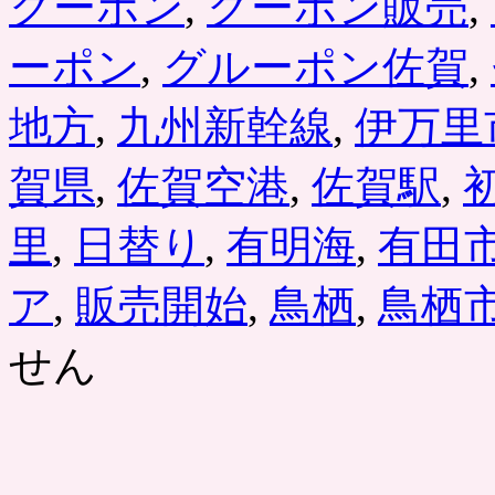
クーポン
,
クーポン販売
,
ーポン
,
グルーポン佐賀
,
地方
,
九州新幹線
,
伊万里
賀県
,
佐賀空港
,
佐賀駅
,
里
,
日替り
,
有明海
,
有田
ア
,
販売開始
,
鳥栖
,
鳥栖
せん