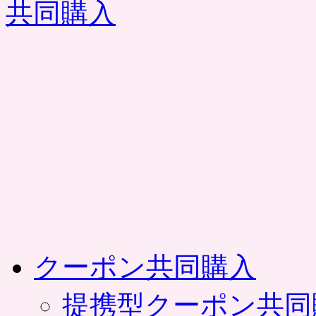
コ
ン
テ
ン
ツ
へ
ス
キ
ッ
プ
クーポン共同購入
提携型クーポン共同