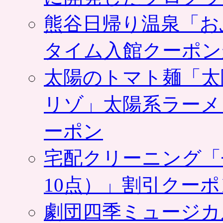
熊谷日帰り温泉「お
タイム入館クーポン
太陽のトマト麺「太
リゾ」太陽系ラーメ
ーポン
宅配クリーニング「
10点）」割引クー
劇団四季ミュージカ