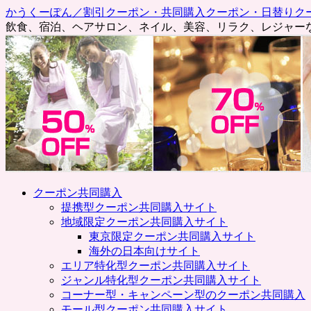
かうくーぽん／割引クーポン・共同購入クーポン・日替りク
飲食、宿泊、ヘアサロン、ネイル、美容、リラク、レジャー
コ
クーポン共同購入
ン
提携型クーポン共同購入サイト
テ
地域限定クーポン共同購入サイト
ン
東京限定クーポン共同購入サイト
ツ
海外の日本向けサイト
へ
エリア特化型クーポン共同購入サイト
ス
ジャンル特化型クーポン共同購入サイト
キ
コーナー型・キャンペーン型のクーポン共同購入
ッ
モール型クーポン共同購入サイト