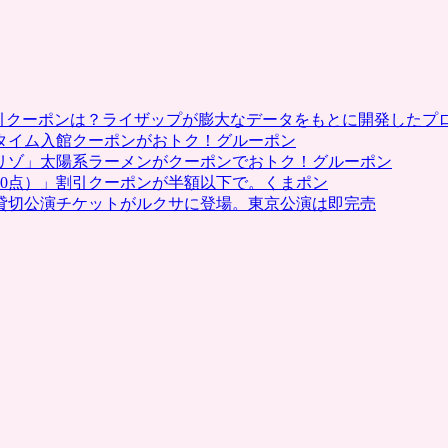
割引クーポンは？ライザップが膨大なデータをもとに開発したプ
タイム入館クーポンがおトク！グルーポン
リゾ」太陽系ラーメンがクーポンでおトク！グルーポン
0点）」割引クーポンが半額以下で。くまポン
貸切公演チケットがルクサに登場。東京公演は即完売