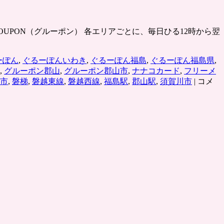
ROUPON（グルーポン） 各エリアごとに、毎日ひる12時から翌
ーぽん
,
ぐるーぽんいわき
,
ぐるーぽん福島
,
ぐるーぽん福島県
,
,
グルーポン郡山
,
グルーポン郡山市
,
ナナコカード
,
フリーメ
グ
市
,
磐梯
,
磐越東線
,
磐越西線
,
福島駅
,
郡山駅
,
須賀川市
|
コメ
ル
ー
ポ
ン
福
島
は