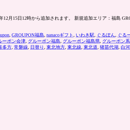
12月15日12時から追加されます。 新規追加エリア：福島 G
oupon
,
GROUPON福島
,
nanacoギフト
,
いわき駅
,
ぐるぽん
,
ぐる
ルーポン会津
,
グルーポン福島
,
グルーポン福島県
,
グルーポン系
喜多方
,
常磐線
,
日替り
,
東北地方
,
東北線
,
東北道
,
猪苗代湖
,
白河