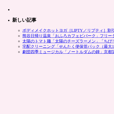
新しい記事
ボディメイクホットヨガ［LIPTY／リプティ］
熊谷日帰り温泉「おふろカフェビバーク」フリー
太陽のトマト麺「太陽のチーズラーメン」「ちび
宅配クリーニング「せんたく便保管パック（最大1
劇団四季ミュージカル「ノートルダムの鐘」京都