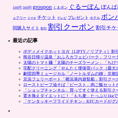
ぐるーぽん
groupon
ぽんぱ
くまポン
100円
500円
ポン
チケット
プレゼント
ホテル
ェアリー
スマホ
テレビ
割引クーポン
割引チケ
同購入サイト
割引
最近の記事
ボディメイクホットヨガ［LIPTY／リプティ］
熊谷日帰り温泉「おふろカフェビバーク」フリー
太陽のトマト麺「太陽のチーズラーメン」「ちび
宅配クリーニング「せんたく便保管パック（最大1
劇団四季ミュージカル「ノートルダムの鐘」京都
京浜フェリーボート「横浜港内遊覧船」割引クー
ローストビーフ油そば「ビースト」肉ご飯セット
「ショップチャンネル」買ってすぐ使える割引ク
置き換えダイエットに！「もち麦」たっぷり1kg
「ケンタッキーフライドチキン」KFCカードがグ