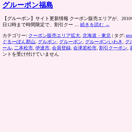
グルーポン福島
【グルーポン】サイト更新情報 クーポン販売エリアが、2010年
日12時まで時間限定で、割引クー …
続きを読む
→
カテゴリー:
クーポン販売エリア拡大
,
北海道・東北
|
タグ:
gr
ぐるーぽん郡山
,
グルポン
,
グルーポン
,
グルーポンいわき
,
グ
ール
,
二本松市
,
伊達市
,
会員登録
,
会津若松市
,
割引クーポン
,
ントを受け付けていません