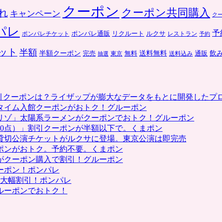
クーポン
クーポン共同購入
れ
キャンペーン
ク
パレ
予
ポンパレ通販
リクルート
ルクサ
ポンパレチケット
レストラン
予約
ット
半額
送料無料
飲
半額クーポン
完売
通販
東京
無料
抽選
送料込み
割引クーポンは？ライザップが膨大なデータをもとに開発したプ
タイム入館クーポンがおトク！グルーポン
リゾ」太陽系ラーメンがクーポンでおトク！グルーポン
0点）」割引クーポンが半額以下で。くまポン
貸切公演チケットがルクサに登場。東京公演は即完売
ポンがおトク。予約不要。くまポン
がクーポン購入で割引！グルーポン
ーポン！ポンパレ
で大幅割引！ポンパレ
ルーポンでおトク！