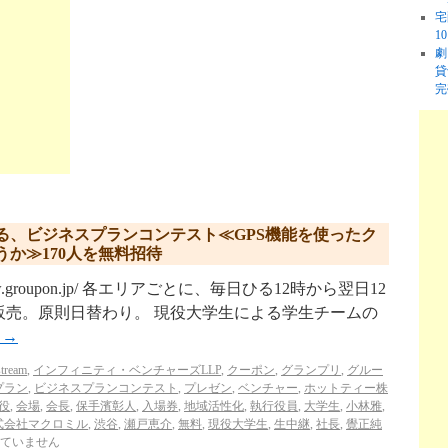
宅
1
劇
貸
完
る、ビジネスプランコンテスト≪GPS機能を使ったク
か≫170人を無料招待
w.groupon.jp/ 各エリアごとに、毎日ひる12時から翌日12
販売。原則日替わり。 現役大学生による学生チームの
む
→
tream
,
インフィニティ・ベンチャーズLLP
,
クーポン
,
グランプリ
,
グルー
プラン
,
ビジネスプランコンテスト
,
プレゼン
,
ベンチャー
,
ホットティー株
役
,
会場
,
会長
,
保手濱彰人
,
入場券
,
地域活性化
,
執行役員
,
大学生
,
小林雅
,
式会社マクロミル
,
渋谷
,
瀬戸恵介
,
無料
,
現役大学生
,
生中継
,
社長
,
覺正純
ていません