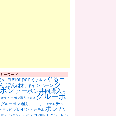
キーワード
ぐるー
groupon
くまポン
円
500円
ク
ん
ぽんぱれ
キャンペーン
ポン
クーポン共同購入
ク
グルーポ
クーポン購入
ン販売
グルメ
チケ
グルーポン通販
シェアリー
スマホ
ポンパ
ト
プレゼント
ホテル
テレビ
ポンパレ通販
リクルート
ル
ポンパレチケット