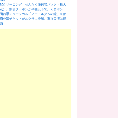
配クリーニング「せんたく便保管パック（最大
0点）」割引クーポンが半額以下で。くまポン
団四季ミュージカル「ノートルダムの鐘」京都
切公演チケットがルクサに登場。東京公演は即
売