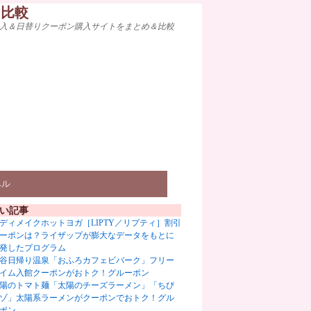
ト比較
入＆日替りクーポン購入サイトをまとめ＆比較
ベル
い記事
ディメイクホットヨガ［LIPTY／リプティ］割引
ーポンは？ライザップが膨大なデータをもとに
発したプログラム
谷日帰り温泉「おふろカフェビバーク」フリー
イム入館クーポンがおトク！グルーポン
陽のトマト麺「太陽のチーズラーメン」「ちび
ゾ」太陽系ラーメンがクーポンでおトク！グル
ポン