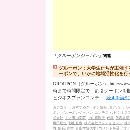
グルーポンジャパン
「
」関連
グルーポン：大学生たちが主催す
ーポンで、いかに地域活性化を行う
GROUPON（グルーポン） http://ww
時まで時間限定で、割引クーポンを
ビジネスプランコンテ …
続きを読
カテゴリー:
おすすめクーポン情報
|
タグ:
GPS
,
Us
ポン
,
グルーポンジャパン
,
コンテスト
,
ビジネス
式会社
,
ミス青山学院
,
中山真理子
,
代表
,
代表取締
廣田朋也
,
杉山直也
,
株式会社クレディセゾン
,
株
司
,
部長
,
青学
,
青山学院大学
|
コメントを受け付け