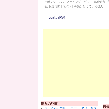
ーポンジャパン
,
マッチング・ギフト
,
募金総額
,
金
,
販売再開
|
コメントを受け付けていません
←
以前の投稿
最近の記事
過
ボディメイクホットヨガ［LIPTY／リプ