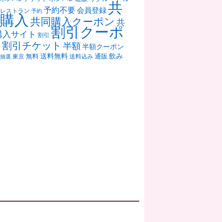
共
予約不要
会員登録
レストラン
予約
購入
共同購入クーポン
共
割引クーポ
購入サイト
割引
ン
割引チケット
半額
半額クーポン
送料無料
飲み
通販
東京
無料
抽選
送料込み