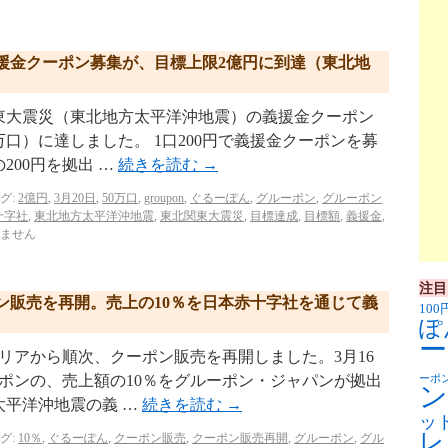
援金クーポン募集が、目標上限2億円に到達（東北地
東大震災（東北地方太平洋沖地震）の義援金クーポン
万口）に達しました。 1口200円で義援金クーポンを募
00円を拠出 …
続きを読む
→
グ:
2億円
,
3月20日
,
50万口
,
groupon
,
ぐるーぽん
,
グルーポン
,
グルーポン
十字社
,
東北地方太平洋沖地震
,
東北関東大震災
,
目標達成
,
目標額
,
義援金
,
ません
注目
ン販売を再開。売上の10％を日本赤十字社を通じて義
100
ぽ
ー
エリアから順次、クーポン販売を再開しました。3月16
ーポンの、売上額の10％をグルーポン・ジャパンが拠出
ーポ
ン
太平洋沖地震の義 …
続きを読む
→
ッ
レ
グ:
10％
,
ぐるーぽん
,
クーポン販売
,
クーポン販売再開
,
グルーポン
,
グル