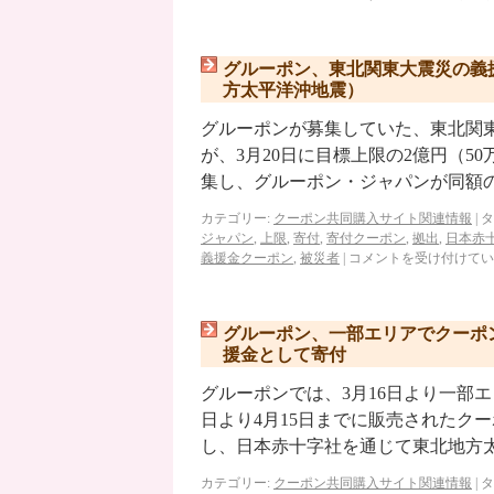
グルーポン、東北関東大震災の義
方太平洋沖地震）
グルーポンが募集していた、東北関
が、3月20日に目標上限の2億円（50
集し、グルーポン・ジャパンが同額の2
カテゴリー:
クーポン共同購入サイト関連情報
|
タ
ジャパン
,
上限
,
寄付
,
寄付クーポン
,
拠出
,
日本赤
義援金クーポン
,
被災者
|
コメントを受け付けてい
グルーポン、一部エリアでクーポ
援金として寄付
グルーポンでは、3月16日より一部
日より4月15日までに販売されたク
し、日本赤十字社を通じて東北地方
カテゴリー:
クーポン共同購入サイト関連情報
|
タ