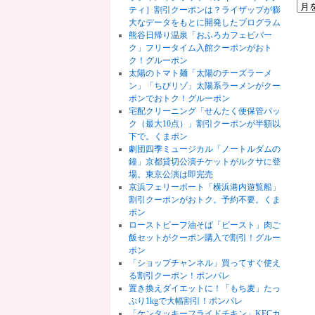
ティ］割引クーポンは？ライザップが膨
大なデータをもとに開発したプログラム
熊谷日帰り温泉「おふろカフェビバー
ク」フリータイム入館クーポンがおト
ク！グルーポン
太陽のトマト麺「太陽のチーズラーメ
ン」「ちびリゾ」太陽系ラーメンがクー
ポンでおトク！グルーポン
宅配クリーニング「せんたく便保管パッ
ク（最大10点）」割引クーポンが半額以
下で。くまポン
劇団四季ミュージカル「ノートルダムの
鐘」京都貸切公演チケットがルクサに登
場。東京公演は即完売
京浜フェリーボート「横浜港内遊覧船」
割引クーポンがおトク。予約不要。くま
ポン
ローストビーフ油そば「ビースト」肉ご
飯セットがクーポン購入で割引！グルー
ポン
「ショップチャンネル」買ってすぐ使え
る割引クーポン！ポンパレ
置き換えダイエットに！「もち麦」たっ
ぷり1kgで大幅割引！ポンパレ
「ケンタッキーフライドチキン」KFCカ