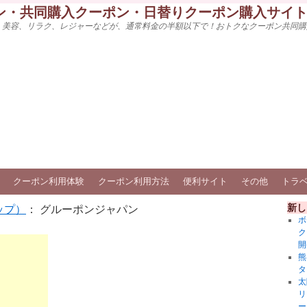
ン・共同購入クーポン・日替りクーポン購入サイ
、美容、リラク、レジャーなどが、通常料金の半額以下で！おトクなクーポン共同購
クーポン利用体験
クーポン利用方法
便利サイト
その他
トラ
新し
ップ）
： グルーポンジャパン
ボ
ク
開
熊
タ
太
リ
ー