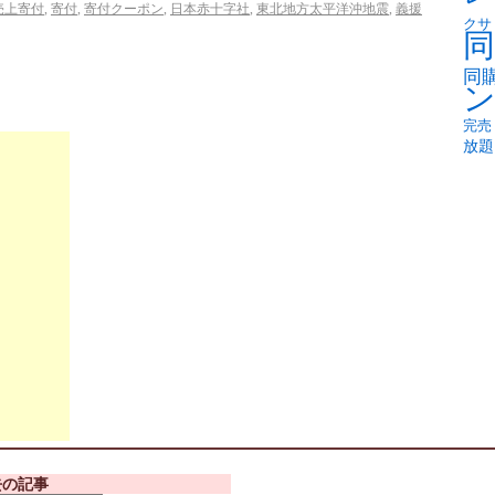
売上寄付
,
寄付
,
寄付クーポン
,
日本赤十字社
,
東北地方太平洋沖地震
,
義援
クサ
同
同
完売
放題
去の記事