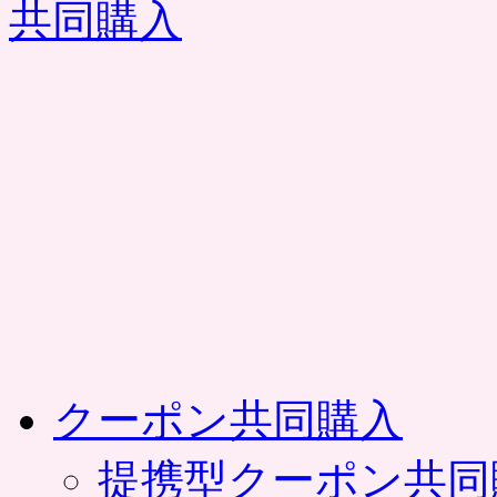
コ
ン
テ
ン
ツ
へ
ス
キ
ッ
プ
クーポン共同購入
提携型クーポン共同