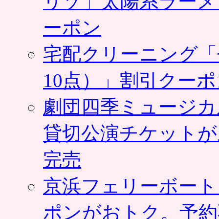
リゾ」太陽系ラーメ
ーポン
宅配クリーニング「
10点）」割引クー
劇団四季ミュージカ
貸切公演チケットが
完売
京浜フェリーボート
ポンがおトク。予約