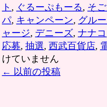
フ
ト
,
ぐるーぷもーる
,
そご
ラ
ワ
ー
パ
,
キャンペーン
,
グルー
の
販
ャージ
,
デニーズ
,
ナナコ
売
や、
ギ
応募
,
抽選
,
西武百貨店
,
フ
ト
けていません
向
け
特
←
以前の投稿
集
ペ
ー
ジ
が
各
サ
イ