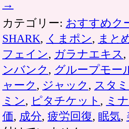
→
カテゴリー:
おすすめク
SHARK
,
くまポン
,
まと
フェイン
,
ガラナエキス
,
ンバンク
,
グループモー
ャーク
,
ジャック
,
スタミ
ミン
,
ピタチケット
,
ミナ
価
,
成分
,
疲労回復
,
眠気
,