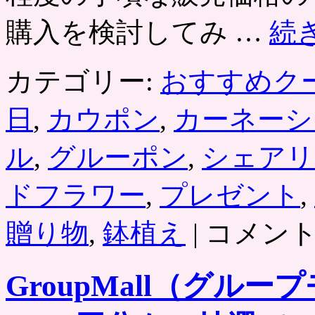
購入を検討してみ …
続
カテゴリー:
おすすめク
日
,
カウポン
,
カーネーシ
ル
,
グルーポン
,
シェアリ
ドフラワー
,
プレゼント
,
母
贈り物
,
鉢植え
|
コメン
の
日
プ
GroupMall（グルー
レ
ゼ
ン