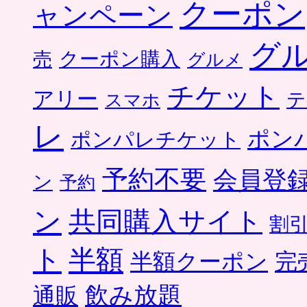
クーポン
ャンペーン
グ
クーポン購入
売
グルメ
チケット
アリー
テ
スマホ
レ
ポン
ポンパレチケット
予約不要
会員登
ン
予約
ン
共同購入サイト
割
ト
半額
半額クーポン
完
飲み放題
通販