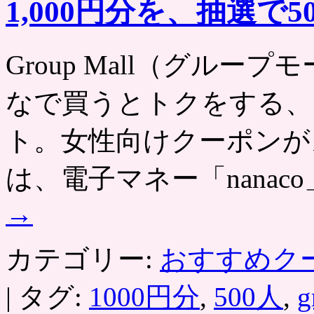
1,000円分を、抽選で
ト
向
け
に、
Group Mall（グループモール）
カ
ー
なで買うとトクをする、
ネ
ー
シ
ト。女性向けクーポンが
ョ
ン
は、電子マネー「nanac
の
鉢
植
→
え・
プ
リ
カテゴリー:
おすすめク
ザ
ー
|
タグ:
1000円分
,
500人
,
g
ブ
ド