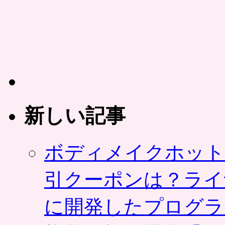
ト
で
登
場
は
新しい記事
ボディメイクホット
引クーポンは？ライ
に開発したプログラ