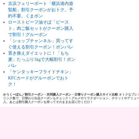
京浜フェリーボート「横浜港内遊
覧船」割引クーポンがおトク。予
約不要。くまポン
ローストビーフ油そば「ビース
ト」肉ご飯セットがクーポン購入
で割引！グルーポン
「ショップチャンネル」買ってす
ぐ使える割引クーポン！ポンパレ
置き換えダイエットに！「もち
麦」たっぷり1kgで大幅割引！ポン
パレ
「ケンタッキーフライドチキン」
KFCカードがグルーポンでおト
ク！
かうくーぽん／割引クーポン・共同購入クーポン・日替りクーポン購入サイト比較
オトクなプレ
リンク集で、日替わり出品クーポンもチェック！グルメやリラクゼーション、チケットやアミュ
入、あとは割引購入クーポンを持ってそのままお店に行くだけ！