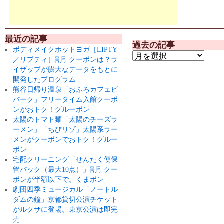
最近の記事
過去の記事
ボディメイクホットヨガ［LIPTY
／リプティ］割引クーポンは？ラ
イザップが膨大なデータをもとに
開発したプログラム
熊谷日帰り温泉「おふろカフェビ
バーク」フリータイム入館クーポ
ンがおトク！グルーポン
太陽のトマト麺「太陽のチーズラ
ーメン」「ちびリゾ」太陽系ラー
メンがクーポンでおトク！グルー
ポン
宅配クリーニング「せんたく便保
管パック（最大10点）」割引クー
ポンが半額以下で。くまポン
劇団四季ミュージカル「ノートル
ダムの鐘」京都貸切公演チケット
がルクサに登場。東京公演は即完
売