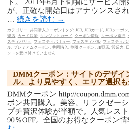
ト。 2011年6月下旬頃にサービス
が、正確な開始日はアナウンスされて
…
続きを読む
→
カテゴリー:
共同購入クーポン
|
タグ:
JCB
,
JCBカード
,
JCBクーポン
盟店
,
カード決済
,
クレジットカード
,
クーポン情報
,
クーポン発行
,
スティバリュ
,
フェスティバリュー
,
フェスティバル
,
フェスティバ
ル
,
プレミアムクーポン
,
共同購入
,
割引クーポン
,
加盟店
,
営業力
,
ントを受け付けていません
DMMクーポン：サイトのデザイ
ル。より見やすく、エリア選択も
DMMクーポン http://coupon.dmm.c
ポン共同購入。美容、リラクゼー
プチ贅沢体験が半額で。人気レス
90％OFF。全国のお得なクーポン情
む
→