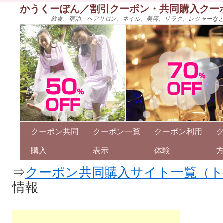
かうくーぽん／割引クーポン・共同購入クー
飲食、宿泊、ヘアサロン、ネイル、美容、リラク、レジャーな
クーポン共同
クーポン一覧
クーポン利用
購入
表示
体験
⇒
クーポン共同購入サイト一覧（
情報