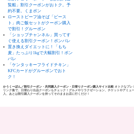
覧船」割引クーポンがおトク。予
約不要。くまポン
ローストビーフ油そば「ビース
ト」肉ご飯セットがクーポン購入
で割引！グルーポン
「ショップチャンネル」買ってす
ぐ使える割引クーポン！ポンパレ
置き換えダイエットに！「もち
麦」たっぷり1kgで大幅割引！ポン
パレ
「ケンタッキーフライドチキン」
KFCカードがグルーポンでおト
ク！
かうくーぽん／割引クーポン・共同購入クーポン・日替りクーポン購入サイト比較
オトクなプレ
リンク集で、日替わり出品クーポンもチェック！グルメやリラクゼーション、チケットやアミュ
入、あとは割引購入クーポンを持ってそのままお店に行くだけ！