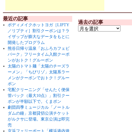
最近の記事
過去の記事
ボディメイクホットヨガ［LIPTY
／リプティ］割引クーポンは？ラ
イザップが膨大なデータをもとに
開発したプログラム
熊谷日帰り温泉「おふろカフェビ
バーク」フリータイム入館クーポ
ンがおトク！グルーポン
太陽のトマト麺「太陽のチーズラ
ーメン」「ちびリゾ」太陽系ラー
メンがクーポンでおトク！グルー
ポン
宅配クリーニング「せんたく便保
管パック（最大10点）」割引クー
ポンが半額以下で。くまポン
劇団四季ミュージカル「ノートル
ダムの鐘」京都貸切公演チケット
がルクサに登場。東京公演は即完
売
京浜フェリーボート「横浜港内遊