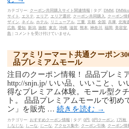
カテゴリー:
クーポン共同購入サイト関連情報
|
タグ:
DMM
,
DMMc
サイト
,
エステ
,
エリア
,
エリア選択
,
クーポン共同購入
,
クーポン情
ザイン
,
ネイル
,
ホテル
,
リニューアル
,
三重
,
京都
,
全国
,
兵庫
,
北海
広島
,
愛知
,
新潟
,
旅館
,
東京
,
沖縄
,
滋賀
,
熊本
,
神奈川
,
福岡
,
美容室
島
|
コメントを受け付けていません
ファミリーマート共通クーポン30
品プレミアムモール
注目のクーポン情報！ 品品プレミ
http://snjn.jp/ いい品、いい
得なプレミアム体験。モール型ク
ト。 品品プレミアムモールで初め
ン」を販売 …
続きを読む
→
カテゴリー:
おすすめクーポン情報
|
タグ:
0円
,
0円クーポン
,
1万枚
,
しなじな
,
しーな
,
じーな
,
アクセス集中
,
クーポン引換
,
クーポン情