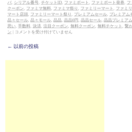
バ
,
シリアル番号
,
チケットID
,
ファミポート
,
ファミポート発券
,
フ
クーポン
,
ファミマ無料
,
ファミマ祭り
,
ファミリーマート
,
ファミ
マート店頭
,
ファミリーマート祭り
,
プレミアムセール
,
プレミアム
品々セール
,
品々モール
,
品品
,
品品0円
,
品品セール
,
品品プレミア
思い
,
手数料
,
決済
,
注目クーポン
,
無料クーポン
,
無料チケット
,
繋
ン
|
コメントを受け付けていません
←
以前の投稿