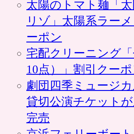
太陽のトマト麺「太
リゾ」太陽系ラーメ
ーポン
宅配クリーニング「
10点）」割引クー
劇団四季ミュージカ
貸切公演チケットが
完売
京浜フェリーボート