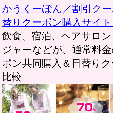
かうくーぽん／割引クー
替りクーポン購入サイト
飲食、宿泊、ヘアサロン
ジャーなどが、通常料金
ポン共同購入＆日替りク
比較