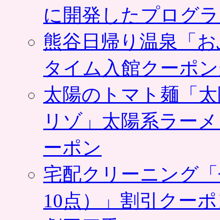
に開発したプログラ
熊谷日帰り温泉「お
タイム入館クーポン
太陽のトマト麺「太
リゾ」太陽系ラーメ
ーポン
宅配クリーニング「
10点）」割引クー