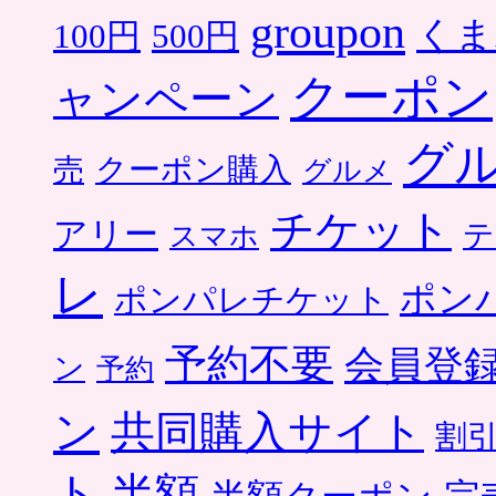
groupon
くま
500円
100円
クーポン
ャンペーン
グ
クーポン購入
売
グルメ
チケット
アリー
テ
スマホ
レ
ポン
ポンパレチケット
予約不要
会員登
ン
予約
ン
共同購入サイト
割
ト
半額