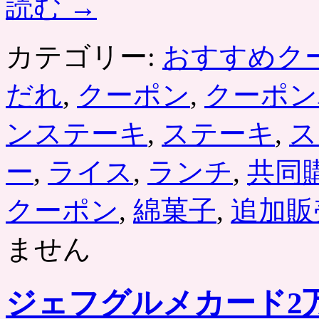
読む
→
カテゴリー:
おすすめク
だれ
,
クーポン
,
クーポン
ンステーキ
,
ステーキ
,
ス
ー
,
ライス
,
ランチ
,
共同
クーポン
,
綿菓子
,
追加販
ません
ジェフグルメカード2