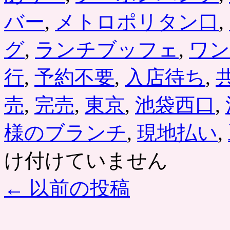
バー
,
メトロポリタン口
,
グ
,
ランチブッフェ
,
ワン
行
,
予約不要
,
入店待ち
,
売
,
完売
,
東京
,
池袋西口
,
様のブランチ
,
現地払い
,
け付けていません
←
以前の投稿