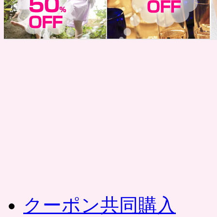
コ
ン
テ
ン
ツ
へ
ス
キ
ッ
プ
クーポン共同購入