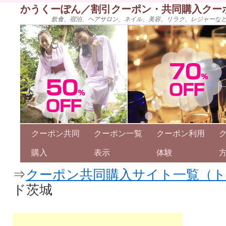
かうくーぽん／割引クーポン・共同購入クー
飲食、宿泊、ヘアサロン、ネイル、美容、リラク、レジャーな
クーポン共同
クーポン一覧
クーポン利用
購入
表示
体験
⇒
クーポン共同購入サイト一覧（
ド茨城