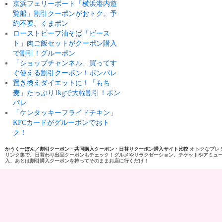
京浜フェリーボート「横浜港内遊
覧船」割引クーポンがおトク。予
約不要。くまポン
ローストビーフ油そば「ビース
ト」肉ご飯セットがクーポン購入
で割引！グルーポン
「ショップチャンネル」買ってす
ぐ使える割引クーポン！ポンパレ
置き換えダイエットに！「もち
麦」たっぷり1kgで大幅割引！ポン
パレ
「ケンタッキーフライドチキン」
KFCカードがグルーポンでおト
ク！
かうくーぽん／割引クーポン・共同購入クーポン・日替りクーポン購入サイト比較
オトクなプレ
リンク集で、日替わり出品クーポンもチェック！グルメやリラクゼーション、チケットやアミュ
入、あとは割引購入クーポンを持ってそのままお店に行くだけ！