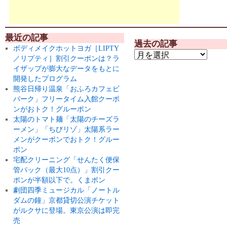
最近の記事
過去の記事
ボディメイクホットヨガ［LIPTY
／リプティ］割引クーポンは？ラ
イザップが膨大なデータをもとに
開発したプログラム
熊谷日帰り温泉「おふろカフェビ
バーク」フリータイム入館クーポ
ンがおトク！グルーポン
太陽のトマト麺「太陽のチーズラ
ーメン」「ちびリゾ」太陽系ラー
メンがクーポンでおトク！グルー
ポン
宅配クリーニング「せんたく便保
管パック（最大10点）」割引クー
ポンが半額以下で。くまポン
劇団四季ミュージカル「ノートル
ダムの鐘」京都貸切公演チケット
がルクサに登場。東京公演は即完
売