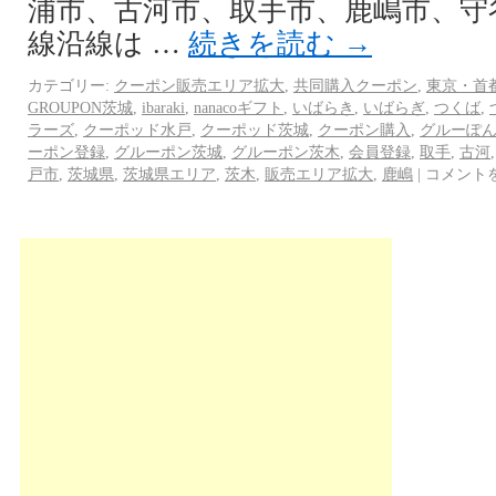
浦市、古河市、取手市、鹿嶋市、守
線沿線は …
続きを読む
→
カテゴリー:
クーポン販売エリア拡大
,
共同購入クーポン
,
東京・首
GROUPON茨城
,
ibaraki
,
nanacoギフト
,
いばらき
,
いばらぎ
,
つくば
,
ラーズ
,
クーポッド水戸
,
クーポッド茨城
,
クーポン購入
,
グルーぽ
ーポン登録
,
グルーポン茨城
,
グルーポン茨木
,
会員登録
,
取手
,
古河
戸市
,
茨城県
,
茨城県エリア
,
茨木
,
販売エリア拡大
,
鹿嶋
|
コメント